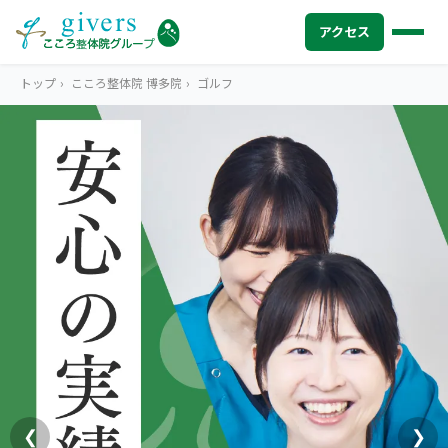
アクセス
トップ
›
こころ整体院 博多院
›
ゴルフ
HOME
トップ
SYMPTOMS
症状から探す
腰痛
MENU
メニューから探す
肩こり・首こり
STORE
店舗一覧
頭痛
AREA
エリアから探す
北海道
四十肩・五十肩
ABOUT US
私たちについて
札幌エリア（13院）
❮
❯
膝痛・関節痛