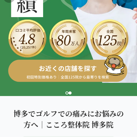
こころ整体院グループについて
東北
股関節の痛み
初めての方へ
ご予約はこちら
仙台エリア（4院）
産後の不調・体型の崩れ
giversメソッドGIFT
関東
OUR CONCEPT
骨盤の傾き・歪み
研究・論文
とらわれないカラダを。
池袋エリア（3院）
坐骨神経痛
医師・専門家からの推薦
新宿エリア（3院）
眼精疲労
メディア・実績
高田馬場エリア（2院）
ぎっくり腰
理想の通院期間について
亀戸エリア（2院）
寝違え
お客様の声
町田エリア（2院）
姿勢矯正
博多でゴルフでの痛みにお悩みの
お知らせ
立川エリア（2院）
方へ｜こころ整体院 博多院
疲労回復
コラム
中国