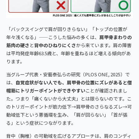
「バックスイングで肩が回りきらない」「トップの位置が
年々浅くなる」——こうした悩みの多くは、
肩甲骨まわりの
筋肉の硬さ
と
背中のひねりにくさ
から来ています。肩の障害
は平均発症年齢63.5歳と、年齢を重ねるほど増える傾向があ
ります。
当グループ代表・安藝泰弘らの研究（PLOS ONE, 2025）で
は、
自覚症状がない人でも、肩甲骨の位置にズレがあると僧
帽筋にトリガーポイントができやすい
ことが確認されまし
た。つまり「痛くないから大丈夫」とは限らないのです。こ
のトリガーポイントが筋力低下→肩甲骨のさらなるズレ→可
動域低下という悪循環を生み、「肩が回らない」「首が張
る」という症状につながります。
背中（胸椎）の可動域を広げるアプローチは、肩のコンディ