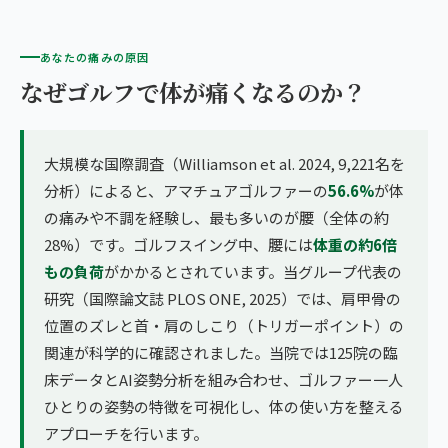
あなたの痛みの原因
なぜゴルフで体が痛くなるのか？
大規模な国際調査（Williamson et al. 2024, 9,221名を
分析）によると、アマチュアゴルファーの
56.6%
が体
の痛みや不調を経験し、最も多いのが腰（全体の約
28%）です。ゴルフスイング中、腰には
体重の約6倍
もの負荷
がかかるとされています。当グループ代表の
研究（国際論文誌 PLOS ONE, 2025）では、肩甲骨の
位置のズレと首・肩のしこり（トリガーポイント）の
関連が科学的に確認されました。当院では125院の臨
床データとAI姿勢分析を組み合わせ、ゴルファー一人
ひとりの姿勢の特徴を可視化し、体の使い方を整える
アプローチを行います。