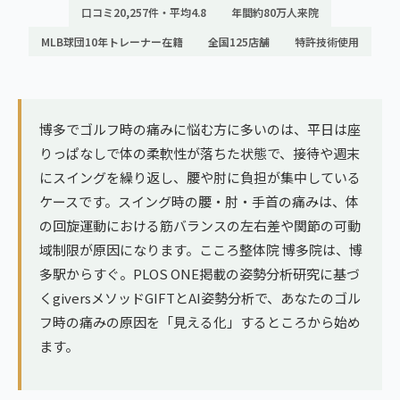
ランナー膝
口コミ20,257件・平均4.8
年間約80万人来院
広島エリア（4院）
MLB球団10年トレーナー在籍
全国125店舗
特許技術使用
ゴルフ
九州
テニス
福岡エリア（9院）
ヨガ・ピラティス
博多でゴルフ時の痛みに悩む方に多いのは、平日は座
鹿児島エリア（3院）
りっぱなしで体の柔軟性が落ちた状態で、接待や週末
にスイングを繰り返し、腰や肘に負担が集中している
→ エリア一覧（全11エリア）
ケースです。スイング時の腰・肘・手首の痛みは、体
の回旋運動における筋バランスの左右差や関節の可動
域制限が原因になります。こころ整体院 博多院は、博
多駅からすぐ。PLOS ONE掲載の姿勢分析研究に基づ
くgiversメソッドGIFTとAI姿勢分析で、あなたのゴル
フ時の痛みの原因を「見える化」するところから始め
ます。