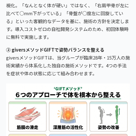
視化。「なんとなく体が硬い」ではなく、「右肩甲骨が左に
比べて○mm下がっている」「骨盤が○度左に回旋してい
る」といった客観的なデータを基に、施術の方針を決定しま
す。導入コストゼロの自社開発システムのため、初回体験時
に無料で実施します。
② giversメソッドGIFTで姿勢バランスを整える
giversメソッドGIFTは、当グループが臨床28年・15万人の施
術実績から体系化した独自の施術メソッドです。4つの手法
を症状や体の状態に応じて組み合わせます。