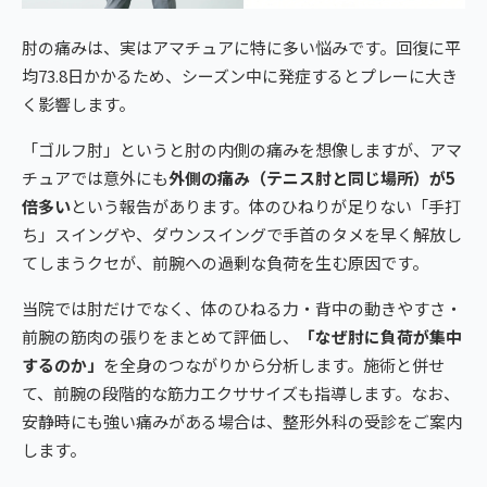
肘の痛みは、実はアマチュアに特に多い悩みです。回復に平
均73.8日かかるため、シーズン中に発症するとプレーに大き
く影響します。
「ゴルフ肘」というと肘の内側の痛みを想像しますが、アマ
チュアでは意外にも
外側の痛み（テニス肘と同じ場所）が5
倍多い
という報告があります。体のひねりが足りない「手打
ち」スイングや、ダウンスイングで手首のタメを早く解放し
てしまうクセが、前腕への過剰な負荷を生む原因です。
当院では肘だけでなく、体のひねる力・背中の動きやすさ・
前腕の筋肉の張りをまとめて評価し、
「なぜ肘に負荷が集中
するのか」
を全身のつながりから分析します。施術と併せ
て、前腕の段階的な筋力エクササイズも指導します。なお、
安静時にも強い痛みがある場合は、整形外科の受診をご案内
します。