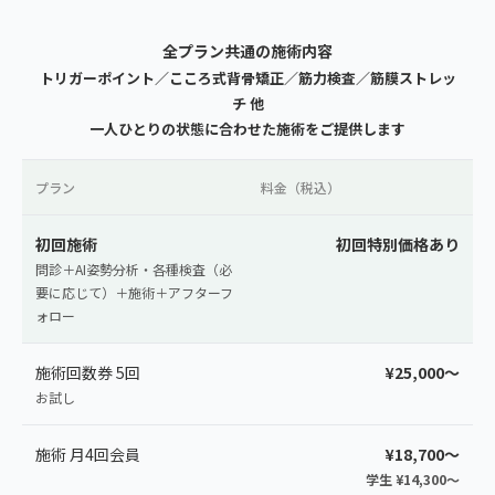
全プラン共通の施術内容
トリガーポイント／こころ式背骨矯正／筋力検査／筋膜ストレッ
チ 他
一人ひとりの状態に合わせた施術をご提供します
プラン
料金（税込）
初回施術
初回特別価格あり
問診＋AI姿勢分析・各種検査（必
要に応じて）＋施術＋アフターフ
ォロー
施術回数券 5回
¥25,000〜
お試し
施術 月4回会員
¥18,700〜
学生 ¥14,300〜