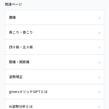
関連ページ
›
腰痛
›
肩こり・首こり
›
四十肩・五十肩
›
膝痛・関節痛
›
姿勢矯正
›
giversメソッドGIFTとは
›
AI姿勢分析とは