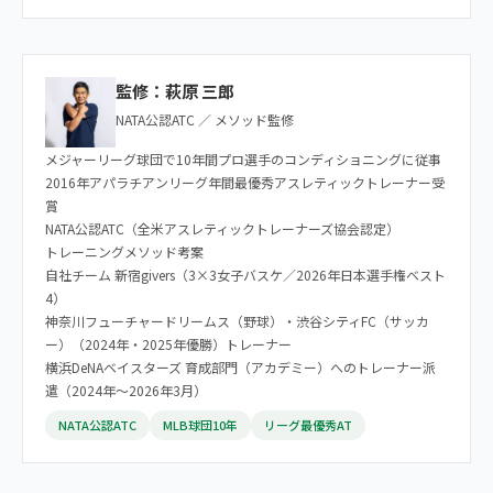
監修：萩原 三郎
NATA公認ATC ／ メソッド監修
メジャーリーグ球団で10年間プロ選手のコンディショニングに従事
2016年アパラチアンリーグ年間最優秀アスレティックトレーナー受
賞
NATA公認ATC（全米アスレティックトレーナーズ協会認定）
トレーニングメソッド考案
自社チーム 新宿givers（3×3女子バスケ／2026年日本選手権ベスト
4）
神奈川フューチャードリームス（野球）・渋谷シティFC（サッカ
ー）（2024年・2025年優勝）トレーナー
横浜DeNAベイスターズ 育成部門（アカデミー）へのトレーナー派
遣（2024年〜2026年3月）
NATA公認ATC
MLB球団10年
リーグ最優秀AT