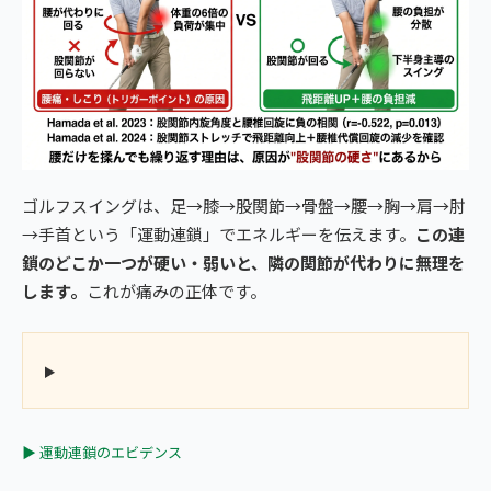
ゴルフスイングは、足→膝→股関節→骨盤→腰→胸→肩→肘
→手首という「運動連鎖」でエネルギーを伝えます。
この連
鎖のどこか一つが硬い・弱いと、隣の関節が代わりに無理を
します。
これが痛みの正体です。
▶ 運動連鎖のエビデンス