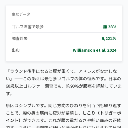
主なデータ
ゴルフ障害で最多
腰 28%
調査対象
9,221名
出典
Williamson et al. 2024
「ラウンド後半になると腰が重くて、アドレスが安定しな
い」——この訴えは最も多いゴルフの体の悩みです。日本の
60歳以上ゴルファー調査でも、約90%が腰痛を経験していま
す。
原因はシンプルです。同じ方向のひねりを何百回も繰り返す
ことで、腰の奥の筋肉に疲労が蓄積し、
しこり（トリガーポ
イント）
ができます。これが腰の重だるさや鈍い痛みの正体
です。さらに、股関節が硬いと腰が代わりにひねられて負担