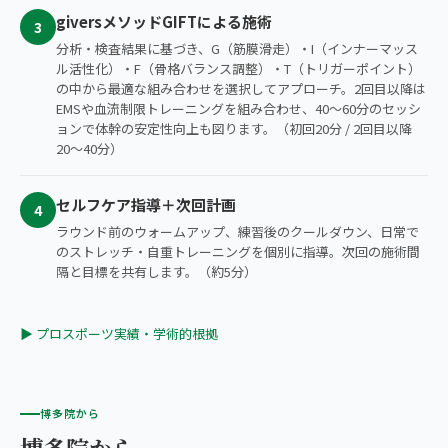
giversメソッドGIFTによる施術
3
分析・検査結果に基づき、G（筋膜滑走）・I（インナーマッス
ル活性化）・F（骨格バランス調整）・T（トリガーポイント）
の中から最適な組み合わせを選択してアプローチ。2回目以降は
EMSや血流制限トレーニングを組み合わせ、40〜60分のセッシ
ョンで体幹の安定性向上も図ります。（初回20分 / 2回目以降
20〜40分）
セルフケア指導＋次回計画
4
ラウンド前のウォームアップ、練習後のクールダウン、日常で
のストレッチ・自重トレーニングを個別に指導。次回の施術間
隔と目標を共有します。（約5分）
▶ プロスポーツ実績・学術的根拠
博多院から