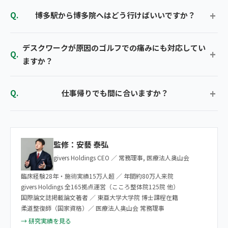
博多駅から博多院へはどう行けばいいですか？
デスクワークが原因のゴルフでの痛みにも対応してい
ますか？
仕事帰りでも間に合いますか？
監修：安藝 泰弘
givers Holdings CEO ／ 常務理事, 医療法人奥山会
臨床経験28年・施術実績15万人超 ／ 年間約80万人来院
givers Holdings 全165拠点運営（こころ整体院125院 他）
国際論文誌掲載論文著者 ／ 東亜大学大学院 博士課程在籍
柔道整復師（国家資格）／ 医療法人奥山会 常務理事
→ 研究実績を見る