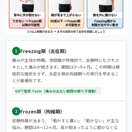
Freezing期（炎症期）
1
痛みが主役の時期。夜間痛が特徴的で、安静時にもズキズ
キとした痛みが続きます。期間は3〜9ヶ月。この時期は積
極的な施術をせず、炎症を鎮め拘縮期への移行を早めるこ
とが最優先です。
GIFT推奨: Form（痛みの出ない範囲の振り子運動）
Frozen期（拘縮期）
2
安静時痛が治まり、「動かすと痛い」「動かない」が主な
悩み。期間は4〜12ヶ月。肩が固まったように動かなくな