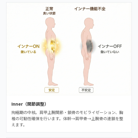
Inner（関節調整）
拘縮期の中核。肩甲上腕関節・鎖骨のモビライゼーション、胸
椎の可動性確保を行います。体幹→肩甲骨→上腕骨の連鎖を整
えます。