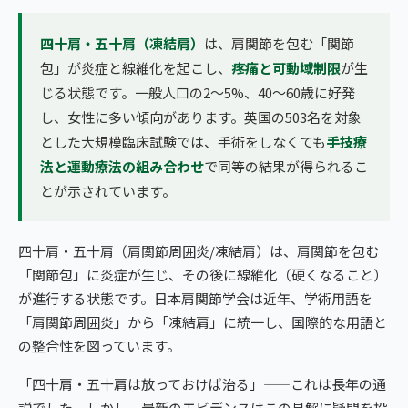
四十肩・五十肩（凍結肩）
は、肩関節を包む「関節
包」が炎症と線維化を起こし、
疼痛と可動域制限
が生
じる状態です。一般人口の2〜5%、40〜60歳に好発
し、女性に多い傾向があります。英国の503名を対象
とした大規模臨床試験では、手術をしなくても
手技療
法と運動療法の組み合わせ
で同等の結果が得られるこ
とが示されています。
四十肩・五十肩（肩関節周囲炎/凍結肩）は、肩関節を包む
「関節包」に炎症が生じ、その後に線維化（硬くなること）
が進行する状態です。日本肩関節学会は近年、学術用語を
「肩関節周囲炎」から「凍結肩」に統一し、国際的な用語と
の整合性を図っています。
「四十肩・五十肩は放っておけば治る」——これは長年の通
説でした。しかし、最新のエビデンスはこの見解に疑問を投