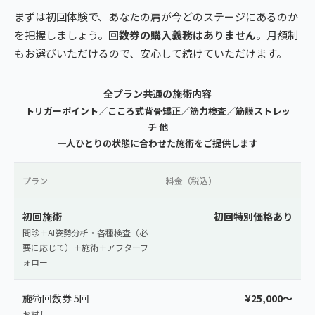
まずは初回体験で、あなたの肩が今どのステージにあるのか
を把握しましょう。
回数券の購入義務はありません
。月額制
もお選びいただけるので、安心して続けていただけます。
全プラン共通の施術内容
トリガーポイント／こころ式背骨矯正／筋力検査／筋膜ストレッ
チ 他
一人ひとりの状態に合わせた施術をご提供します
プラン
料金（税込）
初回施術
初回特別価格あり
問診＋AI姿勢分析・各種検査（必
要に応じて）＋施術＋アフターフ
ォロー
施術回数券 5回
¥25,000〜
お試し