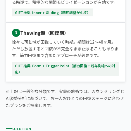
る時期で、積極的な関節モビライゼーションが有効です。
GIFT推奨: Inner + Gliding（関節調整が中核）
Thawing期（回復期）
3
徐々に可動域が回復していく時期。期間は12〜48ヶ月。
ただし放置すると回復が不完全なまま止まることもありま
す。筋力回復まで含めたアプローチが必要です。
GIFT推奨: Form + Trigger Point（筋力回復＋残存拘縮への対
応）
※上記は一般的な分類です。実際の施術では、カウンセリングと
AI姿勢分析に基づいて、お一人おひとりの回復ステージに合わせ
たプランをご提案します。
SOLUTION