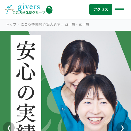
アクセス
トップ
›
こころ整骨院 赤坂大名院
›
四十肩・五十肩
HOME
トップ
SYMPTOMS
症状から探す
腰痛
MENU
メニューから探す
肩こり・首こり
STORE
店舗一覧
頭痛
AREA
エリアから探す
北海道
四十肩・五十肩
ABOUT US
私たちについて
札幌エリア（13院）
❮
❯
膝痛・関節痛