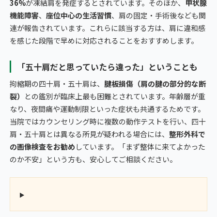
36%
が凍結肩を発症するとされています。そのほか、
甲状腺
機能障害
、
座位中心の生活習慣
、肩の固定・手術後なども関
連が報告されています。これらに該当する方は、肩に違和感
を感じた段階で早めに対応されることをおすすめします。
「五十肩だと思っていたら違った」ということも
拘縮期の四十肩・五十肩は、
腱板損傷（肩の腱の部分的な断
裂）
との鑑別が臨床上最も困難とされています。年齢層が重
なり、夜間痛や運動制限といった症状も共通するためです。
当院ではカウンセリング時に複数の動作テストを行い、四十
肩・五十肩とは異なる所見が疑われる場合には、
整形外科で
の画像検査をお勧め
しています。「まず整体に来てよかった
のか不安」という方も、安心してご相談ください。