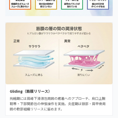
Gliding（筋膜リリース）
拘縮期には肩峰下滑液包周囲の癒着へのアプローチ、烏口上腕
靭帯・下部関節包の伸張操作を実施。炎症期は頸部・肩甲骨周
囲の軟部組織リリースに留めます。