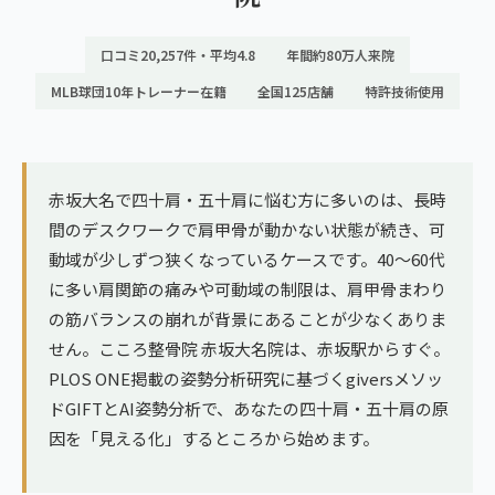
ランナー膝
広島エリア（4院）
口コミ20,257件・平均4.8
年間約80万人来院
ゴルフ
九州
MLB球団10年トレーナー在籍
全国125店舗
特許技術使用
テニス
福岡エリア（9院）
ヨガ・ピラティス
鹿児島エリア（3院）
赤坂大名で四十肩・五十肩に悩む方に多いのは、長時
間のデスクワークで肩甲骨が動かない状態が続き、可
→ エリア一覧（全11エリア）
動域が少しずつ狭くなっているケースです。40〜60代
に多い肩関節の痛みや可動域の制限は、肩甲骨まわり
の筋バランスの崩れが背景にあることが少なくありま
せん。こころ整骨院 赤坂大名院は、赤坂駅からすぐ。
PLOS ONE掲載の姿勢分析研究に基づくgiversメソッ
ドGIFTとAI姿勢分析で、あなたの四十肩・五十肩の原
因を「見える化」するところから始めます。