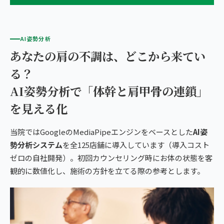
AI姿勢分析
あなたの肩の不調は、どこから来てい
る？
AI姿勢分析で「体幹と肩甲骨の連鎖」
を見える化
当院ではGoogleのMediaPipeエンジンをベースとした
AI姿
勢分析システム
を全125店舗に導入しています（導入コスト
ゼロの自社開発）。初回カウンセリング時にお体の状態を客
観的に数値化し、施術の方針を立てる際の参考とします。