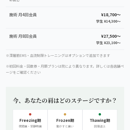
施術 月4回会員
¥18,700〜
学生 ¥14,300〜
施術 月8回会員
¥27,500〜
学生 ¥23,100〜
※深層筋EMS・血流制限トレーニングはオプションで追加できます
※初回料金・回数券・月額プランは院により異なります。詳しくは各店舗ペ
ージをご確認ください
今、あなたの肩はどのステージですか？
Freezing期
Frozen期
Thawing期
夜間痛・安静時痛
動かすと痛い
回復途上