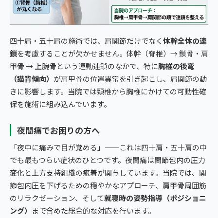
四十肩・五十肩の施術では、肩関節だけでなく
体幹全体の連
鎖
を考慮することが欠かせません。体幹（脊椎）→ 鎖骨・肩
甲骨 → 上腕骨という運動連鎖のなかで、特に
胸椎の後弯
（猫背傾向）
が肩甲骨の位置異常を引き起こし、肩関節の動
きに影響します。当院では頸椎から胸椎にかけての可動性確
保を施術に組み込んでいます。
夜間痛でお困りの方へ
「夜中に痛みで目が覚める」——これは四十肩・五十肩の中
でも最もつらい症状のひとつです。夜間痛は関節包内の圧力
変化と上方支持組織の癒着が関与しています。当院では、関
節包内圧を下げるための穏やかなアプローチ、肩甲骨周囲筋
のリラクゼーション、そして
就寝時の姿勢指導（ポジショニ
ング）
まで含めた総合的な対応を行います。