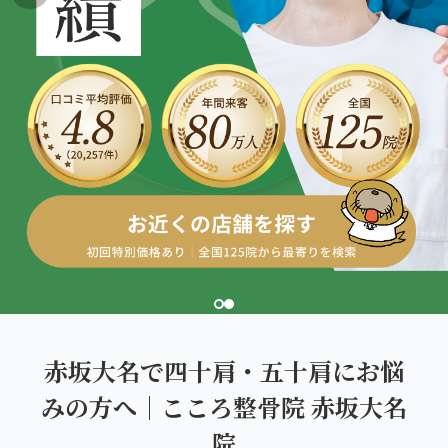
こころ整体院グループについて
東北
股関節の痛み
初めての方へ
ご予約はこちら
仙台エリア（4院）
産後の不調・体型の崩れ
giversメソッドGIFT
関東
OUR CONCEPT
骨盤の傾き・歪み
研究・論文
とらわれないカラダを。
池袋エリア（3院）
坐骨神経痛
医師・専門家からの推薦
新宿エリア（3院）
眼精疲労
メディア・実績
高田馬場エリア（2院）
ぎっくり腰
理想の通院期間について
亀戸エリア（2院）
寝違え
お客様の声
町田エリア（2院）
姿勢矯正
赤坂大名で四十肩・五十肩にお悩
お知らせ
立川エリア（2院）
みの方へ｜こころ整骨院 赤坂大名
疲労回復
コラム
院
中国