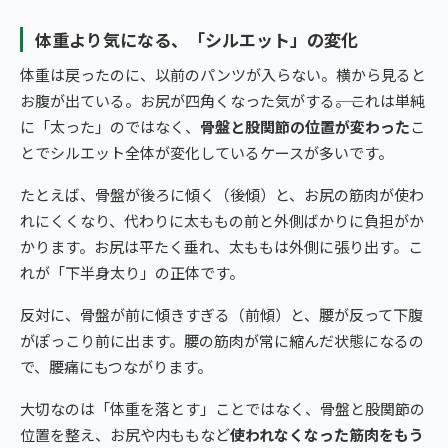
体重より気になる、「シルエット」の変化
体重は戻ったのに、以前のパンツが入らない。横から見ると
お腹が出ている。お尻が四角くなった気がする――。これは単純
に「太った」のではなく、
骨盤と股関節の位置が変わった
こ
とでシルエット全体が変化しているケースが多いです。
たとえば、骨盤が後ろに傾く（後傾）と、お尻の筋肉が使わ
れにくくなり、代わりに太ももの前と外側ばかりに負担がか
かります。お尻は平たく垂れ、太ももは外側に張り出す。こ
れが「下半身太り」の正体です。
反対に、骨盤が前に傾きすぎる（前傾）と、腰が反って下腹
がぽっこり前に出ます。腰の筋肉が常に縮んだ状態になるの
で、腰痛にもつながります。
大切なのは「体重を落とす」ことではなく、骨盤と股関節の
位置を整え、お尻や内ももなど
使われなくなった筋肉をもう