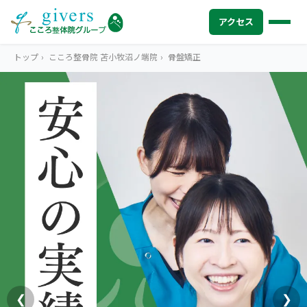
アクセス
トップ
›
こころ整骨院 苫小牧沼ノ端院
›
骨盤矯正
HOME
トップ
SYMPTOMS
症状から探す
腰痛
MENU
メニューから探す
肩こり・首こり
STORE
店舗一覧
頭痛
AREA
エリアから探す
北海道
四十肩・五十肩
ABOUT US
私たちについて
札幌エリア（13院）
❮
❯
膝痛・関節痛