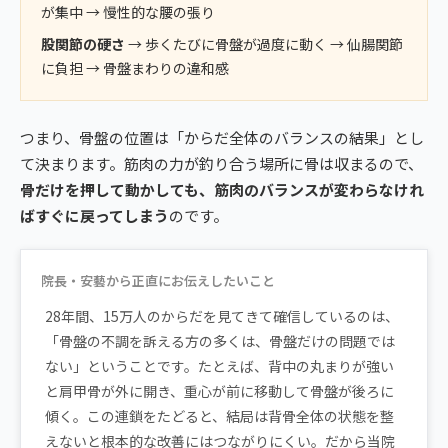
が集中 → 慢性的な腰の張り
股関節の硬さ
→ 歩くたびに骨盤が過度に動く → 仙腸関節
に負担 → 骨盤まわりの違和感
つまり、骨盤の位置は「からだ全体のバランスの結果」とし
て決まります。筋肉の力が釣り合う場所に骨は収まるので、
骨だけを押して動かしても、筋肉のバランスが変わらなけれ
ばすぐに戻ってしまう
のです。
院長・安藝から正直にお伝えしたいこと
28年間、15万人のからだを見てきて確信しているのは、
「骨盤の不調を訴える方の多くは、骨盤だけの問題では
ない」ということです。たとえば、背中の丸まりが強い
と肩甲骨が外に開き、重心が前に移動して骨盤が後ろに
傾く。この連鎖をたどると、結局は背骨全体の状態を整
えないと根本的な改善にはつながりにくい。だから当院