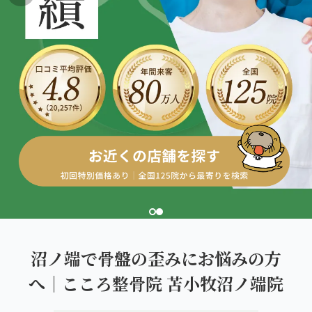
こころ整体院グループについて
東北
股関節の痛み
初めての方へ
ご予約はこちら
仙台エリア（4院）
産後の不調・体型の崩れ
giversメソッドGIFT
関東
OUR CONCEPT
骨盤の傾き・歪み
研究・論文
とらわれないカラダを。
池袋エリア（3院）
坐骨神経痛
医師・専門家からの推薦
新宿エリア（3院）
眼精疲労
メディア・実績
高田馬場エリア（2院）
ぎっくり腰
理想の通院期間について
亀戸エリア（2院）
寝違え
お客様の声
町田エリア（2院）
姿勢矯正
沼ノ端で骨盤の歪みにお悩みの方
お知らせ
立川エリア（2院）
へ｜こころ整骨院 苫小牧沼ノ端院
疲労回復
コラム
中国