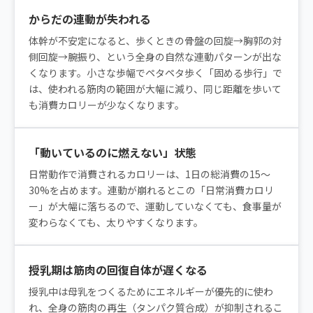
からだの連動が失われる
体幹が不安定になると、歩くときの骨盤の回旋→胸郭の対
側回旋→腕振り、という全身の自然な連動パターンが出な
くなります。小さな歩幅でペタペタ歩く「固める歩行」で
は、使われる筋肉の範囲が大幅に減り、同じ距離を歩いて
も消費カロリーが少なくなります。
「動いているのに燃えない」状態
日常動作で消費されるカロリーは、1日の総消費の15〜
30%を占めます。連動が崩れるとこの「日常消費カロリ
ー」が大幅に落ちるので、運動していなくても、食事量が
変わらなくても、太りやすくなります。
授乳期は筋肉の回復自体が遅くなる
授乳中は母乳をつくるためにエネルギーが優先的に使わ
れ、全身の筋肉の再生（タンパク質合成）が抑制されるこ