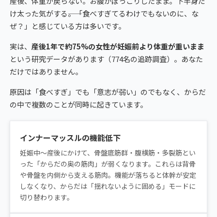
産後、体重が戻らない。お腹がぽっこりしたまま。下半身だ
け太った気がする――。「食べすぎてるわけでもないのに、な
ぜ？」と感じている方は多いです。
実は、
産後1年で約75%の女性が妊娠前より体重が重いまま
という研究データがあります（774名の追跡調査）。あなた
だけではありません。
原因は「食べすぎ」でも「意志が弱い」のでもなく、からだ
の中で複数のことが同時に起きています。
インナーマッスルの機能低下
妊娠中〜産後にかけて、骨盤底筋群・腹横筋・多裂筋とい
った「からだの奥の筋肉」が弱くなります。これらは背骨
や骨盤を内側から支える筋肉。機能が落ちると体幹が安定
しなくなり、からだは「揺れないように固める」モードに
切り替わります。