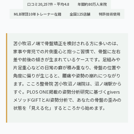
ランナー膝
口コミ20,257件・平均4.8
年間約80万人来院
広島エリア（4院）
MLB球団10年トレーナー在籍
全国125店舗
特許技術使用
ゴルフ
九州
テニス
福岡エリア（9院）
ヨガ・ピラティス
苫小牧沼ノ端で骨盤矯正を検討される方に多いのは、
鹿児島エリア（3院）
家事や育児での片側重心と抱っこ習慣で、骨盤に左右
差や前後の傾きが生まれているケースです。足組みや
→ エリア一覧（全11エリア）
片足重心などの日常の癖が積み重なり、骨盤の位置や
角度に偏りが生じると、腰痛や姿勢の崩れにつながり
ます。こころ整骨院 苫小牧沼ノ端院は、沼ノ端駅から
すぐ。PLOS ONE掲載の姿勢分析研究に基づくgivers
メソッドGIFTとAI姿勢分析で、あなたの骨盤の歪みの
状態を「見える化」するところから始めます。