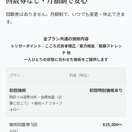
回数券なし・月額制で安心
回数券はありません。月額制で、いつでも変更・休止できま
す。
全プラン共通の施術内容
トリガーポイント／こころ式背骨矯正／筋力検査／筋膜ストレッ
チ 他
一人ひとりの状態に合わせた施術をご提供します
プラン
料金（税込）
初回施術
初回特別価格あり
問診＋AI姿勢分析・各種検査（必
要に応じて）＋施術＋アフターフ
ォロー
施術回数券 5回
¥25,000〜
お試し