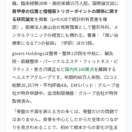
籍。臨床経験28年・施術実績15万人超。国際論文誌に
肩甲骨の位置と僧帽筋トリガーポイントの関係に関す
る研究論文
を掲載（p=0.028で統計的有意差を確
認）。医療法人奥山会の常務理事として整形外科、メ
ンタルクリニックの経営にも携わる。著書：『良い治
療家になる7つの秘訣』（学研）ほか3冊。
givers Holdingsは整骨・整体125院を中核に、鍼灸
院・筋膜整体・パーソナルエステ・フィットネス・ピ
ラティス・巻き爪矯正など
国内外165拠点
を展開する
ヘルスケアグループです。年間約80万人来院、口コミ
総数20,257件・平均評価4.8。EMSパッド：グループ会
社が特許申請中。血流制限機器：グループ会社が特許
取得済み。
「骨盤の不調を訴える方の多くは、骨盤だけの問題で
はありません。背骨を中心としたからだ全体のつなが
りを見きわめることで、初めて根本からの変化が生ま