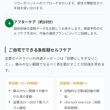
リガーポイントへのアプローチを行います。筋性か関節性かで
手技を使い分けます。
アフターケア（約10分）
4
施術前後の姿勢データを比較してお見せします。再発予防のセ
ルフケア方法や、今後の通院プランについてご説明します。
ご自宅でできる急性期セルフケア
主要ガイドラインの共通メッセージは「安静にしすぎないこ
と」。痛みのない範囲でなるべく首を動かすことが回復を早めま
す。
急性期（0〜48時間）
回復期（48時間〜）
痛みのない範囲での緩や
段階的な可動域訓練の開
かな首の運動
始
温罨法15〜20分で筋スパ
chin tuck exercise（深頸
ズム緩和
部屈筋群）