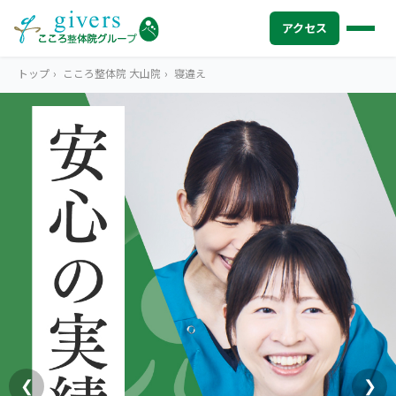
アクセス
トップ
›
こころ整体院 大山院
›
寝違え
HOME
トップ
SYMPTOMS
症状から探す
腰痛
MENU
メニューから探す
肩こり・首こり
STORE
店舗一覧
頭痛
AREA
エリアから探す
北海道
四十肩・五十肩
ABOUT US
私たちについて
札幌エリア（13院）
❮
❯
膝痛・関節痛