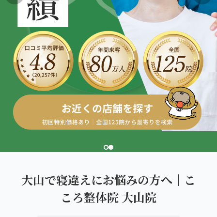
こころ整体院グループについて
東北
股関節の痛み
初めての方へ
ご予約はこちら
仙台エリア（4院）
産後の不調・体型の崩れ
giversメソッドGIFT
関東
OUR CONCEPT
骨盤の傾き・歪み
研究・論文
とらわれないカラダを。
池袋エリア（3院）
坐骨神経痛
医師・専門家からの推薦
新宿エリア（3院）
眼精疲労
メディア・実績
高田馬場エリア（2院）
ぎっくり腰
理想の通院期間について
亀戸エリア（2院）
寝違え
お客様の声
町田エリア（2院）
姿勢矯正
大山で寝違えにお悩みの方へ｜こ
お知らせ
立川エリア（2院）
ころ整体院 大山院
疲労回復
コラム
中国