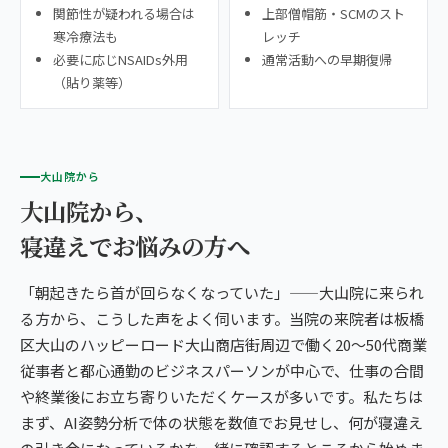
関節性が疑われる場合は
上部僧帽筋・SCMのスト
寒冷療法も
レッチ
必要に応じNSAIDs外用
通常活動への早期復帰
（貼り薬等）
大山院から
大山院から、
寝違えでお悩みの方へ
「朝起きたら首が回らなくなっていた」——大山院に来られ
る方から、こうした声をよく伺います。当院の来院者は板橋
区大山のハッピーロード大山商店街周辺で働く20〜50代商業
従事者と都心通勤のビジネスパーソンが中心で、仕事の合間
や終業後にお立ち寄りいただくケースが多いです。私たちは
まず、AI姿勢分析で体の状態を数値でお見せし、何が寝違え