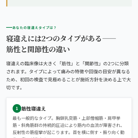
あなたの寝違えタイプは？
寝違えには2つのタイプがある——
筋性と関節性の違い
寝違えの臨床像は大きく「筋性」と「関節性」の2つに分類
されます。タイプによって痛みの特徴や回復の目安が異なる
ため、初回の検査で見極めることが施術方針を決める上で大
切です。
筋性寝違え
1
最も一般的なタイプ。胸鎖乳突筋・上部僧帽筋・肩甲挙
筋・斜角筋群の持続的圧迫により筋内の血流が障害され、
反射性の筋痙攣が起こります。首を横に倒す・振り向く動