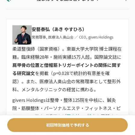
安藝泰弘（あき やすひろ）
常務理事, 医療法人奥山会 ／ CEO, givers Holdings
柔道整復師（国家資格）。東亜大学大学院 博士課程在
籍。臨床経験28年・施術実績15万人超。国際論文誌に
肩甲骨の位置と僧帽筋トリガーポイントの関係に関す
る研究論文
を掲載（p=0.028で統計的有意差を確
認）。また、医療法人奥山会の常務理事として整形外
科、メンタルクリニックの経営に携わる。
givers Holdingsは整骨・整体125院を中核に、鍼灸
院・筋膜整体・パーソナルエステ・フィットネス・ピ
ラティス・巻き爪矯正など
国内外165拠点
を展開する
ヘルスケアグループです。年間約80万人来院、口コミ
初回特別価格で予約する
総数20,257件・平均評価4.8。独自giversメソッドGIFT