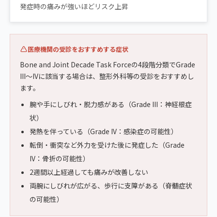
発症時の痛みが強いほどリスク上昇
医療機関の受診をおすすめする症状
Bone and Joint Decade Task Forceの4段階分類でGrade
III〜IVに該当する場合は、整形外科等の受診をおすすめし
ます。
腕や手にしびれ・脱力感がある（Grade III：神経根症
状）
発熱を伴っている（Grade IV：感染症の可能性）
転倒・衝突など外力を受けた後に発症した（Grade
IV：骨折の可能性）
2週間以上経過しても痛みが改善しない
両腕にしびれが広がる、歩行に支障がある（脊髄症状
の可能性）