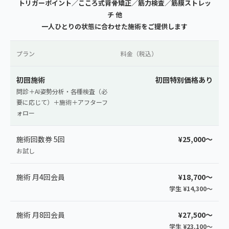
トリガーポイント／こころ式背骨矯正／筋力検査／筋膜ストレッ
チ 他
一人ひとりの状態に合わせた施術をご提供します
プラン
料金（税込）
初回施術
初回特別価格あり
問診＋AI姿勢分析・各種検査（必
要に応じて）＋施術＋アフターフ
ォロー
施術回数券 5回
¥25,000〜
お試し
施術 月4回会員
¥18,700〜
学生 ¥14,300〜
施術 月8回会員
¥27,500〜
学生 ¥23,100〜