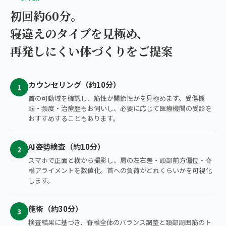
初回約60分。
寝違えのタイプを見極め、
再発しにくい体づくりをご提案
カウンセリング（約10分）
1
首の可動域を確認し、筋性か関節性かを見極めます。受傷機
転・頻度・治療歴もお伺いし、必要に応じて医療機関の受診を
おすすめすることもあります。
AI姿勢検査（約10分）
2
スマホで正面と横から撮影し、肩の左右差・頭部前方偏位・脊
椎アライメントを数値化。首への負荷がどれくらいかを可視化
します。
施術（約30分）
3
検査結果に基づき、脊椎全体のバランス調整と頚部周囲筋のト