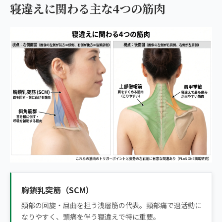
寝違えに関わる主な4つの筋肉
胸鎖乳突筋（SCM）
頚部の回旋・屈曲を担う浅層筋の代表。頸部痛で過活動に
なりやすく、頭痛を伴う寝違えで特に重要。