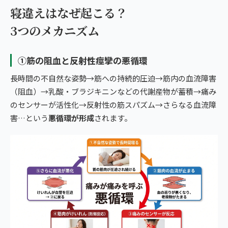
寝違えはなぜ起こる？
3つのメカニズム
①筋の阻血と反射性痙攣の悪循環
長時間の不自然な姿勢→筋への持続的圧迫→筋内の血流障害
（阻血）→乳酸・ブラジキニンなどの代謝産物が蓄積→痛み
のセンサーが活性化→反射性の筋スパズム→さらなる血流障
害…という
悪循環が形成
されます。