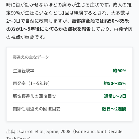
時に首が動かせないほどの痛みが生じる症状です。成人の推
定90%が生涯に少なくとも1回は経験するとされ、大多数は
2〜3日で自然に改善しますが、
頸部痛全般では約50〜85%
の方が1〜5年後にも何らかの症状を報告
しており、再発予防
の視点が重要です。
寝違えの主なデータ
生涯経験率
約90%
再発率（1〜5年後）
約50〜85%
筋性寝違えの回復目安
通常1〜3日
関節性寝違えの回復目安
数日〜2週間
出典：Carroll et al., Spine, 2008（Bone and Joint Decade
Task Force）