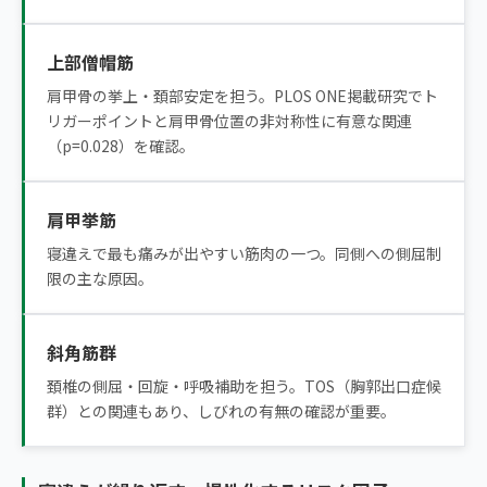
上部僧帽筋
肩甲骨の挙上・頚部安定を担う。PLOS ONE掲載研究でト
リガーポイントと肩甲骨位置の非対称性に有意な関連
（p=0.028）を確認。
肩甲挙筋
寝違えで最も痛みが出やすい筋肉の一つ。同側への側屈制
限の主な原因。
斜角筋群
頚椎の側屈・回旋・呼吸補助を担う。TOS（胸郭出口症候
群）との関連もあり、しびれの有無の確認が重要。