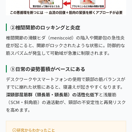
②椎間関節のロッキングと炎症
椎間関節の滑膜ヒダ（meniscoid）の陥入や関節包の急性炎
症が起こると、関節がロックされたような状態に。防御的な
筋スパズムが発生して可動域が急激に制限されます。
③日常の姿勢蓄積がベースにある
デスクワークやスマートフォンの使用で頚部の筋バランスが
すでに崩れた状態にあると、寝違えが起きやすくなります。
深頸部屈筋群（頭長筋・頸長筋）の活性化低下
と浅層筋
（SCM・斜角筋）の過活動が、頸部の不安定性と再発リスク
を高めます。
研究からわかったこと