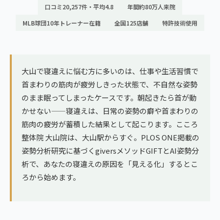
ランナー膝
口コミ20,257件・平均4.8
年間約80万人来院
広島エリア（4院）
MLB球団10年トレーナー在籍
全国125店舗
特許技術使用
ゴルフ
九州
テニス
福岡エリア（9院）
ヨガ・ピラティス
大山で寝違えに悩む方に多いのは、仕事や生活習慣で
鹿児島エリア（3院）
首まわりの筋肉が疲労しきった状態で、不自然な姿勢
のまま眠ってしまったケースです。朝起きたら首が動
→ エリア一覧（全11エリア）
かせない——寝違えは、日常の姿勢の癖や首まわりの
筋肉の疲労が蓄積した結果として起こります。こころ
整体院 大山院は、大山駅からすぐ。PLOS ONE掲載の
姿勢分析研究に基づくgiversメソッドGIFTとAI姿勢分
析で、あなたの寝違えの原因を「見える化」するとこ
ろから始めます。