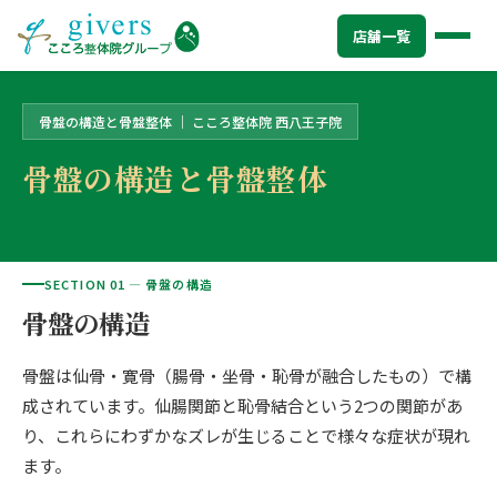
トップ
>
店舗一覧
>
こころ整体院 西八王子院
>
骨盤の構造と骨盤整体
店舗一覧
骨盤の構造と骨盤整体 ｜ こころ整体院 西八王子院
HOME
トップ
骨盤の構造と骨盤整体
SYMPTOMS
症状から探す
腰痛
MENU
メニューから探す
肩こり・首こり
SECTION 01 — 骨盤の構造
STORE
店舗一覧
骨盤の構造
頭痛
AREA
エリアから探す
骨盤は仙骨・寛骨（腸骨・坐骨・恥骨が融合したもの）で構
北海道
四十肩・五十肩
ABOUT US
私たちについて
成されています。仙腸関節と恥骨結合という2つの関節があ
札幌エリア（13院）
膝痛・関節痛
り、これらにわずかなズレが生じることで様々な症状が現れ
こころ整体院グループについて
ます。
東北
股関節の痛み
初めての方へ