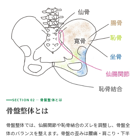
ご予約はこちら
仙台エリア（4院）
産後の不調・体型の崩れ
giversメソッドGIFT
関東
OUR CONCEPT
骨盤の傾き・歪み
研究・論文
とらわれないカラダを。
池袋エリア（3院）
坐骨神経痛
医師・専門家からの推薦
新宿エリア（3院）
眼精疲労
メディア・実績
高田馬場エリア（2院）
ぎっくり腰
理想の通院期間について
亀戸エリア（2院）
寝違え
お客様の声
町田エリア（2院）
姿勢矯正
お知らせ
SECTION 02 — 骨盤整体とは
立川エリア（2院）
骨盤整体とは
疲労回復
コラム
中国
骨盤整体では、仙腸関節や恥骨結合のズレを調整し、骨盤全
ランナー膝
広島エリア（4院）
体のバランスを整えます。骨盤の歪みは腰痛・肩こり・下半