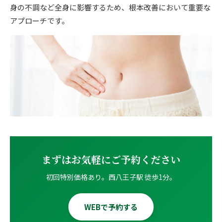
ゴルフ
身の不調など全身に影響するため、根本改善において重要な
九州
アプローチです。
テニス
福岡エリア（9院）
ヨガ・ピラティス
鹿児島エリア（3院）
→ エリア一覧（全11エリア）
まずはお気軽にご予約ください
初回特別価格あり。西八王子駅 徒歩1分。
WEBで予約する