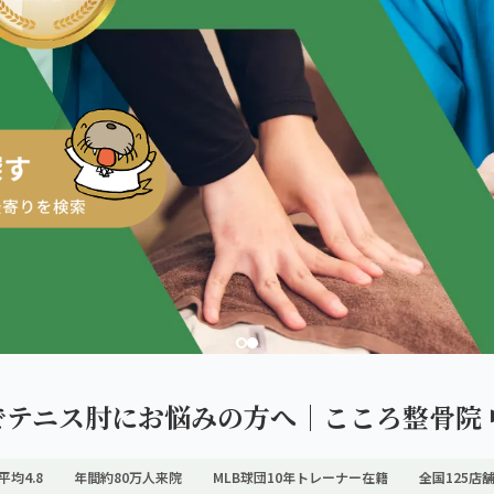
ダを。
でテニス肘にお悩みの方へ｜こころ整骨院 
平均4.8
年間約80万人来院
MLB球団10年トレーナー在籍
全国125店