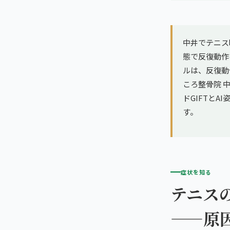
亀戸エリア（2院）
理想の通院期間について
寝違え
町田エリア（2院）
お客様の声
中井でテニス
姿勢矯正
態で反復動作
立川エリア（2院）
お知らせ
ルは、反復動
疲労回復
ころ整骨院 中
中国
コラム
ドGIFTと
ランナー膝
広島エリア（4院）
す。
ゴルフ
九州
福岡エリア（9院）
テニス
症状を知る
鹿児島エリア（3院）
ヨガ・ピラティス
テニス
——原
→ エリア一覧（全11エリア）