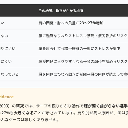
その結果、負担がかかる場所
ない
肩の回旋・肘への負担が
23〜27%増加
らない
腰に過度なひねりストレス→腰痛・疲労骨折のリスク
回りにくい
腰を反らせて代償→腰椎の一部にストレスが集中
りにくい
膝が内側に入りやすくなる→膝の靭帯を痛めるリスク
くなっている
肩を内側にひねる動きが制限→肩の内側が詰まって痛
vidence
t al.（2003）の研究では、サーブの振りかぶり動作で
膝が深く曲がらない選手
〜27%も大きくなる
ことが示されています。肩や肘が痛い原因が、実は
そんなケースは珍しくありません。