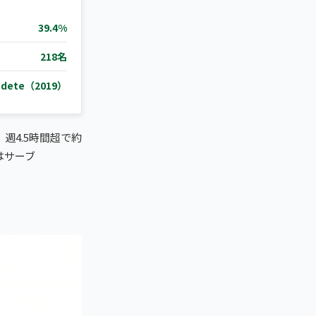
39.4%
218名
Cadete（2019）
、週4.5時間超で約
はサーブ