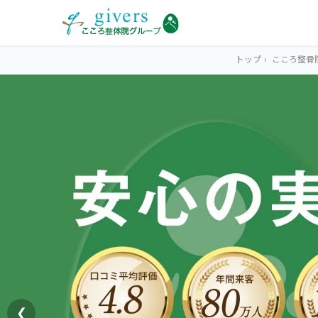
トップ
›
こころ整骨
HOME
トップ
SYMPTOMS
症状から探す
腰痛
MENU
メニューから探す
肩こり・首こり
STORE
店舗一覧
頭痛
❮