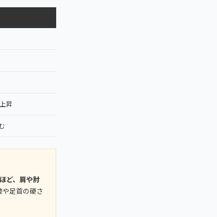
上昇
む
ほど、肩や肘
膝や足首の硬さ