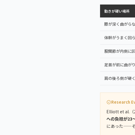
動きが硬い場所
膝が深く曲がら
体幹がうまく回
股関節が内側に
足首が前に曲が
肩の後ろ側が硬
Research E
Elliott e
への負担が23
にあった——