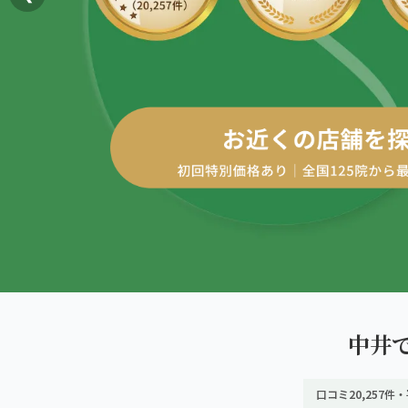
AREA
エリアから探す
四十肩・五十肩
北海道
ABOUT US
私たちについて
膝痛・関節痛
札幌エリア（13院）
こころ整体院グループについて
股関節の痛み
東北
初めての方へ
仙台エリア（4院）
産後の不調・体型の崩れ
ご予約はこちら
giversメソッドGIFT
関東
骨盤の傾き・歪み
池袋エリア（3院）
研究・論文
坐骨神経痛
新宿エリア（3院）
医師・専門家からの推薦
眼精疲労
中井
高田馬場エリア（2院）
メディア・実績
ぎっくり腰
口コミ20,257件・