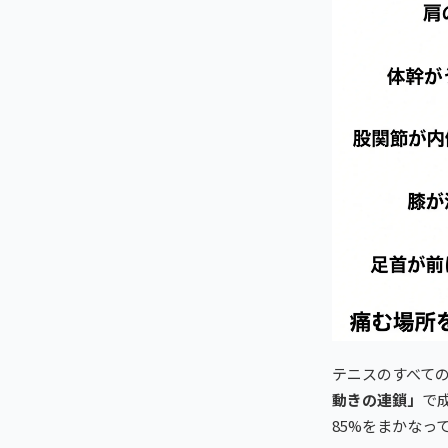
テニスのすべて
動きの連鎖」
で
85%をまかなっ