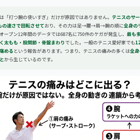
は「打つ腕の使いすぎ」だけが原因ではありません。
テニスのサー
もの速さで回転させて
おり、その力は足→腰→肩→腕の順に
全身の
オープン12年間のデータでは687名に750件のケガが発生し、
最も
く太もも・股関節・骨盤まわり
でした。一般のテニス愛好家でも
1
痛める
という報告があります。つまり、テニスの痛みの多くは
全身
と
から生じているのです。