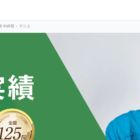
院 中井院
›
テニス
OUR CONCEPT
とらわれないカラ