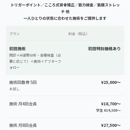
トリガーポイント／こころ式背骨矯正／筋力検査／筋膜ストレッ
チ 他
一人ひとりの状態に合わせた施術をご提供します
プラン
料金（税込）
初回施術
初回特別価格あり
問診＋AI姿勢分析・各種検査（必
要に応じて）＋施術＋アフターフ
ォロー
施術回数券 5回
¥25,000〜
お試し
施術 月4回会員
¥18,700〜
学生 ¥14,300〜
施術 月8回会員
¥27,500〜