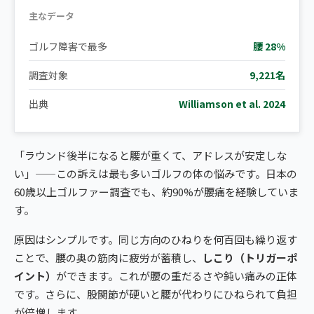
主なデータ
ゴルフ障害で最多
腰 28%
調査対象
9,221名
出典
Williamson et al. 2024
「ラウンド後半になると腰が重くて、アドレスが安定しな
い」——この訴えは最も多いゴルフの体の悩みです。日本の
60歳以上ゴルファー調査でも、約90%が腰痛を経験していま
す。
原因はシンプルです。同じ方向のひねりを何百回も繰り返す
ことで、腰の奥の筋肉に疲労が蓄積し、
しこり（トリガーポ
イント）
ができます。これが腰の重だるさや鈍い痛みの正体
です。さらに、股関節が硬いと腰が代わりにひねられて負担
が倍増します。