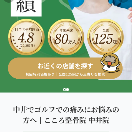
こころ整体院グループについて
東北
股関節の痛み
初めての方へ
ご予約はこちら
仙台エリア（4院）
産後の不調・体型の崩れ
giversメソッドGIFT
関東
OUR CONCEPT
骨盤の傾き・歪み
研究・論文
とらわれないカラダを。
池袋エリア（3院）
坐骨神経痛
医師・専門家からの推薦
新宿エリア（3院）
眼精疲労
メディア・実績
高田馬場エリア（2院）
ぎっくり腰
理想の通院期間について
亀戸エリア（2院）
寝違え
お客様の声
町田エリア（2院）
姿勢矯正
中井でゴルフでの痛みにお悩みの
お知らせ
立川エリア（2院）
方へ｜こころ整骨院 中井院
疲労回復
コラム
中国