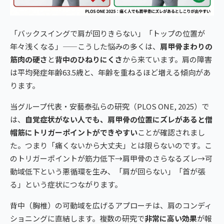
「バックスイングで肩が回りきらない」「トップの位置が
年々浅くなる」——こうした悩みの多くは、
肩甲骨まわりの
筋肉の硬さ
と
背中のひねりにくさ
から来ています。肩の障害
は平均発症年齢63.5歳と、年齢を重ねるほど増える傾向があ
ります。
当グループ代表・安藝泰弘らの研究（PLOS ONE, 2025）で
は、
自覚症状がない人でも、肩甲骨の位置にズレがあると僧
帽筋にトリガーポイントができやすい
ことが確認されまし
た。つまり「痛くないから大丈夫」とは限らないのです。こ
のトリガーポイントが筋力低下→肩甲骨のさらなるズレ→可
動域低下という悪循環を生み、「肩が回らない」「首が張
る」という症状につながります。
背中（胸椎）の可動域を広げるアプローチは、肩のコンディ
ショニングに直結します。複数の研究で
非常に高い効果
が報