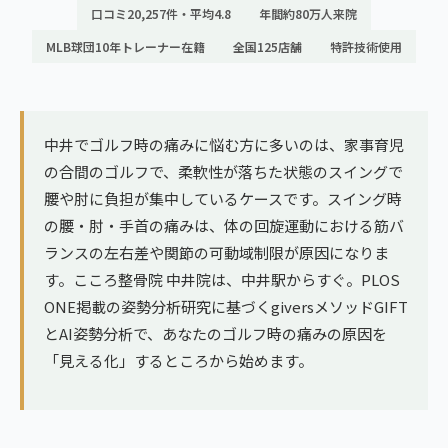
ランナー膝
口コミ20,257件・平均4.8
年間約80万人来院
広島エリア（4院）
MLB球団10年トレーナー在籍
全国125店舗
特許技術使用
ゴルフ
九州
テニス
福岡エリア（9院）
ヨガ・ピラティス
中井でゴルフ時の痛みに悩む方に多いのは、家事育児
鹿児島エリア（3院）
の合間のゴルフで、柔軟性が落ちた状態のスイングで
腰や肘に負担が集中しているケースです。スイング時
→ エリア一覧（全11エリア）
の腰・肘・手首の痛みは、体の回旋運動における筋バ
ランスの左右差や関節の可動域制限が原因になりま
す。こころ整骨院 中井院は、中井駅からすぐ。PLOS
ONE掲載の姿勢分析研究に基づくgiversメソッドGIFT
とAI姿勢分析で、あなたのゴルフ時の痛みの原因を
「見える化」するところから始めます。