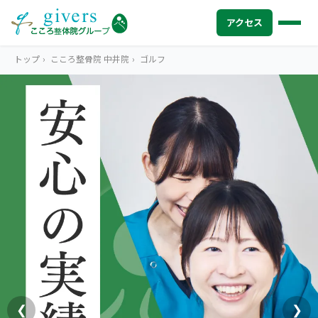
アクセス
トップ
›
こころ整骨院 中井院
›
ゴルフ
HOME
トップ
SYMPTOMS
症状から探す
腰痛
MENU
メニューから探す
肩こり・首こり
STORE
店舗一覧
頭痛
AREA
エリアから探す
北海道
四十肩・五十肩
ABOUT US
私たちについて
札幌エリア（13院）
❮
❯
膝痛・関節痛