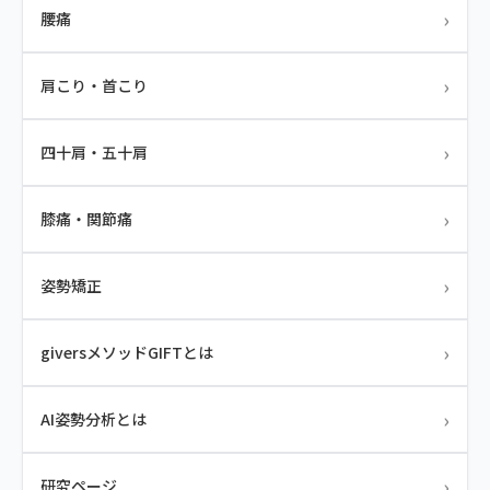
›
腰痛
›
肩こり・首こり
›
四十肩・五十肩
›
膝痛・関節痛
›
姿勢矯正
›
giversメソッドGIFTとは
›
AI姿勢分析とは
›
研究ページ