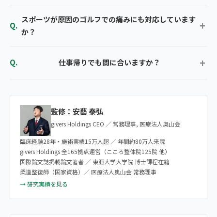
スポーツが原因のゴルフでの痛みにも対応しています
か？
仕事帰りでも間に合いますか？
監修：安藝 泰弘
givers Holdings CEO ／ 常務理事, 医療法人奥山会
臨床経験28年・施術実績15万人超 ／ 年間約80万人来院
givers Holdings 全165拠点運営（こころ整体院125院 他）
国際論文誌掲載論文著者 ／ 東亜大学大学院 博士課程在籍
柔道整復師（国家資格）／ 医療法人奥山会 常務理事
→ 研究実績を見る