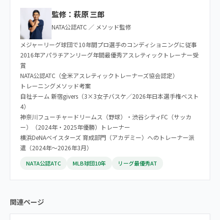
監修：萩原 三郎
NATA公認ATC ／ メソッド監修
メジャーリーグ球団で10年間プロ選手のコンディショニングに従事
2016年アパラチアンリーグ年間最優秀アスレティックトレーナー受
賞
NATA公認ATC（全米アスレティックトレーナーズ協会認定）
トレーニングメソッド考案
自社チーム 新宿givers（3×3女子バスケ／2026年日本選手権ベスト
4）
神奈川フューチャードリームス（野球）・渋谷シティFC（サッカ
ー）（2024年・2025年優勝）トレーナー
横浜DeNAベイスターズ 育成部門（アカデミー）へのトレーナー派
遣（2024年〜2026年3月）
NATA公認ATC
MLB球団10年
リーグ最優秀AT
関連ページ