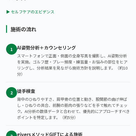
▶ セルフケアのエビデンス
施術の流れ
AI姿勢分析＋カウンセリング
1
スマートフォンで正面・側面の全身写真を撮影し、AI姿勢分析
を実施。ゴルフ歴・プレー頻度・練習量・お悩みの部位をヒア
リングし、分析結果を見ながら施術方針を説明します。（約10
分）
徒手検査
2
背中のひねりやすさ、肩甲骨の位置と動き、股関節の曲げ伸ば
し・ひねりの具合、前腕の筋肉の張りなどを手で触れてチェッ
ク。AI分析の数値データと合わせて、優先的にアプローチすべき
ポイントを特定します。（約5分）
giversメソッドGIFTによる施術
3