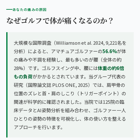
あなたの痛みの原因
なぜゴルフで体が痛くなるのか？
大規模な国際調査（Williamson et al. 2024, 9,221名を
分析）によると、アマチュアゴルファーの
56.6%
が体
の痛みや不調を経験し、最も多いのが腰（全体の約
28%）です。ゴルフスイング中、腰には
体重の約6倍
もの負荷
がかかるとされています。当グループ代表の
研究（国際論文誌 PLOS ONE, 2025）では、肩甲骨の
位置のズレと首・肩のしこり（トリガーポイント）の
関連が科学的に確認されました。当院では125院の臨
床データとAI姿勢分析を組み合わせ、ゴルファー一人
ひとりの姿勢の特徴を可視化し、体の使い方を整える
アプローチを行います。