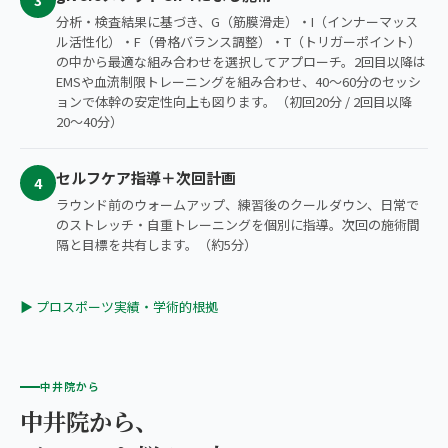
分析・検査結果に基づき、G（筋膜滑走）・I（インナーマッス
ル活性化）・F（骨格バランス調整）・T（トリガーポイント）
の中から最適な組み合わせを選択してアプローチ。2回目以降は
EMSや血流制限トレーニングを組み合わせ、40〜60分のセッシ
ョンで体幹の安定性向上も図ります。（初回20分 / 2回目以降
20〜40分）
セルフケア指導＋次回計画
4
ラウンド前のウォームアップ、練習後のクールダウン、日常で
のストレッチ・自重トレーニングを個別に指導。次回の施術間
隔と目標を共有します。（約5分）
▶ プロスポーツ実績・学術的根拠
中井院から
中井院から、