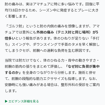
肘の痛みは、実はアマチュアに特に多い悩みです。回復に平
均73.8日かかるため、シーズン中に発症するとプレーに大き
く影響します。
「ゴルフ肘」というと肘の内側の痛みを想像しますが、アマ
チュアでは意外にも
外側の痛み（テニス肘と同じ場所）が5
倍多い
という報告があります。体のひねりが足りない「手打
ち」スイングや、ダウンスイングで手首のタメを早く解放し
てしまうクセが、前腕への過剰な負荷を生む原因です。
当院では肘だけでなく、体のひねる力・背中の動きやすさ・
前腕の筋肉の張りをまとめて評価し、
「なぜ肘に負荷が集中
するのか」
を全身のつながりから分析します。施術と併せ
て、前腕の段階的な筋力エクササイズも指導します。なお、
安静時にも強い痛みがある場合は、整形外科の受診をご案内
します。
▶ エビデンス詳細を見る