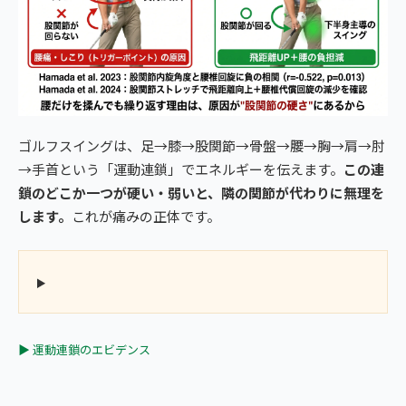
ゴルフスイングは、足→膝→股関節→骨盤→腰→胸→肩→肘
→手首という「運動連鎖」でエネルギーを伝えます。
この連
鎖のどこか一つが硬い・弱いと、隣の関節が代わりに無理を
します。
これが痛みの正体です。
▶ 運動連鎖のエビデンス