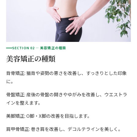
ご予約はこちら
仙台エリア（4院）
産後の不調・体型の崩れ
giversメソッドGIFT
関東
OUR CONCEPT
骨盤の傾き・歪み
研究・論文
とらわれないカラダを。
池袋エリア（3院）
坐骨神経痛
医師・専門家からの推薦
新宿エリア（3院）
SECTION 02 — 美容矯正の種類
眼精疲労
メディア・実績
美容矯正の種類
高田馬場エリア（2院）
ぎっくり腰
理想の通院期間について
背骨矯正: 猫背や姿勢の悪さを改善し、すっきりとした印象
亀戸エリア（2院）
に。
寝違え
お客様の声
町田エリア（2院）
骨盤矯正: 産後の骨盤の開きやゆがみを改善し、ウエストラ
姿勢矯正
お知らせ
インを整えます。
立川エリア（2院）
疲労回復
コラム
美脚矯正: O脚・X脚の改善を目指します。
中国
ランナー膝
肩甲骨矯正: 巻き肩を改善し、デコルテラインを美しく。
広島エリア（4院）