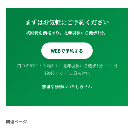
ゴルフ
九州
テニス
福岡エリア（9院）
まずはお気軽にご予約ください
ヨガ・ピラティス
初回特別価格あり。北赤羽駅から徒歩1分。
鹿児島エリア（3院）
WEBで予約する
→ エリア一覧（全11エリア）
口コミ61件・平均4.9 ／ 北赤羽駅から徒歩1分 ／ 平日
19:40まで ／ 土日も対応
無理な勧誘はいたしません
関連ページ