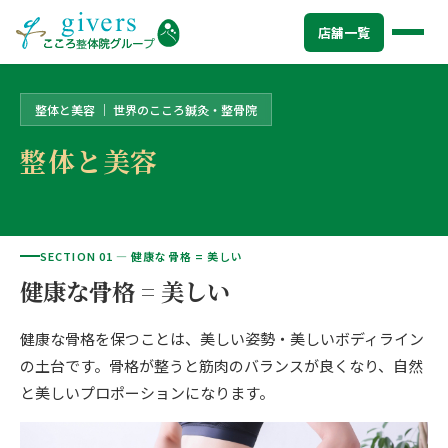
トップ
>
店舗一覧
>
北赤羽駅前院
>
整体と美容
店舗一覧
整体と美容 ｜ 世界のこころ鍼灸・整骨院
HOME
トップ
整体と美容
SYMPTOMS
症状から探す
腰痛
MENU
メニューから探す
肩こり・首こり
SECTION 01 — 健康な骨格 = 美しい
STORE
店舗一覧
健康な骨格 = 美しい
頭痛
AREA
エリアから探す
健康な骨格を保つことは、美しい姿勢・美しいボディライン
北海道
四十肩・五十肩
ABOUT US
私たちについて
の土台です。骨格が整うと筋肉のバランスが良くなり、自然
札幌エリア（13院）
膝痛・関節痛
と美しいプロポーションになります。
こころ整体院グループについて
東北
股関節の痛み
初めての方へ