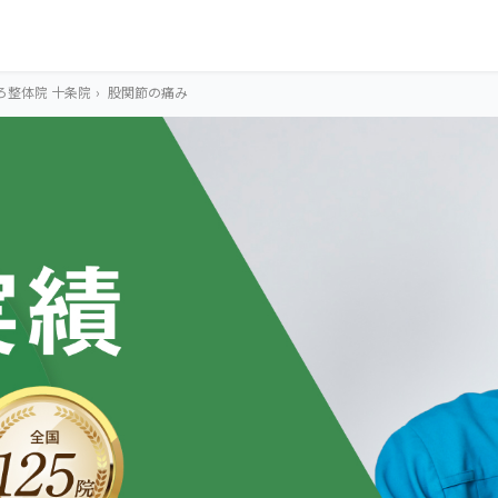
ろ整体院 十条院
›
股関節の痛み
OUR CONCEPT
とらわれないカラ