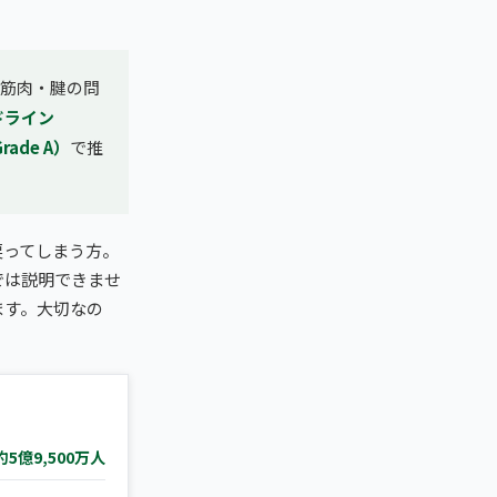
、筋肉・腱の問
ドライン
ade A）
で推
戻ってしまう方。
では説明できませ
ます。大切なの
約5億9,500万人