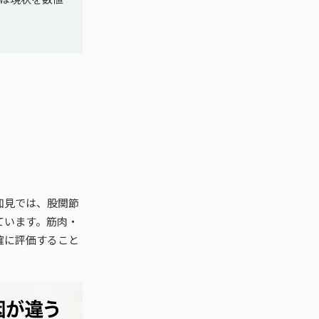
知見では、股関節
ています。筋肉・
確に評価すること