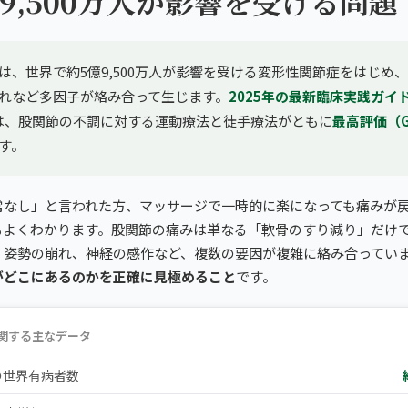
9,500万人が影響を受ける問題
は、世界で約5億9,500万人が影響を受ける変形性関節症をはじめ
れなど多因子が絡み合って生じます。
2025年の最新臨床実践ガイ
は、股関節の不調に対する運動療法と徒手療法がともに
最高評価（Gr
す。
常なし」と言われた方、マッサージで一時的に楽になっても痛みが
もよくわかります。股関節の痛みは単なる「軟骨のすり減り」だけ
、姿勢の崩れ、神経の感作など、複数の要因が複雑に絡み合ってい
がどこにあるのかを正確に見極めること
です。
関する主なデータ
の世界有病者数