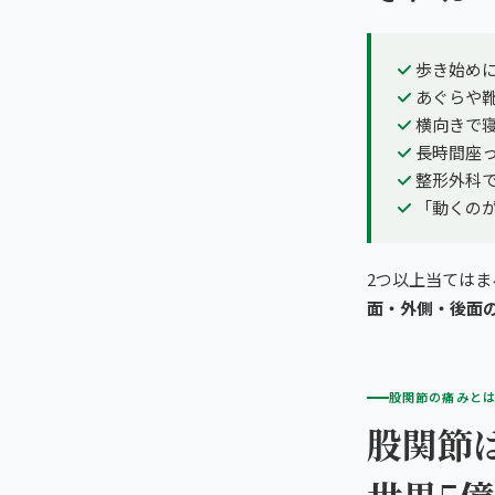
歩き始め
あぐらや
横向きで
長時間座
整形外科
「動くの
2つ以上当ては
面・外側・後面
股関節の痛みと
股関節