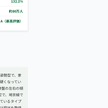
132.2%
約80万人
e A（最高評価）
事姿勢型で、家
硬くなってい
骨盤の左右の傾
型で、埼京線で
ているタイプ
は現状を数値