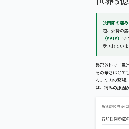
世界5億
股関節の痛み
題、姿勢の崩
（APTA）
で
奨されていま
整形外科で「異
その辛さはとて
ん。筋肉の緊張
は、
痛みの原因
股関節の痛みに
変形性関節症