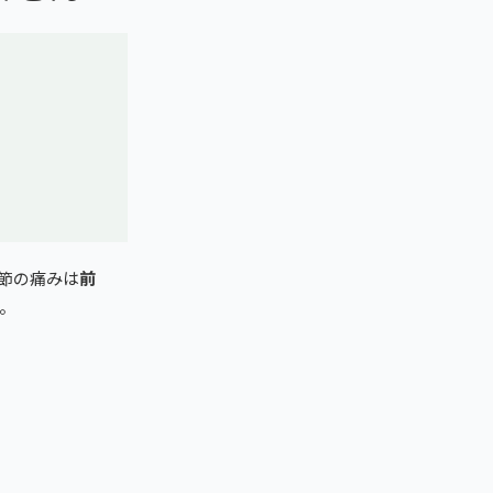
節の痛みは
前
。