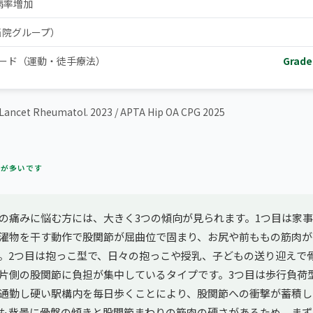
病率増加
当院グループ）
レード（運動・徒手療法）
Grad
ncet Rheumatol. 2023 / APTA Hip OA CPG 2025
方が多いです
の痛みに悩む方には、大きく3つの傾向が見られます。1つ目は家
濯物を干す動作で股関節が屈曲位で固まり、お尻や前ももの筋肉が
。2つ目は抱っこ型で、日々の抱っこや授乳、子どもの送り迎えで
片側の股関節に負担が集中しているタイプです。3つ目は歩行負荷
通勤し硬い駅構内を毎日歩くことにより、股関節への衝撃が蓄積し
も背景に骨盤の傾きと股関節まわりの筋肉の硬さがあるため、まず