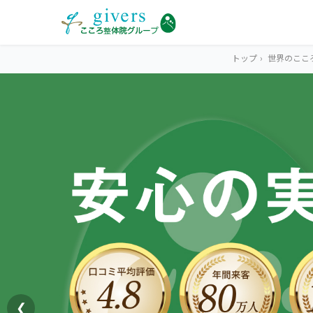
トップ
›
世界のここ
HOME
トップ
SYMPTOMS
症状から探す
腰痛
MENU
メニューから探す
肩こり・首こり
STORE
店舗一覧
頭痛
❮