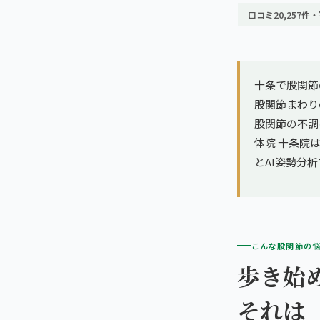
亀戸エリア（2院）
理想の通院期間について
口コミ20,257件・
寝違え
町田エリア（2院）
お客様の声
姿勢矯正
立川エリア（2院）
十条で股関節
お知らせ
疲労回復
股関節まわり
中国
股関節の不調
コラム
ランナー膝
体院 十条院は
広島エリア（4院）
とAI姿勢分
ゴルフ
九州
福岡エリア（9院）
テニス
こんな股関節の
鹿児島エリア（3院）
ヨガ・ピラティス
歩き始
それは
→ エリア一覧（全11エリア）