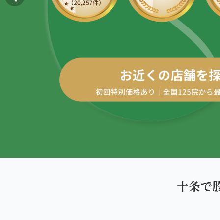
AREA
エリアから探す
四十肩・五十肩
北海道
ABOUT US
私たちについて
膝痛・関節痛
札幌エリア（13院）
こころ整体院グループについて
股関節の痛み
東北
初めての方へ
仙台エリア（4院）
産後の不調・体型の崩れ
ご予約はこちら
giversメソッドGIFT
関東
骨盤の傾き・歪み
池袋エリア（3院）
研究・論文
坐骨神経痛
新宿エリア（3院）
医師・専門家からの推薦
眼精疲労
十条で
高田馬場エリア（2院）
メディア・実績
ぎっくり腰