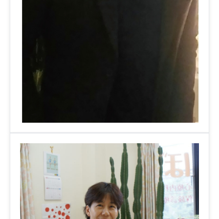
ゴルフ
九州
テニス
福岡エリア（9院）
ヨガ・ピラティス
鹿児島エリア（3院）
→ エリア一覧（全11エリア）