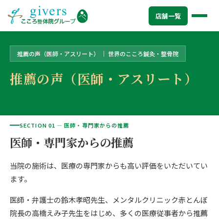
トップ
>
店舗一覧
>
十条院
>
推薦の声（医師・アスリート）
店舗一覧
推薦の声（医師・アスリート） ｜ 世界のこころ鍼灸・整骨院
HOME
トップ
推薦の声（医師・アスリート）
SYMPTOMS
症状から探す
腰痛
MENU
メニューから探す
肩こり・首こり
SECTION 01 — 医師・専門家からの推薦
STORE
店舗一覧
医師・専門家からの推薦
頭痛
AREA
エリアから探す
当院の施術は、医療の専門家からも高い評価をいただいてい
北海道
四十肩・五十肩
ABOUT US
私たちについて
ます。
札幌エリア（13院）
膝痛・関節痛
こころ整体院グループについて
医師・弁護士の鈴木孝昭先生、メンタルクリニック赤とんぼ
東北
股関節の痛み
院長の高橋えみ子先生をはじめ、多くの医療従事者から推薦
初めての方へ