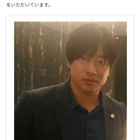
ご予約はこちら
をいただいています。
仙台エリア（4院）
産後の不調・体型の崩れ
giversメソッドGIFT
関東
OUR CONCEPT
骨盤の傾き・歪み
研究・論文
とらわれないカラダを。
池袋エリア（3院）
坐骨神経痛
医師・専門家からの推薦
新宿エリア（3院）
眼精疲労
メディア・実績
高田馬場エリア（2院）
ぎっくり腰
理想の通院期間について
亀戸エリア（2院）
寝違え
お客様の声
町田エリア（2院）
姿勢矯正
お知らせ
立川エリア（2院）
疲労回復
コラム
中国
ランナー膝
広島エリア（4院）