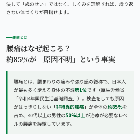
決して「歳のせい」ではなく、しくみを理解すれば、繰り返
さない体づくりが目指せます。
腰痛とは
腰痛はなぜ起こる？
約85%が「原因不明」という事実
腰痛とは、腰まわりの痛みや張り感の総称で、日本人
が最も多く訴える身体の不調
第1位
です（厚生労働省
「令和4年国民生活基礎調査」）。検査をしても原因
がはっきりしない「
非特異的腰痛
」が全体の
約85%
を
占め、40代以上の男性の
50%以上
が治療が必要なレベ
ルの腰痛を経験しています。