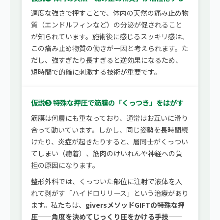
適度な強さで押すことで、体内の天然の痛み止め物
質（エンドルフィンなど）の分泌が促されること
が知られています。施術後に感じるスッキリ感は、
この痛み止め物質の働きが一因と考えられます。た
だし、強すぎたり長すぎると逆効果になるため、
短時間で的確に刺激する技術が重要です。
仮説❸ 特殊な押圧で筋膜の「くっつき」をはがす
筋膜は何層にも重なっており、通常はお互いに滑り
合って動いています。しかし、同じ姿勢を長時間続
けたり、炎症が起きたりすると、層同士がくっつい
てしまい（癒着）、筋肉のけいれんや神経への負
担の原因になります。
整形外科では、くっついた部位に注射で液体を入
れて剥がす「ハイドロリリース」という治療があり
ます。私たちは、
giversメソッドGIFTの特殊な押
圧——角度を決めてじっくり圧をかける手技——