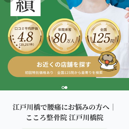
こころ整体院グループについて
東北
股関節の痛み
初めての方へ
ご予約はこちら
仙台エリア（4院）
産後の不調・体型の崩れ
giversメソッドGIFT
関東
OUR CONCEPT
骨盤の傾き・歪み
研究・論文
とらわれないカラダを。
池袋エリア（3院）
坐骨神経痛
医師・専門家からの推薦
新宿エリア（3院）
眼精疲労
メディア・実績
高田馬場エリア（2院）
ぎっくり腰
理想の通院期間について
亀戸エリア（2院）
寝違え
お客様の声
町田エリア（2院）
姿勢矯正
江戸川橋で腰痛にお悩みの方へ｜
お知らせ
立川エリア（2院）
こころ整骨院 江戸川橋院
疲労回復
コラム
中国