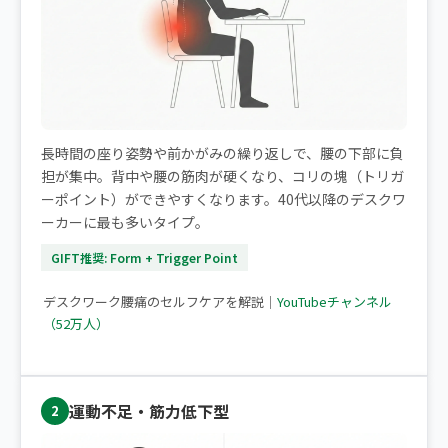
長時間の座り姿勢や前かがみの繰り返しで、腰の下部に負
担が集中。背中や腰の筋肉が硬くなり、コリの塊（トリガ
ーポイント）ができやすくなります。40代以降のデスクワ
ーカーに最も多いタイプ。
GIFT推奨: Form + Trigger Point
▶ デスクワークで腰痛になりやすい方へ
デスクワーク腰痛のセルフケアを解説｜
YouTubeチャンネル
（52万人）
運動不足・筋力低下型
2