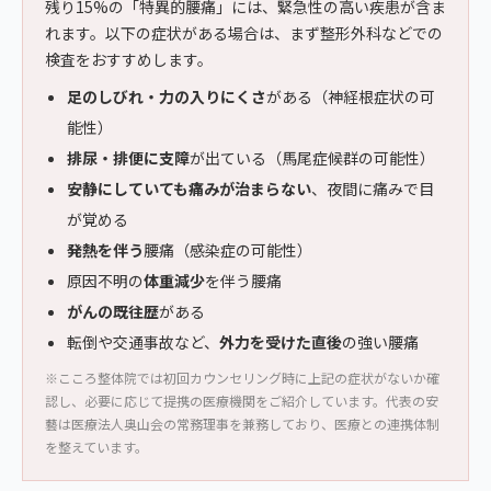
残り15%の「特異的腰痛」には、緊急性の高い疾患が含ま
れます。以下の症状がある場合は、まず整形外科などでの
検査をおすすめします。
足のしびれ・力の入りにくさ
がある（神経根症状の可
能性）
排尿・排便に支障
が出ている（馬尾症候群の可能性）
安静にしていても痛みが治まらない
、夜間に痛みで目
が覚める
発熱を伴う
腰痛（感染症の可能性）
原因不明の
体重減少
を伴う腰痛
がんの既往歴
がある
転倒や交通事故など、
外力を受けた直後
の強い腰痛
※こころ整体院では初回カウンセリング時に上記の症状がないか確
認し、必要に応じて提携の医療機関をご紹介しています。代表の安
藝は医療法人奥山会の常務理事を兼務しており、医療との連携体制
を整えています。