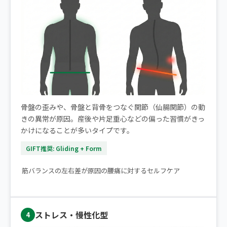
骨盤の歪みや、骨盤と背骨をつなぐ関節（仙腸関節）の動
きの異常が原因。産後や片足重心などの偏った習慣がきっ
かけになることが多いタイプです。
GIFT推奨: Gliding + Form
▶ 片側だけの腰痛｜痛みが楽になるストレッチ2選
筋バランスの左右差が原因の腰痛に対するセルフケア
ストレス・慢性化型
4