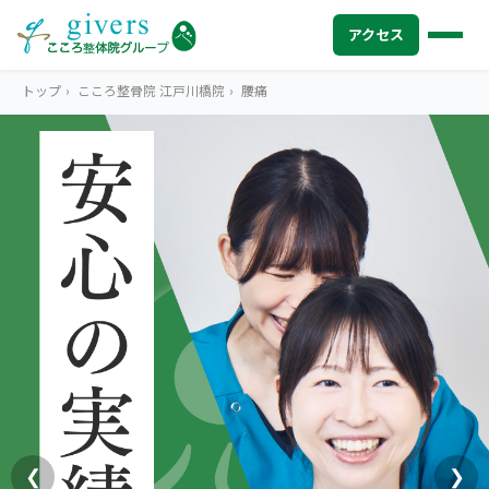
アクセス
トップ
›
こころ整骨院 江戸川橋院
›
腰痛
HOME
トップ
SYMPTOMS
症状から探す
腰痛
MENU
メニューから探す
肩こり・首こり
STORE
店舗一覧
頭痛
AREA
エリアから探す
北海道
四十肩・五十肩
ABOUT US
私たちについて
札幌エリア（13院）
❮
❯
膝痛・関節痛