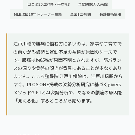
ランナー膝
口コミ20,257件・平均4.8
年間約80万人来院
広島エリア（4院）
MLB球団10年トレーナー在籍
全国125店舗
特許技術使用
ゴルフ
九州
テニス
福岡エリア（9院）
ヨガ・ピラティス
江戸川橋で腰痛に悩む方に多いのは、家事や子育てで
鹿児島エリア（3院）
の前かがみ姿勢と運動不足の蓄積が原因のケースで
す。腰痛は約85%が原因不明とされますが、筋バラン
→ エリア一覧（全11エリア）
スの偏りや骨盤の傾きが背景にあることが少なくあり
ません。こころ整骨院 江戸川橋院は、江戸川橋駅から
すぐ。PLOS ONE掲載の姿勢分析研究に基づくgivers
メソッドGIFTとAI姿勢分析で、あなたの腰痛の原因を
「見える化」するところから始めます。