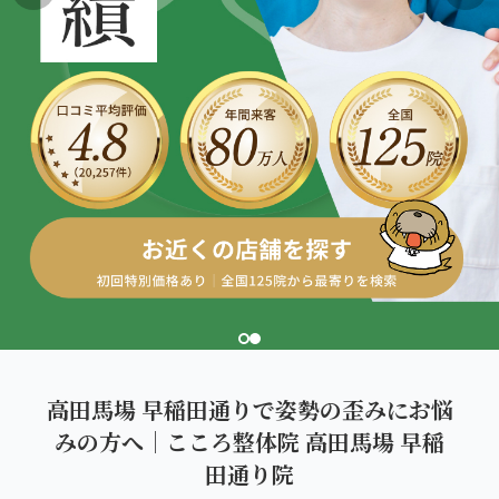
こころ整体院グループについて
東北
股関節の痛み
初めての方へ
ご予約はこちら
仙台エリア（4院）
産後の不調・体型の崩れ
giversメソッドGIFT
関東
OUR CONCEPT
骨盤の傾き・歪み
研究・論文
とらわれないカラダを。
池袋エリア（3院）
坐骨神経痛
医師・専門家からの推薦
新宿エリア（3院）
眼精疲労
メディア・実績
高田馬場エリア（2院）
ぎっくり腰
理想の通院期間について
亀戸エリア（2院）
寝違え
お客様の声
町田エリア（2院）
姿勢矯正
高田馬場 早稲田通りで姿勢の歪みにお悩
お知らせ
立川エリア（2院）
みの方へ｜こころ整体院 高田馬場 早稲
疲労回復
コラム
田通り院
中国