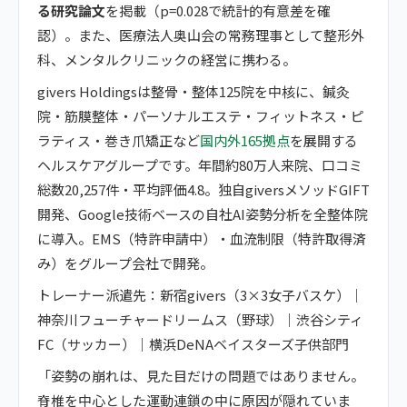
る研究論文
を掲載（p=0.028で統計的有意差を確
認）。また、医療法人奥山会の常務理事として整形外
科、メンタルクリニックの経営に携わる。
givers Holdingsは整骨・整体125院を中核に、鍼灸
院・筋膜整体・パーソナルエステ・フィットネス・ピ
ラティス・巻き爪矯正など
国内外165拠点
を展開する
ヘルスケアグループです。年間約80万人来院、口コミ
総数20,257件・平均評価4.8。独自giversメソッドGIFT
開発、Google技術ベースの自社AI姿勢分析を全整体院
に導入。EMS（特許申請中）・血流制限（特許取得済
み）をグループ会社で開発。
トレーナー派遣先：新宿givers（3×3女子バスケ）｜
神奈川フューチャードリームス（野球）｜渋谷シティ
FC（サッカー）｜横浜DeNAベイスターズ子供部門
「姿勢の崩れは、見た目だけの問題ではありません。
脊椎を中心とした運動連鎖の中に原因が隠れていま