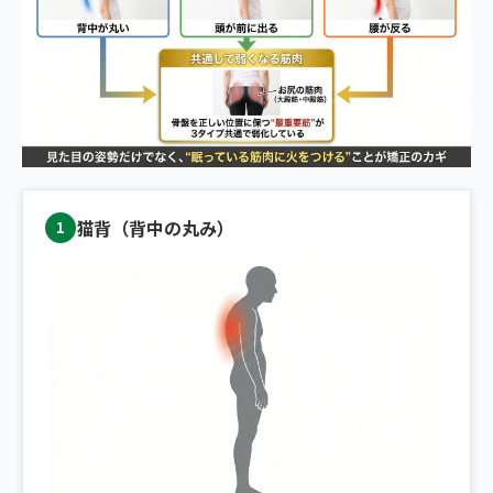
猫背（背中の丸み）
1