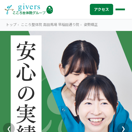
アクセス
トップ
›
こころ整体院 高田馬場 早稲田通り院
›
姿勢矯正
HOME
トップ
SYMPTOMS
症状から探す
腰痛
MENU
メニューから探す
肩こり・首こり
STORE
店舗一覧
頭痛
AREA
エリアから探す
北海道
四十肩・五十肩
ABOUT US
私たちについて
札幌エリア（13院）
❮
❯
膝痛・関節痛