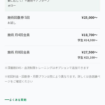
要に応じて）＋施術＋アフターフ
ォロー
施術回数券 5回
¥25,000〜
お試し
施術 月4回会員
¥18,700〜
学生 ¥14,300〜
施術 月8回会員
¥27,500〜
学生 ¥23,100〜
※深層筋EMS・血流制限トレーニングはオプションで追加できます
※初回料金・回数券・月額プランは院により異なります。詳しくは各店舗ペ
ージをご確認ください
よくある質問