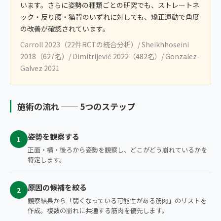
います。さらに姿勢の種類ごとの研究でも、ストレートネ
ック・反り腰・猫背のいずれに対しても、矯正運動で角度
の改善が確認されています。
Carroll 2023（22件RCTの統合分析）/ Sheikhhoseini
2018（627名）/ Dimitrijević 2022（482名）/ Gonzalez-
Galvez 2021
施術の流れ ── 5つのステップ
姿勢を観察する
1
正面・横・後ろから姿勢を観察し、どこがどう崩れているかを
特定します。
原因の候補を絞る
2
観察結果から「弱くなっている可能性がある筋肉」のリストを
作成。複数の崩れに共通する筋肉を優先します。