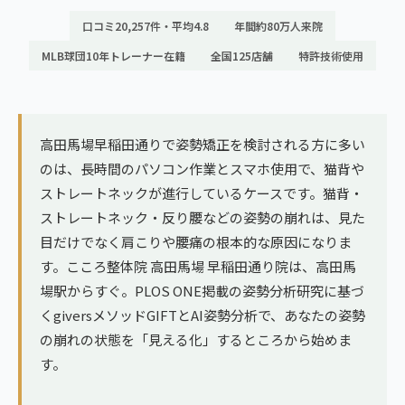
ランナー膝
広島エリア（4院）
口コミ20,257件・平均4.8
年間約80万人来院
ゴルフ
MLB球団10年トレーナー在籍
全国125店舗
特許技術使用
九州
テニス
福岡エリア（9院）
ヨガ・ピラティス
鹿児島エリア（3院）
高田馬場早稲田通りで姿勢矯正を検討される方に多い
のは、長時間のパソコン作業とスマホ使用で、猫背や
ストレートネックが進行しているケースです。猫背・
→ エリア一覧（全11エリア）
ストレートネック・反り腰などの姿勢の崩れは、見た
目だけでなく肩こりや腰痛の根本的な原因になりま
す。こころ整体院 高田馬場 早稲田通り院は、高田馬
場駅からすぐ。PLOS ONE掲載の姿勢分析研究に基づ
くgiversメソッドGIFTとAI姿勢分析で、あなたの姿勢
の崩れの状態を「見える化」するところから始めま
す。