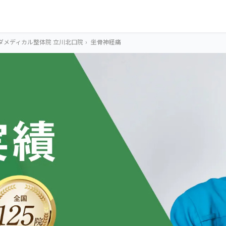
ダメディカル整体院 立川北口院
›
坐骨神経痛
OUR CONCEPT
とらわれないカラ