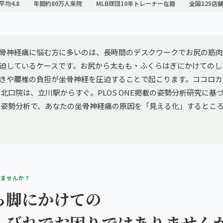
平均4.8
年間約80万人来院
MLB球団10年トレーナー在籍
全国125店
骨神経痛に悩む方に多いのは、長時間のデスクワークでお尻の筋肉
迫しているケースです。お尻から太もも・ふくらはぎにかけてのし
きや腰椎の負担が坐骨神経を圧迫することで起こります。ココロカ
北口院は、立川駅からすぐ。PLOS ONE掲載の姿勢分析研究に基づくg
とAI姿勢分析で、あなたの坐骨神経痛の原因を「見える化」するとこ
りませんか？
ら脚にかけての
しびれでお困りではありません