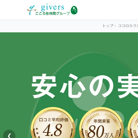
トップ
›
ココロカラ
HOME
トップ
SYMPTOMS
症状から探す
腰痛
MENU
メニューから探す
肩こり・首こり
STORE
店舗一覧
頭痛
❮