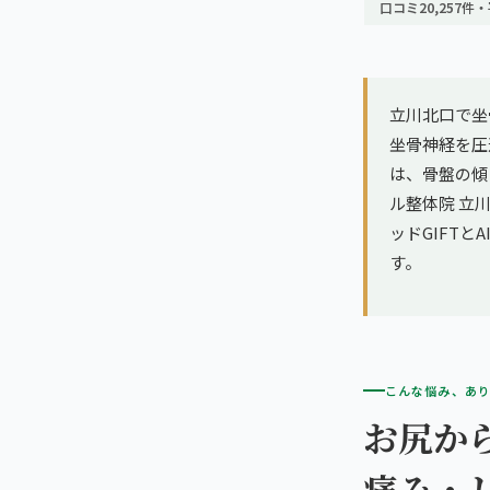
亀戸エリア（2院）
口コミ20,257件・
理想の通院期間について
寝違え
町田エリア（2院）
お客様の声
姿勢矯正
立川北口で坐
立川エリア（2院）
お知らせ
坐骨神経を圧
疲労回復
は、骨盤の傾
中国
コラム
ル整体院 立川
ランナー膝
広島エリア（4院）
ッドGIFT
す。
ゴルフ
九州
福岡エリア（9院）
テニス
こんな悩み、あ
鹿児島エリア（3院）
ヨガ・ピラティス
お尻か
→ エリア一覧（全11エリア）
痛み・