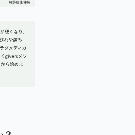
舗
特許技術使用
が硬くなり、
びれや痛み
ラダメディカ
iversメソ
ろから始めま
か？