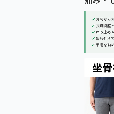
お尻から
長時間座
痛み止め
整形外科
手術を勧