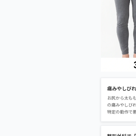
痛みやしび
お尻から太も
の痛みやしび
特定の動作で
整形外科で