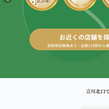
AREA
エリアから探す
四十肩・五十肩
北海道
ABOUT US
私たちについて
膝痛・関節痛
札幌エリア（13院）
こころ整体院グループについて
股関節の痛み
東北
初めての方へ
仙台エリア（4院）
産後の不調・体型の崩れ
ご予約はこちら
giversメソッドGIFT
関東
骨盤の傾き・歪み
池袋エリア（3院）
研究・論文
坐骨神経痛
新宿エリア（3院）
医師・専門家からの推薦
眼精疲労
立川北口
高田馬場エリア（2院）
メディア・実績
ぎっくり腰