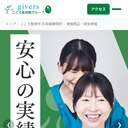
アクセス
トップ
›
こころ整骨院 松坂屋静岡院
›
骨盤矯正・産後骨盤
HOME
トップ
SYMPTOMS
症状から探す
腰痛
MENU
メニューから探す
肩こり・首こり
STORE
店舗一覧
頭痛
AREA
エリアから探す
北海道
四十肩・五十肩
ABOUT US
私たちについて
札幌エリア（13院）
❮
❯
膝痛・関節痛