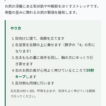
お尻の深層にある梨状筋や中殿筋をほぐすストレッチです。
骨盤の歪みに関わるお尻の緊張を緩和します。
やり方
仰向けに寝て、両膝を立てます
右足首を左膝の上に乗せます（数字の「4」の形に
なります）
左太ももの裏に両手を回し、胸の方にゆっくり引
き寄せます
右のお尻の奥が心地よく伸びているところで
30秒
キープ
します
反対側も同様に行います
左右各30秒×2回。呼吸を止めず、気持ちよく伸びている範囲
で行ってください。