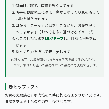
仰向けに寝て、両膝を軽く立てます
両手をお腹の上に添え、鼻からゆっくり息を吸って
お腹を膨らませます
口から「フーッ」と息を吐きながら、お腹を薄く
へこませます（おへそを床に近づけるイメージ）
へこませた状態を
10秒キープ
し、自然に呼吸を続
けます
ゆっくり力を抜いて元に戻します
10秒×10回。お腹が薄くなったまま呼吸を続けるのがポイン
トです。慣れたら座った姿勢や立った姿勢でも実践できます。
❷ ヒップリフト
お尻の大殿筋と骨盤底筋を同時に鍛えるエクササイズです。
骨盤を支える土台の筋力を回復させます。