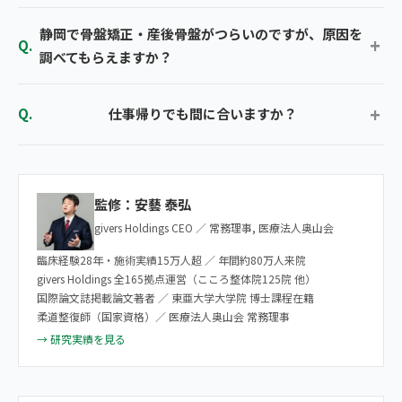
静岡で骨盤矯正・産後骨盤がつらいのですが、原因を
調べてもらえますか？
仕事帰りでも間に合いますか？
監修：安藝 泰弘
givers Holdings CEO ／ 常務理事, 医療法人奥山会
臨床経験28年・施術実績15万人超 ／ 年間約80万人来院
givers Holdings 全165拠点運営（こころ整体院125院 他）
国際論文誌掲載論文著者 ／ 東亜大学大学院 博士課程在籍
柔道整復師（国家資格）／ 医療法人奥山会 常務理事
→ 研究実績を見る