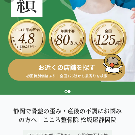
こころ整体院グループについて
東北
股関節の痛み
初めての方へ
ご予約はこちら
仙台エリア（4院）
産後の不調・体型の崩れ
giversメソッドGIFT
関東
OUR CONCEPT
骨盤の傾き・歪み
研究・論文
とらわれないカラダを。
池袋エリア（3院）
坐骨神経痛
医師・専門家からの推薦
新宿エリア（3院）
眼精疲労
メディア・実績
高田馬場エリア（2院）
ぎっくり腰
理想の通院期間について
亀戸エリア（2院）
寝違え
お客様の声
町田エリア（2院）
姿勢矯正
静岡で骨盤の歪み・産後の不調にお悩み
お知らせ
立川エリア（2院）
の方へ｜こころ整骨院 松坂屋静岡院
疲労回復
コラム
中国
口コミ20,257件・平均4.8
年間約80万人来院