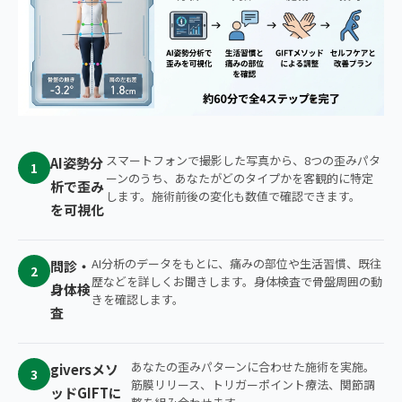
スマートフォンで撮影した写真から、8つの歪みパタ
AI姿勢分
1
ーンのうち、あなたがどのタイプかを客観的に特定
析で歪み
します。施術前後の変化も数値で確認できます。
を可視化
AI分析のデータをもとに、痛みの部位や生活習慣、既往
問診・
2
歴などを詳しくお聞きします。身体検査で骨盤周囲の動
身体検
きを確認します。
査
あなたの歪みパターンに合わせた施術を実施。
giversメソ
3
筋膜リリース、トリガーポイント療法、関節調
ッドGIFTに