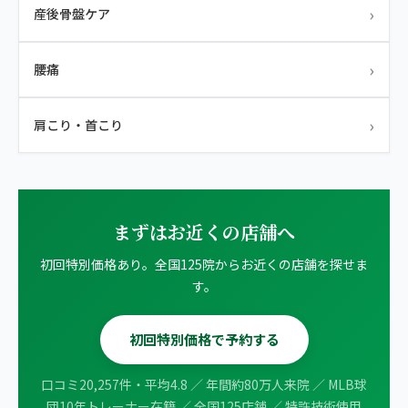
›
産後骨盤ケア
›
腰痛
›
肩こり・首こり
まずはお近くの店舗へ
初回特別価格あり。全国125院からお近くの店舗を探せま
す。
初回特別価格で予約する
口コミ20,257件・平均4.8 ／ 年間約80万人来院 ／ MLB球
団10年トレーナー在籍 ／ 全国125店舗 ／ 特許技術使用