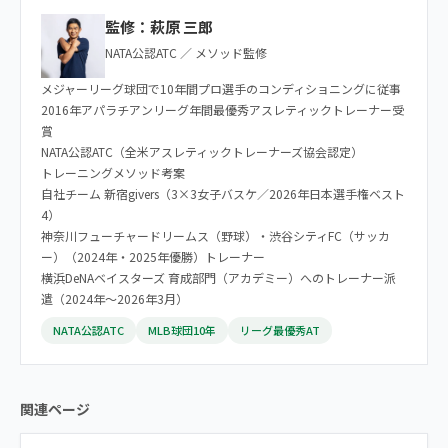
監修：萩原 三郎
NATA公認ATC ／ メソッド監修
メジャーリーグ球団で10年間プロ選手のコンディショニングに従事
2016年アパラチアンリーグ年間最優秀アスレティックトレーナー受
賞
NATA公認ATC（全米アスレティックトレーナーズ協会認定）
トレーニングメソッド考案
自社チーム 新宿givers（3×3女子バスケ／2026年日本選手権ベスト
4）
神奈川フューチャードリームス（野球）・渋谷シティFC（サッカ
ー）（2024年・2025年優勝）トレーナー
横浜DeNAベイスターズ 育成部門（アカデミー）へのトレーナー派
遣（2024年〜2026年3月）
NATA公認ATC
MLB球団10年
リーグ最優秀AT
関連ページ