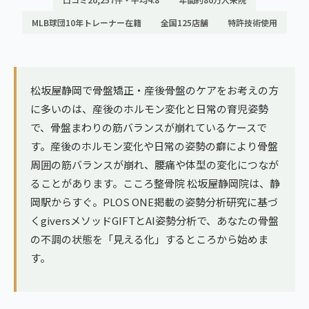
ランナー膝
広島エリア（4院）
MLB球団10年トレーナー在籍
全国125店舗
特許技術使用
ゴルフ
九州
テニス
福岡エリア（9院）
松坂屋静岡で骨盤矯正・産後骨盤のケアをお考えの方
ヨガ・ピラティス
に多いのは、産後のホルモン変化と日常の育児姿勢
鹿児島エリア（3院）
で、骨盤まわりの筋バランスが崩れているケースで
す。産後のホルモン変化や日常の姿勢の癖により骨盤
→ エリア一覧（全11エリア）
周囲の筋バランスが崩れ、腰痛や体型の変化につなが
ることがあります。こころ整骨院 松坂屋静岡院は、静
岡駅からすぐ。PLOS ONE掲載の姿勢分析研究に基づ
くgiversメソッドGIFTとAI姿勢分析で、あなたの骨盤
の不調の状態を「見える化」するところから始めま
す。