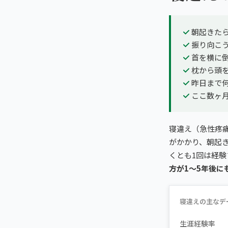
朝起きた
振り向こ
首を横に
枕から頭
昨日まで
ここ数ヶ
寝違え（急性疼
がかかり、朝起
くとも1回は経験
方が1〜5年後に
寝違えの主なデ
生涯経験率