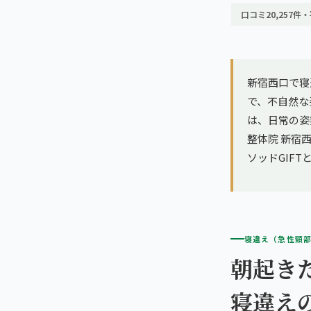
亀戸エリア（2院）
理想の通院期間について
口コミ20,257件・
寝違え
町田エリア（2院）
お客様の声
姿勢矯正
立川エリア（2院）
新宿西口で寝
お知らせ
疲労回復
で、不自然な
中国
は、日常の姿
コラム
ランナー膝
整体院 新宿西
広島エリア（4院）
ソッドGIF
ゴルフ
九州
福岡エリア（9院）
テニス
寝違え（急性頸
鹿児島エリア（3院）
ヨガ・ピラティス
朝起き
寝違え
→ エリア一覧（全11エリア）