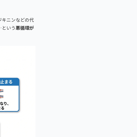
ジキニンなどの代
…という
悪循環が