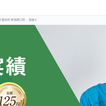
ろ整体院 新宿西口院
›
寝違え
OUR CONCEPT
とらわれないカラ