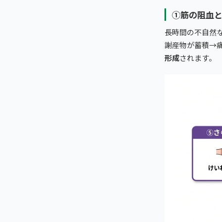
①筋の阻血
長時間の不自然
謝産物が蓄積→
形成
されます。