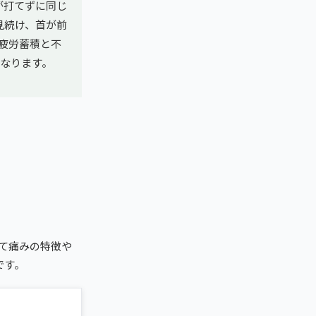
が打てずに同じ
見続け、首が前
疲労蓄積と不
なります。
て痛みの特徴や
です。