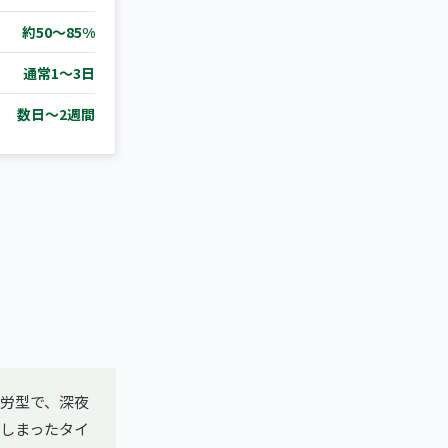
約50〜85%
通常1〜3日
数日〜2週間
疲労型で、深夜
しまったタイ