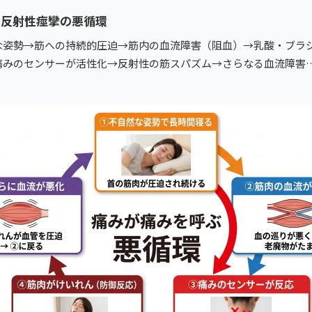
と反射性痙攣の悪循環
な姿勢→筋への持続的圧迫→筋内の血流障害（阻血）→乳酸・ブラ
痛みのセンサーが活性化→反射性の筋スパズム→さらなる血流障害