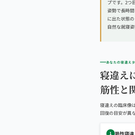
プです。2つ
姿勢で長時間
に出た状態の
自然な就寝姿
あなたの寝違え
寝違え
筋性と
寝違えの臨床像
回復の目安が異
筋性寝違
1