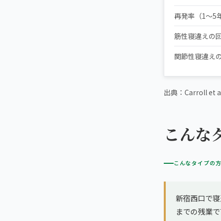
再発率（1〜5
筋性寝違えの
関節性寝違え
出典：Carroll et a
こんな
こんなタイプの
新宿西口で寝
までの残業で