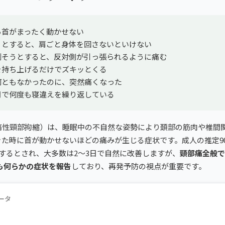
ら首がまったく動かせない
うとすると、肩ごと身体を回さないといけない
倒そうとすると、反対側が引っ張られるように痛む
を持ち上げるだけでズキッとくる
何ともなかったのに、突然痛くなった
月で何度も寝違えを繰り返している
痛性頸部拘縮）は、睡眠中の不自然な姿勢により頚部の筋肉や椎間
きた時に首が動かせないほどの痛みが生じる症状です。成人の推定9
するとされ、大多数は2〜3日で自然に改善しますが、
頸部痛全般で
も何らかの症状を報告
しており、再発予防の視点が重要です。
ータ