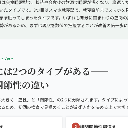
目は会食睡眠型で、接待や会食後の飲酒で睡眠が浅くなり、寝返り
いたタイプです。3つ目はスマホ就寝型で、就寝直前までスマホを
まま眠ってしまったタイプです。いずれも背景に首まわりの筋肉の
勢があるため、まずは現状を数値で把握することが改善の第一歩に
タイプは？
には2つのタイプがある——
関節性の違い
は大きく「筋性」と「関節性」の2つに分類されます。タイプによっ
なるため、初回の検査で見極めることが施術方針を決める上で大切
え
椎間関節性寝違え
2