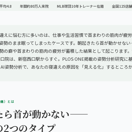
平均4.8
年間約80万人来院
MLB球団10年トレーナー在籍
全国125店
違えに悩む方に多いのは、仕事や生活習慣で首まわりの筋肉が疲労
姿勢のまま眠ってしまったケースです。朝起きたら首が動かせない
勢の癖や首まわりの筋肉の疲労が蓄積した結果として起こります。
口院は、新宿西口駅からすぐ。PLOS ONE掲載の姿勢分析研究に基づく
TとAI姿勢分析で、あなたの寝違えの原因を「見える化」するところ
部痛）とは
たら首が動かない——
の2つのタイプ