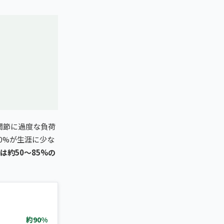
関節に過度な負荷
0%が生涯に少な
は約50〜85%の
約90%