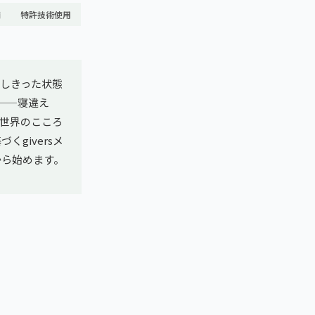
舗
特許技術使用
しきった状態
——寝違え
世界のこころ
giversメ
から始めます。