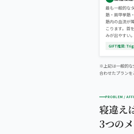
最も一般的な
筋・肩甲挙筋
筋内の血流が
こります。首
みが出やすい
GIFT推奨: Trigg
※上記は一般的な
合わせたプランを
PROBLEM / AFF
寝違え
3つの