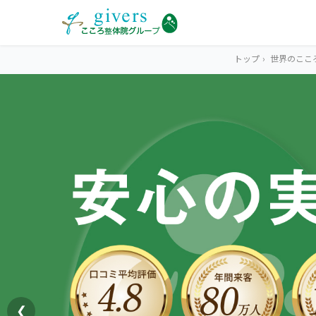
トップ
›
世界のここ
HOME
トップ
SYMPTOMS
症状から探す
腰痛
MENU
メニューから探す
肩こり・首こり
STORE
店舗一覧
頭痛
❮