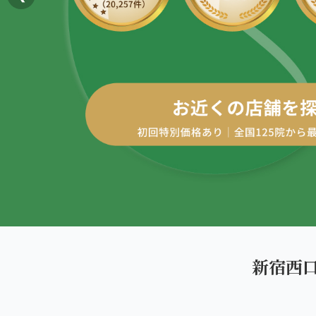
AREA
エリアから探す
四十肩・五十肩
北海道
ABOUT US
私たちについて
膝痛・関節痛
札幌エリア（13院）
こころ整体院グループについて
股関節の痛み
東北
初めての方へ
仙台エリア（4院）
産後の不調・体型の崩れ
ご予約はこちら
giversメソッドGIFT
関東
骨盤の傾き・歪み
池袋エリア（3院）
研究・論文
坐骨神経痛
新宿エリア（3院）
医師・専門家からの推薦
眼精疲労
新宿西
高田馬場エリア（2院）
メディア・実績
ぎっくり腰