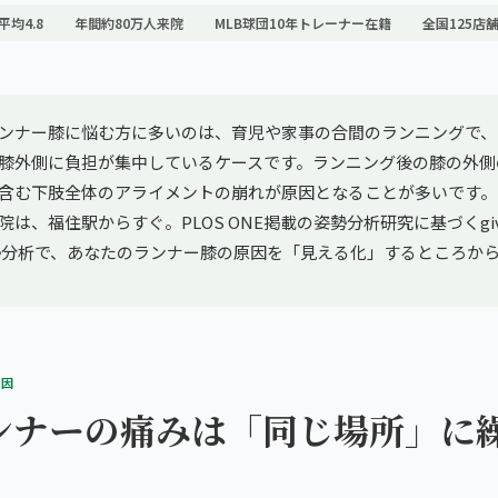
平均4.8
年間約80万人来院
MLB球団10年トレーナー在籍
全国125店
ンナー膝に悩む方に多いのは、育児や家事の合間のランニングで、
膝外側に負担が集中しているケースです。ランニング後の膝の外側
含む下肢全体のアライメントの崩れが原因となることが多いです。
は、福住駅からすぐ。PLOS ONE掲載の姿勢分析研究に基づくgiv
I姿勢分析で、あなたのランナー膝の原因を「見える化」するところか
原因
ンナーの痛みは「同じ場所」に