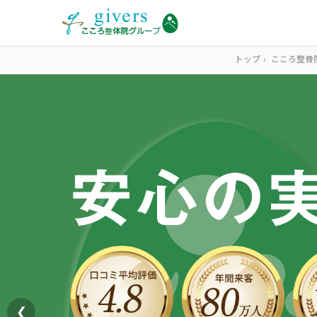
トップ
›
こころ整骨
HOME
トップ
SYMPTOMS
症状から探す
腰痛
MENU
メニューから探す
肩こり・首こり
STORE
店舗一覧
頭痛
❮