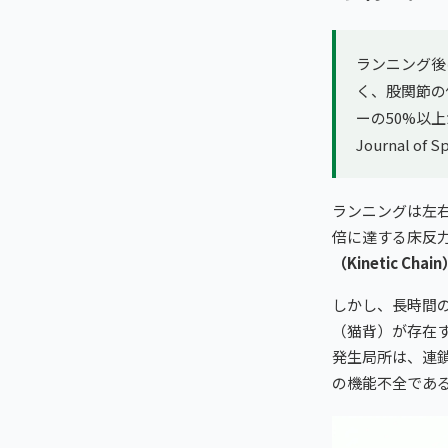
ランニング後
く、股関節の
ーの50%以上が
Journal 
ランニングは左
倍に達する床反
（Kinetic Chai
しかし、長時間
（猫背）が存在
発生局所は、連
の機能不全であ