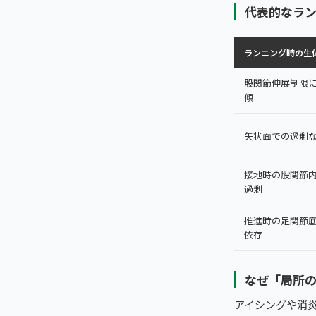
代表的なラ
ランニング時の生
股関節伸展制限
傾
矢状面での過剰
接地時の股関節
過剰
推進時の足関節
依存
なぜ「局所
アイシングや消