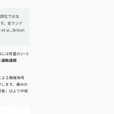
部位ではな
す。全ランナ
, British
。
には体重の2〜3
う
運動連鎖
による胸椎後弯
中します。痛みの
害者」はより中枢