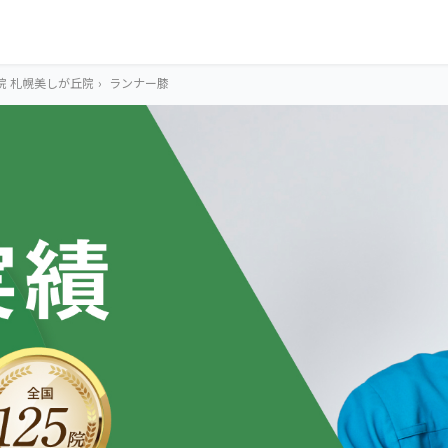
院 札幌美しが丘院
›
ランナー膝
OUR CONCEPT
とらわれないカラ