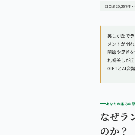
亀戸エリア（2院）
理想の通院期間について
口コミ20,257件・
寝違え
町田エリア（2院）
お客様の声
姿勢矯正
立川エリア（2院）
美しが丘でラ
お知らせ
疲労回復
メントが崩れ
中国
関節や足首を
コラム
ランナー膝
札幌美しが丘院
広島エリア（4院）
GIFTとA
ゴルフ
九州
福岡エリア（9院）
テニス
あなたの痛みの
鹿児島エリア（3院）
ヨガ・ピラティス
なぜラ
のか？
→ エリア一覧（全11エリア）