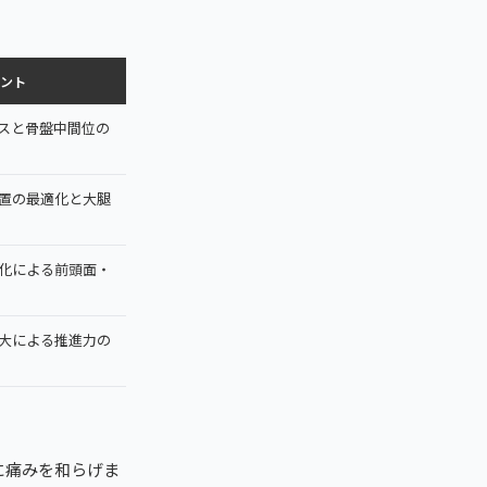
ント
スと骨盤中間位の
置の最適化と大腿
化による前頭面・
大による推進力の
に痛みを和らげま