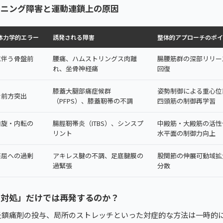
ンニング障害と運動連鎖上の原因
体力学的エラー
誘発される障害
整体的アプローチのポイ
に伴う骨盤前
腰痛、ハムストリングス肉離
腸腰筋群の深部リリー
れ、坐骨神経痛
回復
膝蓋大腿部痛症候群
姿勢制御による重心位
な前方突出
（PFPS）、膝蓋靭帯の不調
四頭筋の制御再学習
内旋・内転の
腸脛靭帯炎（ITBS）、シンスプ
中殿筋・大殿筋の活性
リント
水平面の制御力向上
底屈への過剰
アキレス腱の不調、足底腱膜の
股関節の伸展可動域拡
過緊張
分散
の対処」だけでは再発するのか？
炎鎮痛剤の投与、局所のストレッチといった対症的な方法は一時的