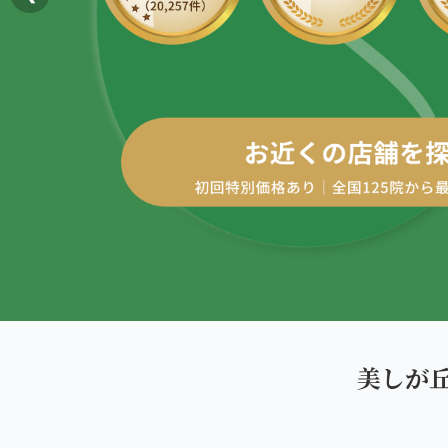
AREA
エリアから探す
四十肩・五十肩
北海道
ABOUT US
私たちについて
膝痛・関節痛
札幌エリア（13院）
こころ整体院グループについて
股関節の痛み
東北
初めての方へ
仙台エリア（4院）
産後の不調・体型の崩れ
ご予約はこちら
giversメソッドGIFT
関東
骨盤の傾き・歪み
池袋エリア（3院）
研究・論文
坐骨神経痛
新宿エリア（3院）
医師・専門家からの推薦
眼精疲労
美しが
高田馬場エリア（2院）
メディア・実績
ぎっくり腰