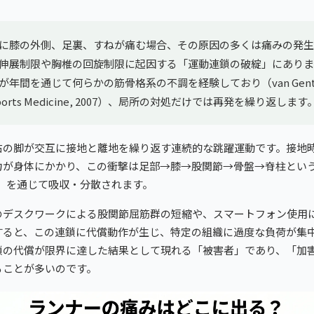
に膝の外側、足裏、すねが痛む場合、その原因の多くは痛みの発生
伸展制限や胸椎の回旋制限に起因する「運動連鎖の破綻」にありま
年間を通じて何らかの筋骨格系の不調を経験しており（van Gent et al.
of Sports Medicine, 2007）、局所の対処だけでは再発を繰り返します
右の脚が交互に接地と離地を繰り返す連続的な跳躍運動です。接地時
力が身体にかかり、この衝撃は足部→膝→股関節→骨盤→脊柱とい
n）
を通じて吸収・分散されます。
のデスクワークによる股関節屈筋群の短縮や、スマートフォン使用
すると、この連鎖に代償動作が生じ、特定の組織に過度な負荷が集
鎖の代償が限界に達した結果として現れる「被害者」であり、「加
ることが多いのです。