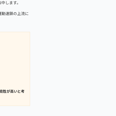
集中します。
運動連鎖の上流に
。
能性が高いと考