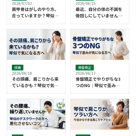
2026/07/02
2026/06/25
肩甲骨はがしのやり方、
最近、自分の体の不調を
合っていますか？琴似で
後回しにしていませんか
肩まわりが気になる方へ
｜西区・琴似で整体を考
｜こころ整骨院 琴似院
えはじめた方へ｜こころ
整骨院 琴似院
頭痛
骨盤矯正
2026/06/18
2026/06/17
その頭痛、肩こりから来
骨盤矯正でやりがちな3
ているかも？琴似で気に
つのNG｜琴似で歪みが
なる方へ｜こころ整骨院
気になる方へ｜こころ整
琴似院
骨院 琴似院