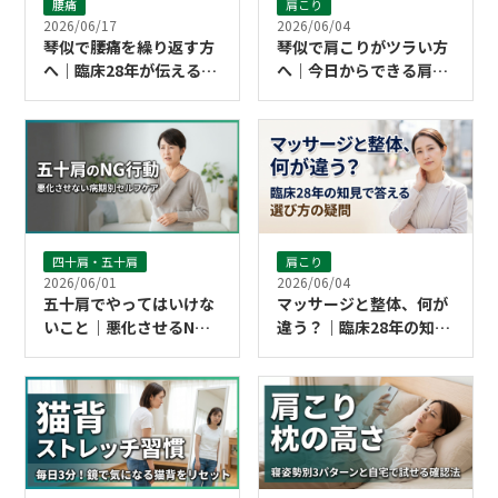
腰痛
肩こり
2026/06/17
2026/06/04
琴似で腰痛を繰り返す方
琴似で肩こりがツラい方
へ｜臨床28年が伝える悪
へ｜今日からできる肩こ
化させないコツ｜こころ
りケア3つ｜こころ整骨
整骨院 琴似院
院 琴似院
四十肩・五十肩
肩こり
2026/06/01
2026/06/04
五十肩でやってはいけな
マッサージと整体、何が
いこと｜悪化させるNG
違う？｜臨床28年の知見
行動と今日からのセルフ
で琴似の方に答える素朴
ケア
な疑問｜こころ整骨院 琴
似院