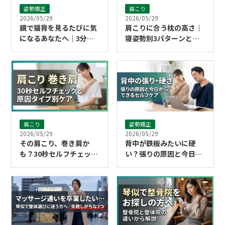
姿勢矯正
肩こり
2026/05/29
2026/05/29
鏡で猫背を見るたびに気
肩こりに合う枕の高さ｜
になるあなたへ｜3分で
寝姿勢別3パターンと自
できるストレッチ習慣
宅で試せる確認法
肩こり
姿勢矯正
2026/05/29
2026/05/29
その肩こり、巻き肩か
背中が鉄板みたいに硬
も？30秒セルフチェック
い？張りの原因と今日か
と原因タイプ別ケア
らできるセルフケア