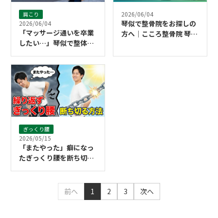
2026/06/04
肩こり
琴似で整骨院をお探しの
2026/06/04
「マッサージ通いを卒業
方へ｜こころ整骨院 琴似
したい…」琴似で整体選
院
びに迷う方へ｜失敗しが
ちな3つ｜こころ整骨院
琴似院
ぎっくり腰
2026/05/15
「またやった」癖になっ
たぎっくり腰を断ち切る
ために必要なこと
前へ
1
2
3
次へ