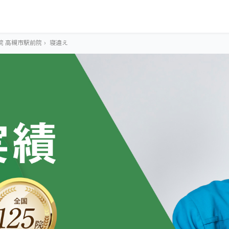
院 高槻市駅前院
›
寝違え
OUR CONCEPT
とらわれないカラ