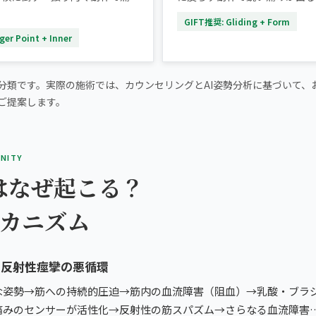
。
GIFT推奨: Gliding + Form
er Point + Inner
分類です。実際の施術では、カウンセリングとAI姿勢分析に基づいて、
ご提案します。
INITY
はなぜ起こる？
メカニズム
と反射性痙攣の悪循環
な姿勢→筋への持続的圧迫→筋内の血流障害（阻血）→乳酸・ブラ
痛みのセンサーが活性化→反射性の筋スパズム→さらなる血流障害