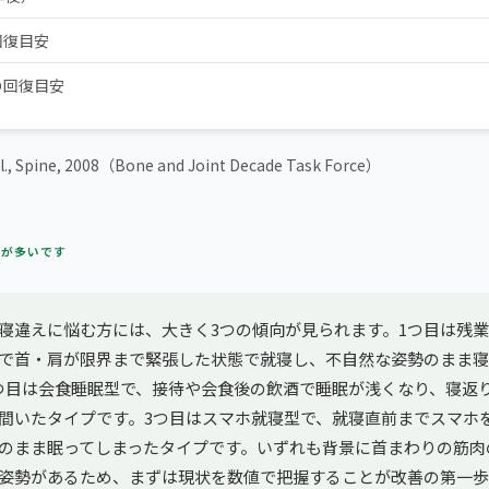
回復目安
の回復目安
l., Spine, 2008（Bone and Joint Decade Task Force）
方が多いです
寝違えに悩む方には、大きく3つの傾向が見られます。1つ目は残
で首・肩が限界まで緊張した状態で就寝し、不自然な姿勢のまま寝
つ目は会食睡眠型で、接待や会食後の飲酒で睡眠が浅くなり、寝返
間いたタイプです。3つ目はスマホ就寝型で、就寝直前までスマホ
のまま眠ってしまったタイプです。いずれも背景に首まわりの筋肉
姿勢があるため、まずは現状を数値で把握することが改善の第一歩