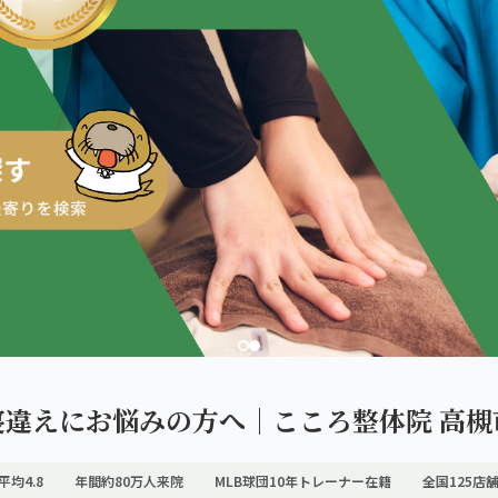
ダを。
寝違えにお悩みの方へ｜こころ整体院 高槻
平均4.8
年間約80万人来院
MLB球団10年トレーナー在籍
全国125店