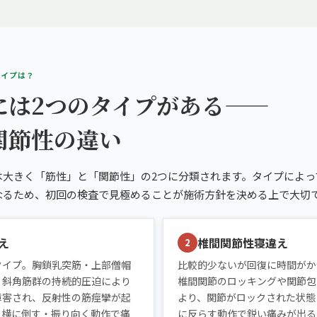
タイプは？
には2つのタイプがある——
関節性の違い
は大きく「筋性」と「関節性」の2つに分類されます。タイプによっ
なるため、初回の検査で見極めることが施術方針を決める上で大切
え
椎間関節性寝違え
2
タイプ。胸鎖乳突筋・上部僧帽
比較的少ないが回復に時間がか
・斜角筋群の持続的圧迫により
椎間関節のロッキングや関節包
障害され、反射性の筋痙攣が起
より、関節がロックされた状態
を横に倒す・振り向く動作で痛
に反らす動作で鋭い痛みが出る