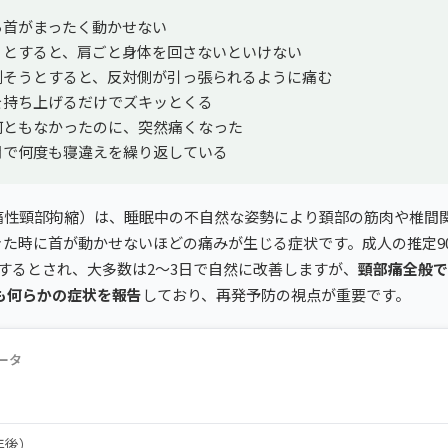
ら首がまったく動かせない
うとすると、肩ごと身体を回さないといけない
倒そうとすると、反対側が引っ張られるように痛む
を持ち上げるだけでズキッとくる
何ともなかったのに、突然痛くなった
月で何度も寝違えを繰り返している
痛性頸部拘縮）は、睡眠中の不自然な姿勢により頚部の筋肉や椎間
きた時に首が動かせないほどの痛みが生じる症状です。成人の推定9
するとされ、大多数は2〜3日で自然に改善しますが、
頸部痛全般で
も何らかの症状を報告
しており、再発予防の視点が重要です。
ータ
年後）