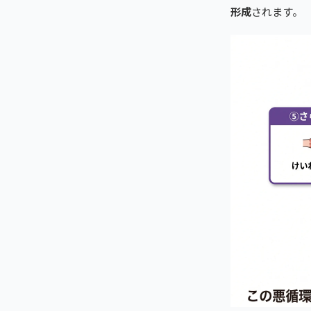
形成
されます。