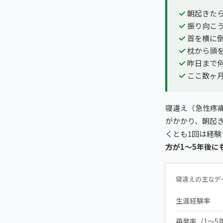
朝起きた
振り向こ
首を横に
枕から頭
昨日まで
ここ数ヶ
寝違え（急性疼
がかかり、朝起
くとも1回は経験
方が1〜5年後に
寝違えの主なデ
生涯経験率
再発率（1〜5