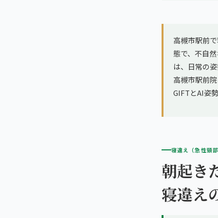
亀戸エリア（2院）
理想の通院期間について
寝違え
町田エリア（2院）
お客様の声
高槻市駅前で
姿勢矯正
態で、不自然
立川エリア（2院）
お知らせ
は、日常の姿
疲労回復
高槻市駅前院は
中国
コラム
GIFTとA
ランナー膝
広島エリア（4院）
ゴルフ
九州
福岡エリア（9院）
テニス
寝違え（急性頸
朝起き
鹿児島エリア（3院）
ヨガ・ピラティス
寝違え
→ エリア一覧（全11エリア）