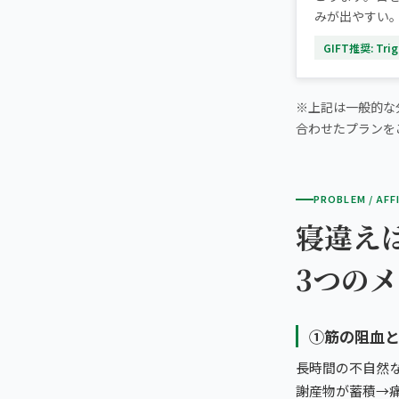
みが出やすい
GIFT推奨: Trigg
※上記は一般的な
合わせたプランを
PROBLEM / AFF
寝違え
3つの
①筋の阻血
長時間の不自然
謝産物が蓄積→