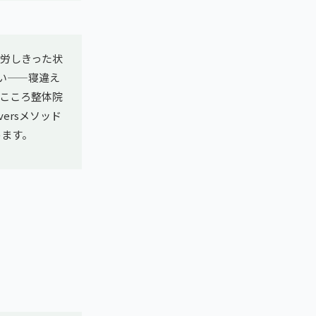
労しきった状
い——寝違え
こころ整体院
ersメソッド
めます。