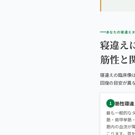
あなたの寝違え
寝違え
筋性と
寝違えの臨床像
回復の目安が異
筋性寝違
1
最も一般的な
筋・肩甲挙筋
筋内の血流が
こります。首