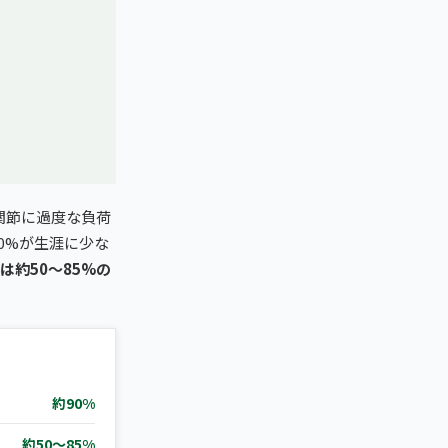
関節に過度な負荷
0%が生涯に少な
は約50〜85%の
約90%
約50〜85%