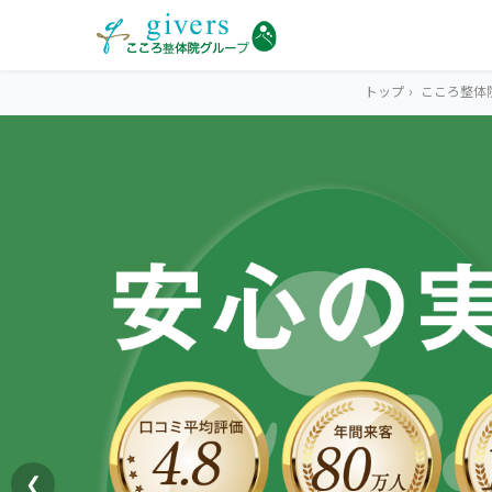
トップ
›
こころ整体
HOME
トップ
SYMPTOMS
症状から探す
腰痛
MENU
メニューから探す
肩こり・首こり
STORE
店舗一覧
頭痛
❮