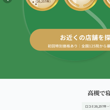
AREA
エリアから探す
四十肩・五十肩
北海道
ABOUT US
私たちについて
膝痛・関節痛
札幌エリア（13院）
こころ整体院グループについて
股関節の痛み
東北
初めての方へ
仙台エリア（4院）
産後の不調・体型の崩れ
ご予約はこちら
giversメソッドGIFT
関東
骨盤の傾き・歪み
池袋エリア（3院）
研究・論文
坐骨神経痛
新宿エリア（3院）
医師・専門家からの推薦
眼精疲労
高槻で
高田馬場エリア（2院）
メディア・実績
ぎっくり腰
口コミ20,257件・