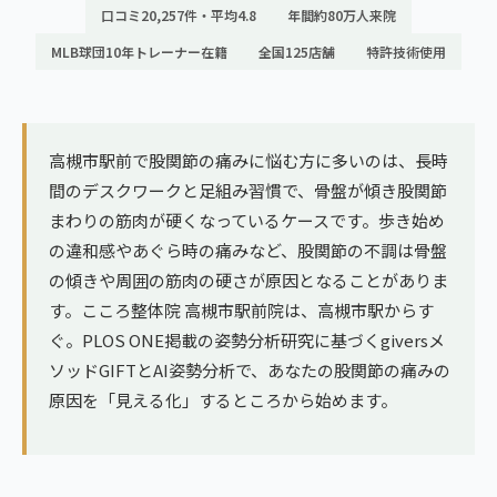
ランナー膝
口コミ20,257件・平均4.8
年間約80万人来院
広島エリア（4院）
MLB球団10年トレーナー在籍
全国125店舗
特許技術使用
ゴルフ
九州
テニス
福岡エリア（9院）
ヨガ・ピラティス
高槻市駅前で股関節の痛みに悩む方に多いのは、長時
鹿児島エリア（3院）
間のデスクワークと足組み習慣で、骨盤が傾き股関節
まわりの筋肉が硬くなっているケースです。歩き始め
→ エリア一覧（全11エリア）
の違和感やあぐら時の痛みなど、股関節の不調は骨盤
の傾きや周囲の筋肉の硬さが原因となることがありま
す。こころ整体院 高槻市駅前院は、高槻市駅からす
ぐ。PLOS ONE掲載の姿勢分析研究に基づくgiversメ
ソッドGIFTとAI姿勢分析で、あなたの股関節の痛みの
原因を「見える化」するところから始めます。