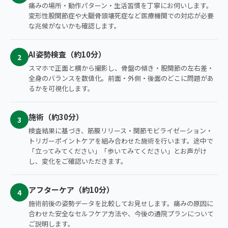
痛みの場所・動作パターン・生活習慣を丁寧にお伺いします。
変形性股関節症や大腿骨頭壊死症など医療機関での対応が必要
な兆候がないかも確認します。
AI姿勢検査（約10分）
2
スマホで正面と横から撮影し、骨盤の傾き・股関節の左右差・
全身のバランスを数値化。前面・外側・後面のどこに問題があ
るかを可視化します。
施術（約30分）
3
検査結果に基づき、筋膜リリース・関節モビライゼーション・
トリガーポイントケアを組み合わせた施術を行います。途中で
「立ってみてください」「歩いてみてください」とお声がけ
し、変化をご確認いただきます。
アフターケア（約10分）
4
施術前後の姿勢データを比較してお見せします。痛みの原因に
合わせた安全なセルフケア方法や、今後の通院プランについて
ご説明します。