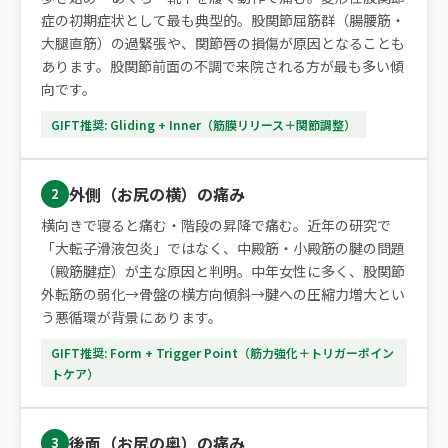
症の初期症状として最も典型的。股関節屈筋群（腸腰筋・
大腿直筋）の過緊張や、関節唇の損傷が原因となることも
あります。股関節前面の不調で来院される方が最も多い傾
向です。
GIFT推奨: Gliding + Inner（筋膜リリース＋関節調整）
外側（お尻の横）の痛み
2
横向きで寝ると痛む・階段の昇降で痛む。近年の研究で
「大転子滑液包炎」ではなく、中殿筋・小殿筋の腱の問題
（殿筋腱症）が主な原因と判明。中年女性に多く、股関節
外転筋の弱化→骨盤の横方向傾斜→腱への圧縮力増大とい
う悪循環が背景にあります。
GIFT推奨: Form + Trigger Point（筋力強化＋トリガーポイン
トケア）
後面（お尻の奥）の痛み
3