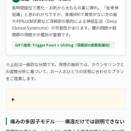
長時間座位で悪化・お尻から太ももの裏に痺れ。「坐骨神
経痛」と思われがちですが、脊椎MRIで異常がない方の最
大49%は梨状筋など深殿部の筋肉による神経圧迫（Deep
Gluteal Syndrome）の可能性があります。腰の問題か股
関節の問題かの鑑別が重要です。
GIFT推奨: Trigger Point + Gliding（深殿部の筋緊張緩和）
※上記は一般的な分類です。実際の施術では、カウンセリングと
AI姿勢分析に基づいて、お一人おひとりの状態に合わせたプラン
をご提案します。
痛みの多因子モデル——構造だけでは説明できない