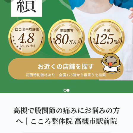
こころ整体院グループについて
東北
股関節の痛み
初めての方へ
ご予約はこちら
仙台エリア（4院）
産後の不調・体型の崩れ
giversメソッドGIFT
関東
OUR CONCEPT
骨盤の傾き・歪み
研究・論文
とらわれないカラダを。
池袋エリア（3院）
坐骨神経痛
医師・専門家からの推薦
新宿エリア（3院）
眼精疲労
メディア・実績
高田馬場エリア（2院）
ぎっくり腰
理想の通院期間について
亀戸エリア（2院）
寝違え
お客様の声
町田エリア（2院）
姿勢矯正
高槻で股関節の痛みにお悩みの方
お知らせ
立川エリア（2院）
へ｜こころ整体院 高槻市駅前院
疲労回復
コラム
中国