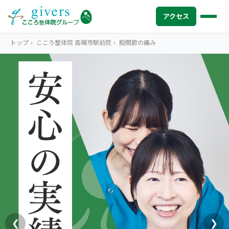
アクセス
トップ
›
こころ整体院 高槻市駅前院
›
股関節の痛み
HOME
トップ
SYMPTOMS
症状から探す
腰痛
MENU
メニューから探す
肩こり・首こり
STORE
店舗一覧
頭痛
AREA
エリアから探す
北海道
四十肩・五十肩
ABOUT US
私たちについて
札幌エリア（13院）
❮
❯
膝痛・関節痛