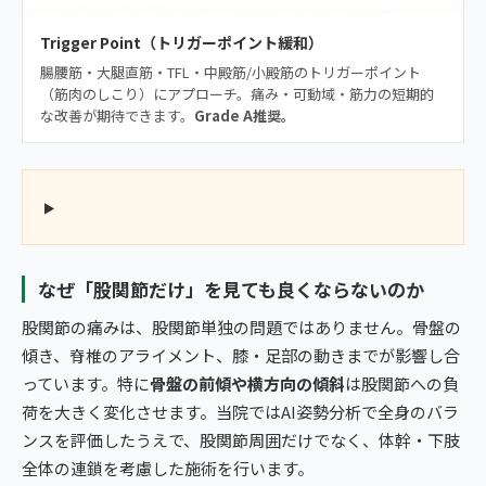
Trigger Point（トリガーポイント緩和）
腸腰筋・大腿直筋・TFL・中殿筋/小殿筋のトリガーポイント
（筋肉のしこり）にアプローチ。痛み・可動域・筋力の短期的
な改善が期待できます。
Grade A推奨。
なぜ「股関節だけ」を見ても良くならないのか
股関節の痛みは、股関節単独の問題ではありません。骨盤の
傾き、脊椎のアライメント、膝・足部の動きまでが影響し合
っています。特に
骨盤の前傾や横方向の傾斜
は股関節への負
荷を大きく変化させます。当院ではAI姿勢分析で全身のバラ
ンスを評価したうえで、股関節周囲だけでなく、体幹・下肢
全体の連鎖を考慮した施術を行います。