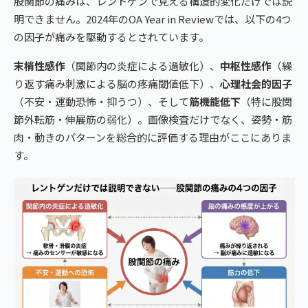
股関節の痛みは、レントゲンで見える構造的変化だけでは説
明できません。2024年のOA Year in Reviewでは、以下の4つ
の因子が痛みを駆動するとされています。
末梢性感作
（関節内の炎症による過敏化）、
中枢性感作
（繰
り返す痛み刺激による脳の疼痛閾値低下）、
心理社会的因子
（不安・運動恐怖・抑うつ）、そして
筋機能低下
（特に股関
節外転筋・伸展筋の弱化）。画像検査だけでなく、姿勢・筋
肉・動きのパターンを総合的に評価する理由がここにありま
す。