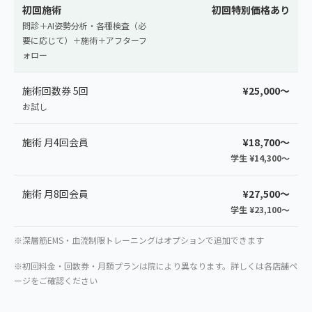
初回施術
初回特別価格あり
問診＋AI姿勢分析・各種検査（必
要に応じて）＋施術＋アフターフ
ォロー
施術回数券 5回
¥25,000〜
お試し
施術 月4回会員
¥18,700〜
学生 ¥14,300〜
施術 月8回会員
¥27,500〜
学生 ¥23,100〜
※深層筋EMS・血流制限トレーニングはオプションで追加できます
※初回料金・回数券・月額プランは院により異なります。詳しくは各店舗ペ
ージをご確認ください