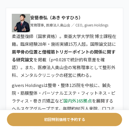
安藝泰弘（あき やすひろ）
常務理事, 医療法人奥山会 ／ CEO, givers Holdings
柔道整復師（国家資格）。東亜大学大学院 博士課程在
籍。臨床経験28年・施術実績15万人超。国際論文誌に
肩甲骨の位置と僧帽筋トリガーポイントの関係に関す
る研究論文
を掲載（p=0.028で統計的有意差を確
認）。また、医療法人奥山会の常務理事として整形外
科、メンタルクリニックの経営に携わる。
givers Holdingsは整骨・整体125院を中核に、鍼灸
院・筋膜整体・パーソナルエステ・フィットネス・ピ
ラティス・巻き爪矯正など
国内外165拠点
を展開する
ヘルスケアグループです。年間約80万人来院、口コミ
総数20,257件・平均評価4.8。
初回特別価格で予約する
「股関節の痛みは、前面・外側・後面で原因と対応が