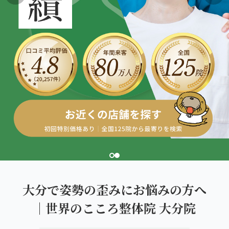
こころ整体院グループについて
東北
股関節の痛み
初めての方へ
ご予約はこちら
仙台エリア（4院）
産後の不調・体型の崩れ
giversメソッドGIFT
関東
OUR CONCEPT
骨盤の傾き・歪み
研究・論文
とらわれないカラダを。
池袋エリア（3院）
坐骨神経痛
医師・専門家からの推薦
新宿エリア（3院）
眼精疲労
メディア・実績
高田馬場エリア（2院）
ぎっくり腰
理想の通院期間について
亀戸エリア（2院）
寝違え
お客様の声
町田エリア（2院）
姿勢矯正
大分で姿勢の歪みにお悩みの方へ
お知らせ
立川エリア（2院）
｜世界のこころ整体院 大分院
疲労回復
コラム
中国