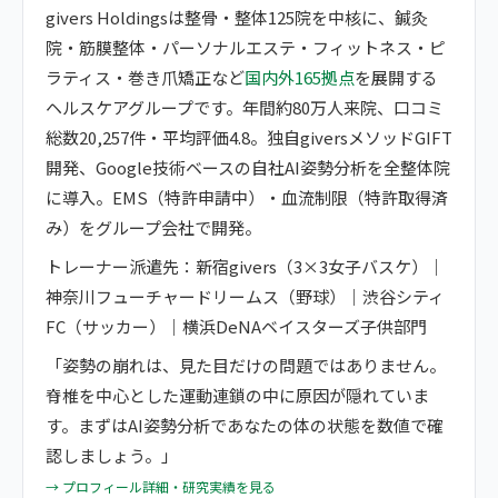
givers Holdingsは整骨・整体125院を中核に、鍼灸
院・筋膜整体・パーソナルエステ・フィットネス・ピ
ラティス・巻き爪矯正など
国内外165拠点
を展開する
ヘルスケアグループです。年間約80万人来院、口コミ
総数20,257件・平均評価4.8。独自giversメソッドGIFT
開発、Google技術ベースの自社AI姿勢分析を全整体院
に導入。EMS（特許申請中）・血流制限（特許取得済
み）をグループ会社で開発。
トレーナー派遣先：新宿givers（3×3女子バスケ）｜
神奈川フューチャードリームス（野球）｜渋谷シティ
FC（サッカー）｜横浜DeNAベイスターズ子供部門
「姿勢の崩れは、見た目だけの問題ではありません。
脊椎を中心とした運動連鎖の中に原因が隠れていま
す。まずはAI姿勢分析であなたの体の状態を数値で確
認しましょう。」
→ プロフィール詳細・研究実績を見る