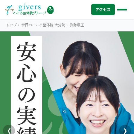
アクセス
トップ
›
世界のこころ整体院 大分院
›
姿勢矯正
HOME
トップ
SYMPTOMS
症状から探す
腰痛
MENU
メニューから探す
肩こり・首こり
STORE
店舗一覧
頭痛
AREA
エリアから探す
北海道
四十肩・五十肩
ABOUT US
私たちについて
札幌エリア（13院）
❮
❯
膝痛・関節痛