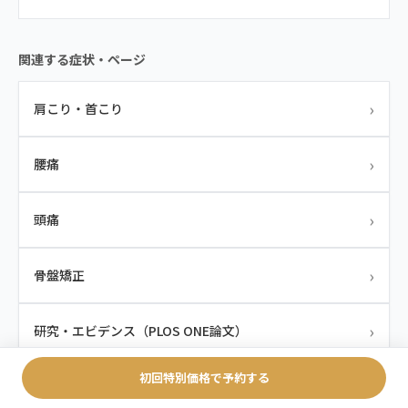
関連する症状・ページ
›
肩こり・首こり
›
腰痛
›
頭痛
›
骨盤矯正
›
研究・エビデンス（PLOS ONE論文）
初回特別価格で予約する
›
giversメソッドGIFT詳細