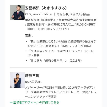
安藝泰弘（あき やすひろ）
CEO, givers Holdings ｜ 常務理事, 医療法人奥山会
柔道整復師（国家資格）/ 東亜大学大学院 博士課程在籍
/ 臨床経験28年・施術実績15万人以上 / PLOS ONE著者
（ORCID: 0009-0002-5707-6121）
著書：
・『良い治療家になる7つの秘訣 柔道整復師の働き方が
変わる 生き方が変わる』（学研プラス・2018年）
・『交通事故 むち打ち・頭部ガイドブック』（2016
年・共著）
・『体の痛み「最強の教科書」』（2019年）
萩原三郎
NATA公認ATC
メジャーリーグ球団10年間勤務 / 2016年アパラチアン
リーグ年間最優秀アスレティックトレーナー受賞 / トレ
ーニングメソッド考案者
→ 監修者プロフィールの詳細はこちら