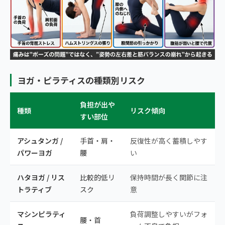
ヨガ・ピラティスの種類別リスク
負担が出や
種類
リスク傾向
すい部位
アシュタンガ /
手首・肩・
反復性が高く蓄積しやす
パワーヨガ
腰
い
ハタヨガ / リス
比較的低リ
保持時間が長く関節に注
トラティブ
スク
意
マシンピラティ
負荷調整しやすいがフォ
腰・首