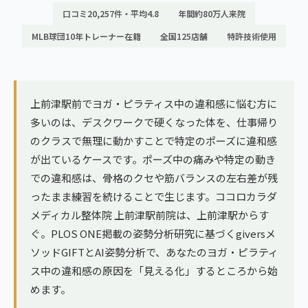
ランナー膝
口コミ20,257件・平均4.8
年間約80万人来院
広島エリア（4院）
ゴルフ
MLB球団10年トレーナー在籍
全国125店舗
特許技術使用
九州
テニス
福岡エリア（9院）
ヨガ・ピラティス
上前津駅前でヨガ・ピラティス中の違和感に悩む方に
鹿児島エリア（3院）
多いのは、デスクワークで硬くなった体を、仕事帰り
のクラスで無理に動かすことで特定のポーズに違和感
→ エリア一覧（全11エリア）
が出ているケースです。ポーズ中の痛みや特定の動き
での違和感は、骨格のクセや筋バランスの左右差が残
ったまま練習を続けることで生じます。ココロカラダ
メディカル整体院 上前津駅前院は、上前津駅からす
ぐ。PLOS ONE掲載の姿勢分析研究に基づくgiversメ
ソッドGIFTとAI姿勢分析で、あなたのヨガ・ピラティ
ス中の違和感の原因を「見える化」するところから始
めます。