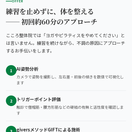
OFFER
練習を止めずに、体を整える
── 初回約60分のアプローチ
こころ整体院では「ヨガやピラティスをやめてください」と
は言いません。練習を続けながら、不調の原因にアプローチ
するお手伝いをします。
AI姿勢分析
1
カメラで姿勢を撮影し、左右差・前後の傾きを数値で可視化し
ます
トリガーポイント評価
2
触診で僧帽筋・腰方形筋などの硬結の有無と活性度を確認しま
す
giversメソッドGIFTによる施術
3