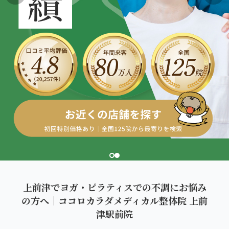
こころ整体院グループについて
東北
股関節の痛み
初めての方へ
ご予約はこちら
仙台エリア（4院）
産後の不調・体型の崩れ
giversメソッドGIFT
関東
OUR CONCEPT
骨盤の傾き・歪み
研究・論文
とらわれないカラダを。
池袋エリア（3院）
坐骨神経痛
医師・専門家からの推薦
新宿エリア（3院）
眼精疲労
メディア・実績
高田馬場エリア（2院）
ぎっくり腰
理想の通院期間について
亀戸エリア（2院）
寝違え
お客様の声
町田エリア（2院）
姿勢矯正
上前津でヨガ・ピラティスでの不調にお悩み
お知らせ
立川エリア（2院）
の方へ｜ココロカラダメディカル整体院 上前
疲労回復
津駅前院
コラム
中国