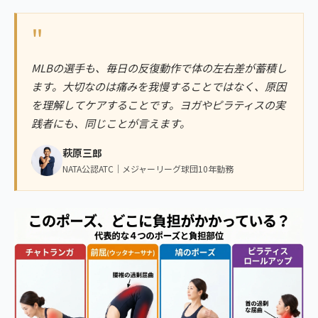
"
MLBの選手も、毎日の反復動作で体の左右差が蓄積し
ます。大切なのは痛みを我慢することではなく、原因
を理解してケアすることです。ヨガやピラティスの実
践者にも、同じことが言えます。
萩原三郎
NATA公認ATC｜メジャーリーグ球団10年勤務