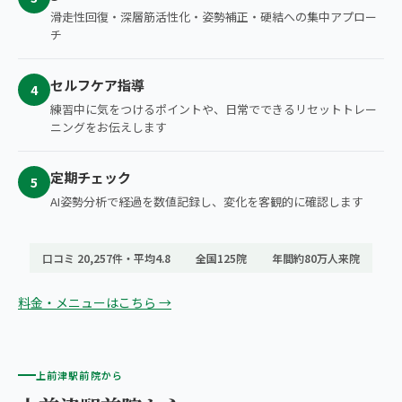
滑走性回復・深層筋活性化・姿勢補正・硬結への集中アプロー
チ
セルフケア指導
4
練習中に気をつけるポイントや、日常でできるリセットトレー
ニングをお伝えします
定期チェック
5
AI姿勢分析で経過を数値記録し、変化を客観的に確認します
口コミ 20,257件・平均4.8
全国125院
年間約80万人来院
料金・メニューはこちら →
上前津駅前院から