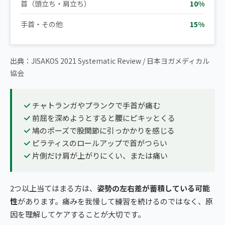
首（頭立ち・肩立ち）
10%
手首・その他
15%
出典：JISAKOS 2021 Systematic Review / 日本ヨガメディカル
協会
チャトランガやプランクで手首が痛む
前屈を深めようとすると腰にピキッとくる
鳩のポーズで股関節に引っかかりを感じる
ピラティスのロールアップで首がつらい
片側だけ肩が上がりにくい、または痛い
2つ以上当てはまる方は、
姿勢の左右差が蓄積している可能
性
があります。痛みを我慢して練習を続けるのではなく、原
因を理解してケアすることが大切です。