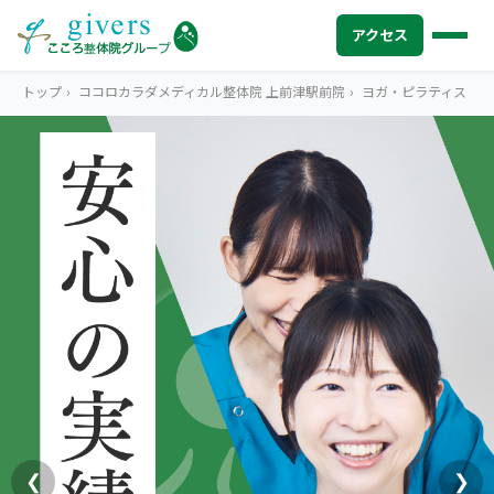
アクセス
トップ
›
ココロカラダメディカル整体院 上前津駅前院
›
ヨガ・ピラティス
HOME
トップ
SYMPTOMS
症状から探す
腰痛
MENU
メニューから探す
肩こり・首こり
STORE
店舗一覧
頭痛
AREA
エリアから探す
北海道
四十肩・五十肩
ABOUT US
私たちについて
札幌エリア（13院）
❮
❯
膝痛・関節痛