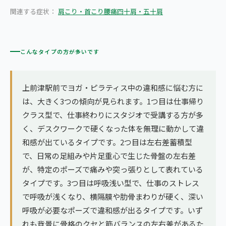
関連する症状：
肩こり・首こり
腰痛
四十肩・五十肩
こんなタイプの方が多いです
上前津駅前でヨガ・ピラティス中の違和感に悩む方に
は、大きく3つの傾向が見られます。1つ目は仕事帰り
クラス型で、仕事終わりにスタジオで受講する方が多
く、デスクワークで硬くなった体を無理に動かして違
和感が出ているタイプです。2つ目は左右差蓄積型
で、日常の足組みや片足重心で生じた骨盤の左右差
が、特定のポーズで痛みや突っ張りとして表れている
タイプです。3つ目は呼吸浅い型で、仕事のストレス
で呼吸が浅くなり、横隔膜や肋骨まわりが硬く、深い
呼吸が必要なポーズで違和感が出るタイプです。いず
れも背景に骨格のクセと筋バランスの左右差があるた