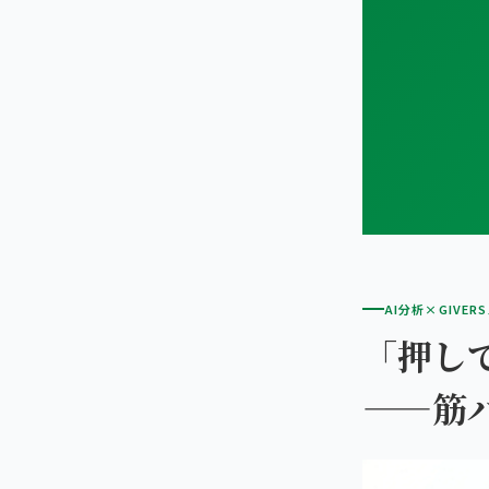
AI分析×GIVER
「押し
——筋