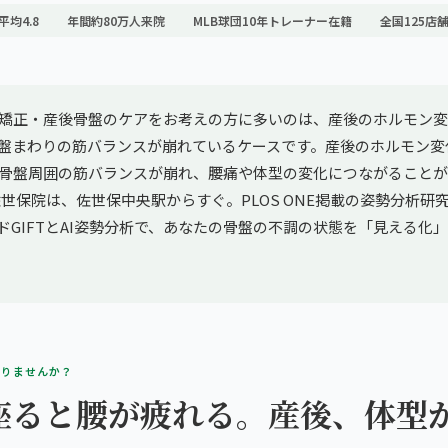
平均4.8
年間約80万人来院
MLB球団10年トレーナー在籍
全国125店
矯正・産後骨盤のケアをお考えの方に多いのは、産後のホルモン変
盤まわりの筋バランスが崩れているケースです。産後のホルモン変
骨盤周囲の筋バランスが崩れ、腰痛や体型の変化につながることが
佐世保院は、佐世保中央駅からすぐ。PLOS ONE掲載の姿勢分析研
ソッドGIFTとAI姿勢分析で、あなたの骨盤の不調の状態を「見える化
ありませんか？
座ると腰が疲れる。産後、体型