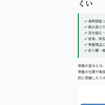
くい
長時間座
肩の高さ
足を組む
産後、体
骨盤矯正
反り腰・
骨盤の歪みとは
骨盤の位置や角度
的に把握したう