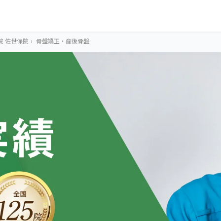
院 佐世保院
›
骨盤矯正・産後骨盤
OUR CONCEPT
とらわれないカラ