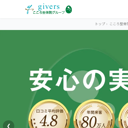
トップ
›
こころ整骨
HOME
トップ
SYMPTOMS
症状から探す
腰痛
MENU
メニューから探す
肩こり・首こり
STORE
店舗一覧
頭痛
❮