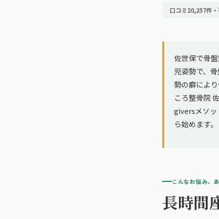
亀戸エリア（2院）
理想の通院期間について
口コミ20,257件・
寝違え
町田エリア（2院）
お客様の声
姿勢矯正
立川エリア（2院）
佐世保で骨盤
お知らせ
疲労回復
児姿勢で、骨
中国
勢の癖により
コラム
ランナー膝
ころ整骨院 
広島エリア（4院）
giversメ
ゴルフ
ら始めます。
九州
福岡エリア（9院）
テニス
鹿児島エリア（3院）
ヨガ・ピラティス
こんなお悩み、
長時間
→ エリア一覧（全11エリア）