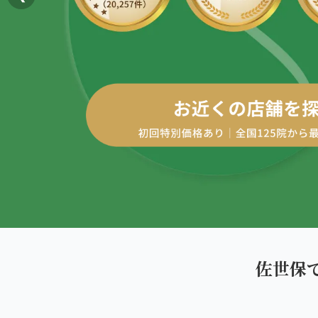
AREA
エリアから探す
四十肩・五十肩
北海道
ABOUT US
私たちについて
膝痛・関節痛
札幌エリア（13院）
こころ整体院グループについて
股関節の痛み
東北
初めての方へ
仙台エリア（4院）
産後の不調・体型の崩れ
ご予約はこちら
giversメソッドGIFT
関東
骨盤の傾き・歪み
池袋エリア（3院）
研究・論文
坐骨神経痛
新宿エリア（3院）
医師・専門家からの推薦
眼精疲労
佐世保
高田馬場エリア（2院）
メディア・実績
ぎっくり腰