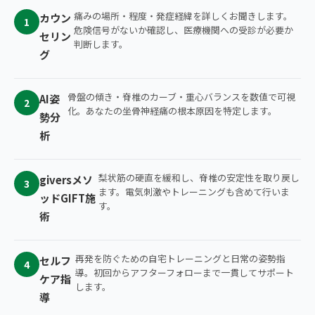
痛みの場所・程度・発症経緯を詳しくお聞きします。
カウン
1
危険信号がないか確認し、医療機関への受診が必要か
セリン
判断します。
グ
骨盤の傾き・脊椎のカーブ・重心バランスを数値で可視
AI姿
2
化。あなたの坐骨神経痛の根本原因を特定します。
勢分
析
梨状筋の硬直を緩和し、脊椎の安定性を取り戻し
giversメソ
3
ます。電気刺激やトレーニングも含めて行いま
ッドGIFT施
す。
術
再発を防ぐための自宅トレーニングと日常の姿勢指
セルフ
4
導。初回からアフターフォローまで一貫してサポート
ケア指
します。
導