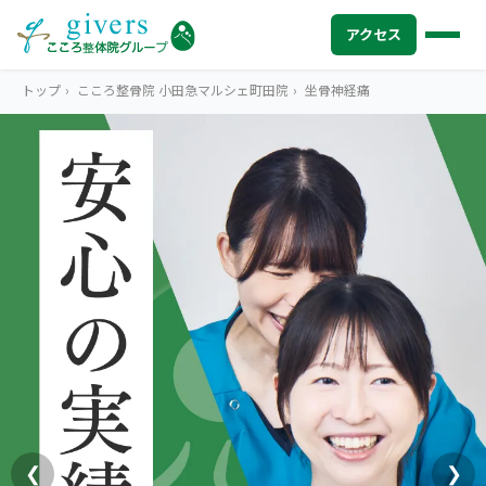
アクセス
トップ
›
こころ整骨院 小田急マルシェ町田院
›
坐骨神経痛
HOME
トップ
SYMPTOMS
症状から探す
腰痛
MENU
メニューから探す
肩こり・首こり
STORE
店舗一覧
頭痛
AREA
エリアから探す
北海道
四十肩・五十肩
ABOUT US
私たちについて
札幌エリア（13院）
❮
❯
膝痛・関節痛