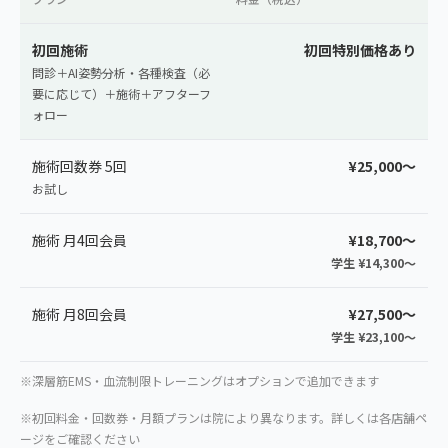
初回施術
初回特別価格あり
問診＋AI姿勢分析・各種検査（必
要に応じて）＋施術＋アフターフ
ォロー
施術回数券 5回
¥25,000〜
お試し
施術 月4回会員
¥18,700〜
学生 ¥14,300〜
施術 月8回会員
¥27,500〜
学生 ¥23,100〜
※深層筋EMS・血流制限トレーニングはオプションで追加できます
※初回料金・回数券・月額プランは院により異なります。詳しくは各店舗ペ
ージをご確認ください