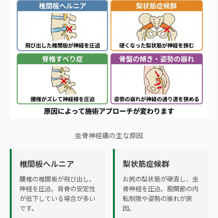
坐骨神経痛の主な原因
椎間板ヘルニア
梨状筋症候群
腰椎の椎間板が飛び出し、
お尻の梨状筋が硬直し、坐
神経を圧迫。背骨の安定性
骨神経を圧迫。股関節の内
が低下している場合が多い
転制限や姿勢の崩れが原
です。
因。