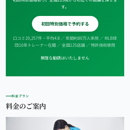
す。
初回特別価格で予約する
口コミ20,257件・平均4.8 ／ 年間約80万人来院 ／ MLB球
団10年トレーナー在籍 ／ 全国125店舗 ／ 特許技術使用
無理な勧誘はいたしません
料金プラン
料金のご案内