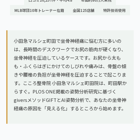
ランナー膝
広島エリア（4院）
MLB球団10年トレーナー在籍
全国125店舗
特許技術使用
ゴルフ
九州
テニス
福岡エリア（9院）
小田急マルシェ町田で坐骨神経痛に悩む方に多いの
ヨガ・ピラティス
は、長時間のデスクワークでお尻の筋肉が硬くなり、
鹿児島エリア（3院）
坐骨神経を圧迫しているケースです。お尻から太も
も・ふくらはぎにかけてのしびれや痛みは、骨盤の傾
→ エリア一覧（全11エリア）
きや腰椎の負担が坐骨神経を圧迫することで起こりま
す。こころ整骨院 小田急マルシェ町田院は、町田駅か
らすぐ。PLOS ONE掲載の姿勢分析研究に基づく
giversメソッドGIFTとAI姿勢分析で、あなたの坐骨神
経痛の原因を「見える化」するところから始めます。