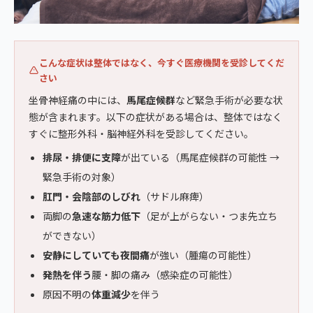
こんな症状は整体ではなく、今すぐ医療機関を受診してくだ
さい
坐骨神経痛の中には、
馬尾症候群
など緊急手術が必要な状
態が含まれます。以下の症状がある場合は、整体ではなく
すぐに整形外科・脳神経外科を受診してください。
排尿・排便に支障
が出ている（馬尾症候群の可能性 →
緊急手術の対象）
肛門・会陰部のしびれ
（サドル麻痺）
両脚の
急速な筋力低下
（足が上がらない・つま先立ち
ができない）
安静にしていても夜間痛
が強い（腫瘍の可能性）
発熱を伴う
腰・脚の痛み（感染症の可能性）
原因不明の
体重減少
を伴う