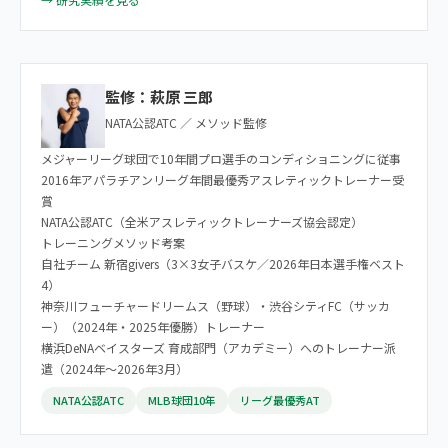
監修：萩原 三郎
NATA公認ATC ／ メソッド監修
メジャーリーグ球団で10年間プロ選手のコンディショニングに従事
2016年アパラチアンリーグ年間最優秀アスレティックトレーナー受
賞
NATA公認ATC（全米アスレティックトレーナーズ協会認定）
トレーニングメソッド考案
自社チーム 新宿givers（3×3女子バスケ／2026年日本選手権ベスト
4）
神奈川フューチャードリームス（野球）・渋谷シティFC（サッカ
ー）（2024年・2025年優勝）トレーナー
横浜DeNAベイスターズ 育成部門（アカデミー）へのトレーナー派
遣（2024年〜2026年3月）
NATA公認ATC
MLB球団10年
リーグ最優秀AT