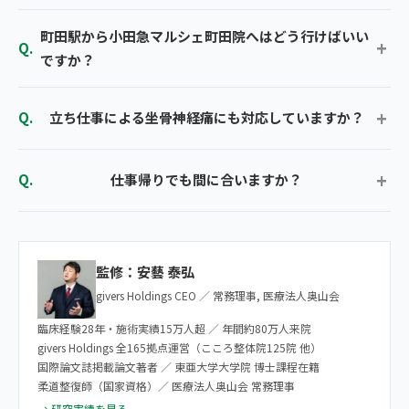
町田駅から小田急マルシェ町田院へはどう行けばいい
ですか？
立ち仕事による坐骨神経痛にも対応していますか？
仕事帰りでも間に合いますか？
監修：安藝 泰弘
givers Holdings CEO ／ 常務理事, 医療法人奥山会
臨床経験28年・施術実績15万人超 ／ 年間約80万人来院
givers Holdings 全165拠点運営（こころ整体院125院 他）
国際論文誌掲載論文著者 ／ 東亜大学大学院 博士課程在籍
柔道整復師（国家資格）／ 医療法人奥山会 常務理事
→ 研究実績を見る