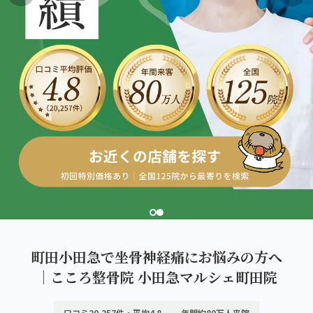
こころ整体院グループについて
東北
股関節の痛み
初めての方へ
ご予約はこちら
仙台エリア（4院）
産後の不調・体型の崩れ
giversメソッドGIFT
関東
OUR CONCEPT
骨盤の傾き・歪み
研究・論文
とらわれないカラダを。
池袋エリア（3院）
坐骨神経痛
医師・専門家からの推薦
新宿エリア（3院）
眼精疲労
メディア・実績
高田馬場エリア（2院）
ぎっくり腰
理想の通院期間について
亀戸エリア（2院）
寝違え
お客様の声
町田エリア（2院）
姿勢矯正
町田小田急で坐骨神経痛にお悩みの方へ
お知らせ
立川エリア（2院）
｜こころ整骨院 小田急マルシェ町田院
疲労回復
コラム
中国
口コミ20,257件・平均4.8
年間約80万人来院