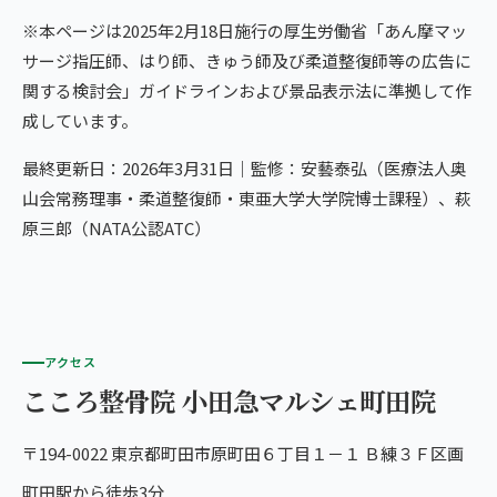
※本ページは2025年2月18日施行の厚生労働省「あん摩マッ
サージ指圧師、はり師、きゅう師及び柔道整復師等の広告に
関する検討会」ガイドラインおよび景品表示法に準拠して作
成しています。
最終更新日：2026年3月31日｜監修：安藝泰弘（医療法人奥
山会常務理事・柔道整復師・東亜大学大学院博士課程）、萩
原三郎（NATA公認ATC）
アクセス
こころ整骨院 小田急マルシェ町田院
〒194-0022 東京都町田市原町田６丁目１－１ Ｂ練３Ｆ区画
町田駅から徒歩3分