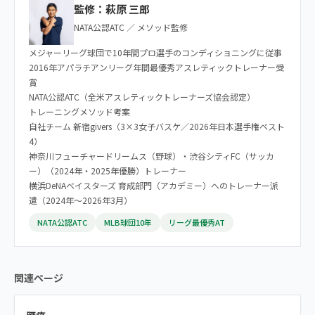
監修：萩原 三郎
NATA公認ATC ／ メソッド監修
メジャーリーグ球団で10年間プロ選手のコンディショニングに従事
2016年アパラチアンリーグ年間最優秀アスレティックトレーナー受
賞
NATA公認ATC（全米アスレティックトレーナーズ協会認定）
トレーニングメソッド考案
自社チーム 新宿givers（3×3女子バスケ／2026年日本選手権ベスト
4）
神奈川フューチャードリームス（野球）・渋谷シティFC（サッカ
ー）（2024年・2025年優勝）トレーナー
横浜DeNAベイスターズ 育成部門（アカデミー）へのトレーナー派
遣（2024年〜2026年3月）
NATA公認ATC
MLB球団10年
リーグ最優秀AT
関連ページ