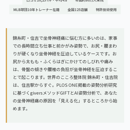
ランナー膝
広島エリア（4院）
MLB球団10年トレーナー在籍
全国125店舗
特許技術使用
ゴルフ
九州
テニス
福岡エリア（9院）
錦糸町・住吉で坐骨神経痛に悩む方に多いのは、家事
ヨガ・ピラティス
での長時間立ち仕事と前かがみ姿勢で、お尻・腰まわ
鹿児島エリア（3院）
りが硬くなり坐骨神経を圧迫しているケースです。お
尻から太もも・ふくらはぎにかけてのしびれや痛み
→ エリア一覧（全11エリア）
は、骨盤の傾きや腰椎の負担が坐骨神経を圧迫するこ
とで起こります。世界のこころ整体院 錦糸町・住吉院
は、住吉駅からすぐ。PLOS ONE掲載の姿勢分析研究
に基づくgiversメソッドGIFTとAI姿勢分析で、あなた
の坐骨神経痛の原因を「見える化」するところから始
めます。