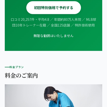
初回特別価格で予約する
口コミ20,257件・平均4.8 ／ 年間約80万人来院 ／ MLB球
団10年トレーナー在籍 ／ 全国125店舗 ／ 特許技術使用
無理な勧誘はいたしません
料金プラン
料金のご案内