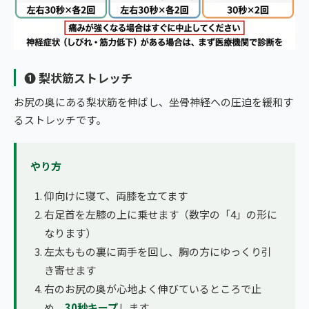
❶ 梨状筋ストレッチ
お尻の奥にある梨状筋を伸ばし、坐骨神経への圧迫を緩和す
るストレッチです。
やり方
仰向けに寝て、両膝を立てます
右足首を左膝の上に乗せます（数字の「4」の形に
なります）
左太ももの裏に両手を回し、胸の方にゆっくり引
き寄せます
右のお尻の奥が心地よく伸びているところで止
め、
30秒キープ
します