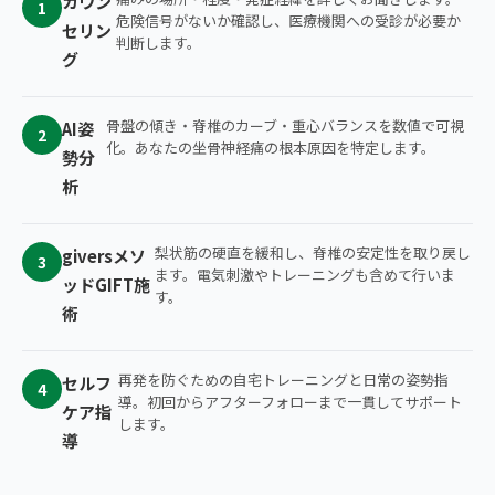
カウン
1
危険信号がないか確認し、医療機関への受診が必要か
セリン
判断します。
グ
骨盤の傾き・脊椎のカーブ・重心バランスを数値で可視
AI姿
2
化。あなたの坐骨神経痛の根本原因を特定します。
勢分
析
梨状筋の硬直を緩和し、脊椎の安定性を取り戻し
giversメソ
3
ます。電気刺激やトレーニングも含めて行いま
ッドGIFT施
す。
術
再発を防ぐための自宅トレーニングと日常の姿勢指
セルフ
4
導。初回からアフターフォローまで一貫してサポート
ケア指
します。
導