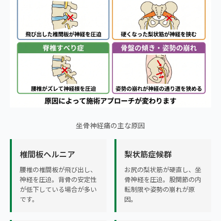
坐骨神経痛の主な原因
椎間板ヘルニア
梨状筋症候群
腰椎の椎間板が飛び出し、
お尻の梨状筋が硬直し、坐
神経を圧迫。背骨の安定性
骨神経を圧迫。股関節の内
が低下している場合が多い
転制限や姿勢の崩れが原
です。
因。