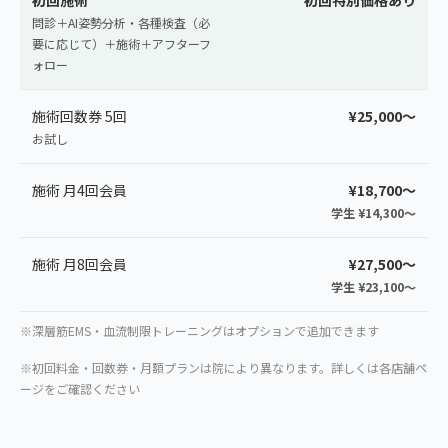
初回施術
初回特別価格あり
問診＋AI姿勢分析・各種検査（必
要に応じて）＋施術＋アフターフ
ォロー
施術回数券 5回
¥25,000〜
お試し
施術 月4回会員
¥18,700〜
学生 ¥14,300〜
施術 月8回会員
¥27,500〜
学生 ¥23,100〜
※深層筋EMS・血流制限トレーニングはオプションで追加できます
※初回料金・回数券・月額プランは院により異なります。詳しくは各店舗ペ
ージをご確認ください