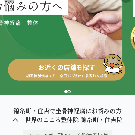
こころ整体院グループについて
東北
股関節の痛み
初めての方へ
ご予約はこちら
仙台エリア（4院）
産後の不調・体型の崩れ
giversメソッドGIFT
関東
OUR CONCEPT
骨盤の傾き・歪み
研究・論文
とらわれないカラダを。
池袋エリア（3院）
坐骨神経痛
医師・専門家からの推薦
新宿エリア（3院）
眼精疲労
メディア・実績
高田馬場エリア（2院）
ぎっくり腰
理想の通院期間について
亀戸エリア（2院）
寝違え
お客様の声
町田エリア（2院）
姿勢矯正
錦糸町・住吉で坐骨神経痛にお悩みの方
お知らせ
立川エリア（2院）
へ｜世界のこころ整体院 錦糸町・住吉院
疲労回復
コラム
中国
口コミ20,257件・平均4.8
年間約80万人来院