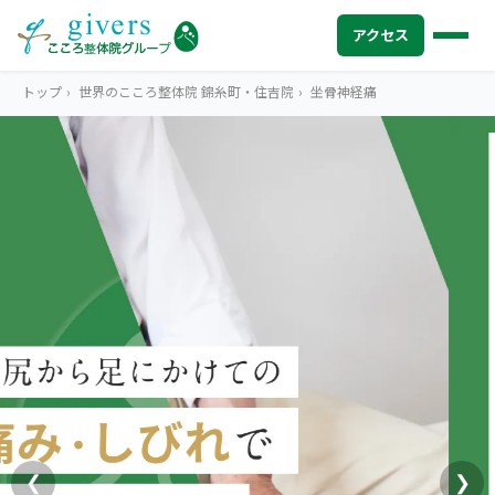
アクセス
トップ
›
世界のこころ整体院 錦糸町・住吉院
›
坐骨神経痛
HOME
トップ
SYMPTOMS
症状から探す
腰痛
MENU
メニューから探す
肩こり・首こり
STORE
店舗一覧
頭痛
AREA
エリアから探す
北海道
四十肩・五十肩
ABOUT US
私たちについて
札幌エリア（13院）
❮
❯
膝痛・関節痛