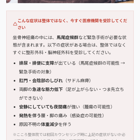
こんな症状は整体ではなく、今すぐ医療機関を受診してくだ
さい
坐骨神経痛の中には、
馬尾症候群
など緊急手術が必要な状
態が含まれます。以下の症状がある場合は、整体ではなく
すぐに整形外科・脳神経外科を受診してください。
排尿・排便に支障
が出ている（馬尾症候群の可能性 →
緊急手術の対象）
肛門・会陰部のしびれ
（サドル麻痺）
両脚の
急速な筋力低下
（足が上がらない・つま先立ち
ができない）
安静にしていても夜間痛
が強い（腫瘍の可能性）
発熱を伴う
腰・脚の痛み（感染症の可能性）
原因不明の
体重減少
を伴う
※こころ整体院では初回カウンセリング時に上記の症状がないか必