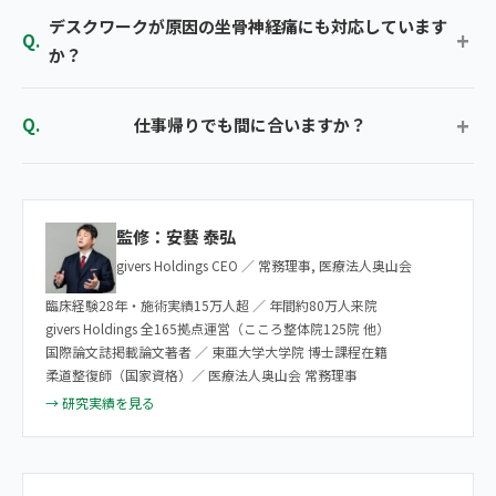
デスクワークが原因の坐骨神経痛にも対応しています
か？
仕事帰りでも間に合いますか？
監修：安藝 泰弘
givers Holdings CEO ／ 常務理事, 医療法人奥山会
臨床経験28年・施術実績15万人超 ／ 年間約80万人来院
givers Holdings 全165拠点運営（こころ整体院125院 他）
国際論文誌掲載論文著者 ／ 東亜大学大学院 博士課程在籍
柔道整復師（国家資格）／ 医療法人奥山会 常務理事
→ 研究実績を見る