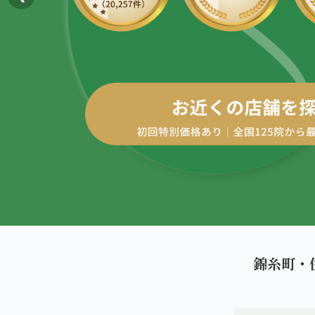
AREA
エリアから探す
四十肩・五十肩
北海道
ABOUT US
私たちについて
膝痛・関節痛
札幌エリア（13院）
こころ整体院グループについて
股関節の痛み
東北
初めての方へ
仙台エリア（4院）
産後の不調・体型の崩れ
ご予約はこちら
giversメソッドGIFT
関東
骨盤の傾き・歪み
池袋エリア（3院）
研究・論文
坐骨神経痛
新宿エリア（3院）
医師・専門家からの推薦
眼精疲労
錦糸町・
高田馬場エリア（2院）
メディア・実績
ぎっくり腰