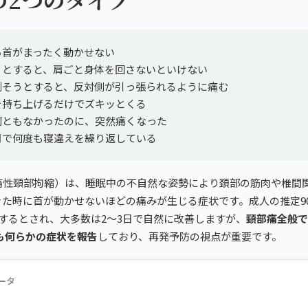
ら首がまったく動かせない
うとすると、肩ごと身体を回さないといけない
倒そうとすると、反対側が引っ張られるように痛む
を持ち上げるだけでズキッとくる
何ともなかったのに、突然痛くなった
月で何度も寝違えを繰り返している
痛性頸部拘縮）は、睡眠中の不自然な姿勢により頚部の筋肉や椎間
きた時に首が動かせないほどの痛みが生じる症状です。成人の推定9
するとされ、大多数は2〜3日で自然に改善しますが、
頸部痛全般で
も何らかの症状を報告
しており、再発予防の視点が重要です。
ータ