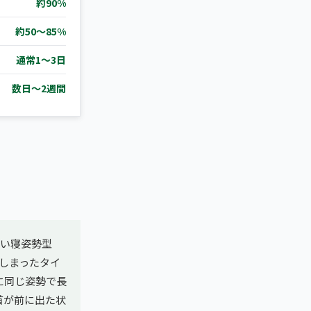
約90%
約50〜85%
通常1〜3日
数日〜2週間
添い寝姿勢型
しまったタイ
に同じ姿勢で長
首が前に出た状