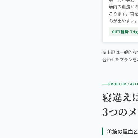
筋内の血流が
こります。首
みが出やすい
GIFT推奨: Trigg
※上記は一般的な
合わせたプランを
PROBLEM / AFF
寝違え
3つの
①筋の阻血