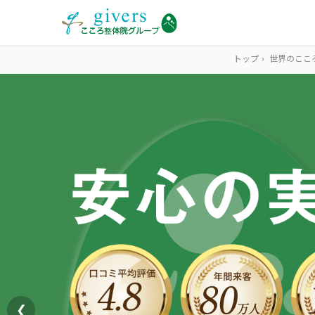
トップ
›
世界のここ
HOME
トップ
SYMPTOMS
症状から探す
腰痛
MENU
メニューから探す
肩こり・首こり
STORE
店舗一覧
頭痛
❮