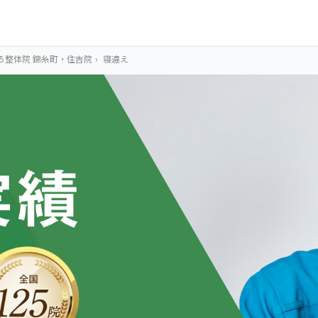
ろ整体院 錦糸町・住吉院
›
寝違え
OUR CONCEPT
とらわれないカラ