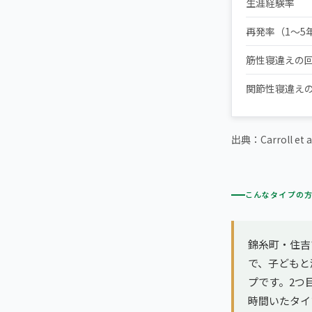
生涯経験率
再発率（1〜5
筋性寝違えの
関節性寝違え
出典：Carroll et a
こんなタイプの
錦糸町・住吉
で、子どもと
プです。2つ
時間いたタイ