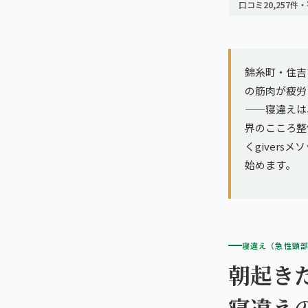
亀戸エリア（2院）
口コミ20,257件・
理想の通院期間について
寝違え
町田エリア（2院）
お客様の声
姿勢矯正
錦糸町・住吉
立川エリア（2院）
お知らせ
の筋肉が疲労
疲労回復
——寝違えは
中国
コラム
界のこころ整
ランナー膝
広島エリア（4院）
くgivers
始めます。
ゴルフ
九州
福岡エリア（9院）
テニス
寝違え（急性頸
鹿児島エリア（3院）
ヨガ・ピラティス
朝起き
→ エリア一覧（全11エリア）
寝違え