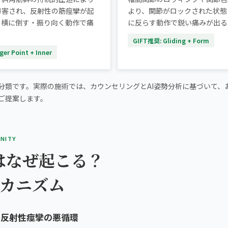
障害され、反射性の筋痙攣が起
より、関節がロックされた状態
を横に倒す・振り向く動作で痛
に反らす動作で鋭い痛みが出る
。
GIFT推奨: Gliding + Form
er Point + Inner
分類です。実際の施術では、カウンセリングとAI姿勢分析に基づいて、
ご提案します。
INITY
はなぜ起こる？
メカニズム
と反射性痙攣の悪循環