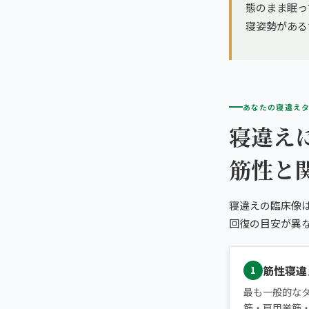
態のまま眠っ
寝姿勢がある
あなたの寝違え
寝違え
筋性と
寝違えの臨床像
回復の目安が異
筋性寝違
1
最も一般的な
筋・肩甲挙筋