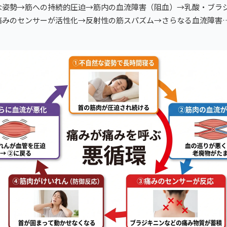
な姿勢→筋への持続的圧迫→筋内の血流障害（阻血）→乳酸・ブラ
痛みのセンサーが活性化→反射性の筋スパズム→さらなる血流障害