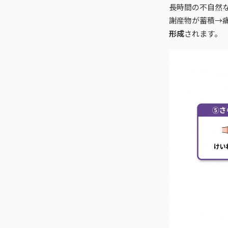
長時間の不自然
謝産物が蓄積→
形成
されます。