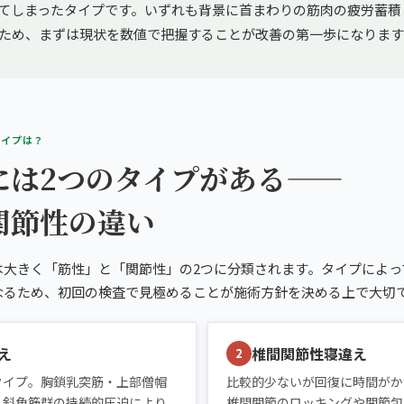
てしまったタイプです。いずれも背景に首まわりの筋肉の疲労蓄積
ため、まずは現状を数値で把握することが改善の第一歩になります
タイプは？
には2つのタイプがある——
関節性の違い
は大きく「筋性」と「関節性」の2つに分類されます。タイプによっ
なるため、初回の検査で見極めることが施術方針を決める上で大切
え
椎間関節性寝違え
2
タイプ。胸鎖乳突筋・上部僧帽
比較的少ないが回復に時間がか
・斜角筋群の持続的圧迫により
椎間関節のロッキングや関節包