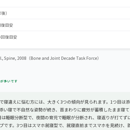
年後）
回復目安
の回復目安
l., Spine, 2008（Bone and Joint Decade Task Force）
方が多いです
で寝違えに悩む方には、大きく3つの傾向が見られます。1つ目は
添い寝で不自然な姿勢が続き、首まわりに疲労が蓄積したまま寝て
目は睡眠分断型で、夜間の育児で睡眠が分断され、寝返りが打てず
プです。3つ目はスマホ就寝型で、就寝直前までスマホを見続け、