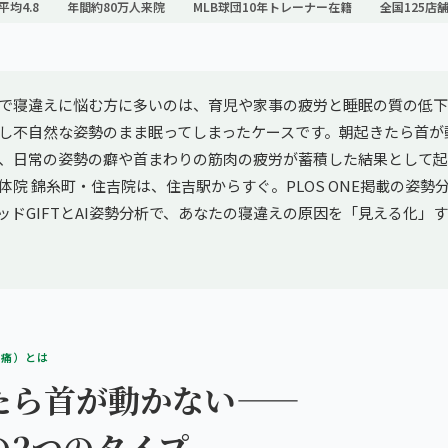
平均4.8
年間約80万人来院
MLB球団10年トレーナー在籍
全国125店
で寝違えに悩む方に多いのは、育児や家事の疲労と睡眠の質の低下
し不自然な姿勢のまま眠ってしまったケースです。朝起きたら首が
、日常の姿勢の癖や首まわりの筋肉の疲労が蓄積した結果として起
体院 錦糸町・住吉院は、住吉駅からすぐ。PLOS ONE掲載の姿勢
メソッドGIFTとAI姿勢分析で、あなたの寝違えの原因を「見える化」
部痛）とは
たら首が動かない——
の2つのタイプ