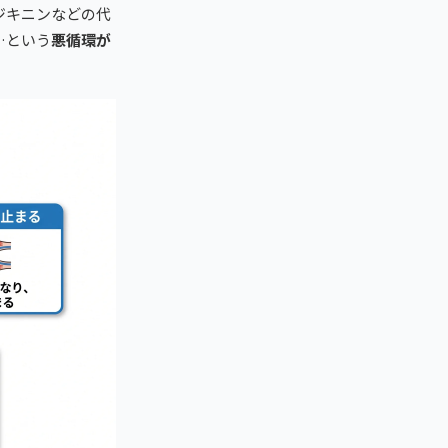
ジキニンなどの代
…という
悪循環が