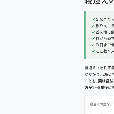
朝起きた
振り向こ
首を横に
枕から頭
昨日まで
ここ数ヶ
寝違え（急性疼
がかかり、朝起
くとも1回は経験
方が1〜5年後に
寝違えの主なデ