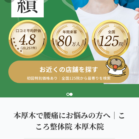
こころ整体院グループについて
東北
股関節の痛み
初めての方へ
ご予約はこちら
仙台エリア（4院）
産後の不調・体型の崩れ
giversメソッドGIFT
関東
OUR CONCEPT
骨盤の傾き・歪み
研究・論文
とらわれないカラダを。
池袋エリア（3院）
坐骨神経痛
医師・専門家からの推薦
新宿エリア（3院）
眼精疲労
メディア・実績
高田馬場エリア（2院）
ぎっくり腰
理想の通院期間について
亀戸エリア（2院）
寝違え
お客様の声
町田エリア（2院）
姿勢矯正
本厚木で腰痛にお悩みの方へ｜こ
お知らせ
立川エリア（2院）
ころ整体院 本厚木院
疲労回復
コラム
中国