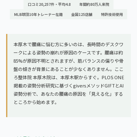
ランナー膝
口コミ20,257件・平均4.8
年間約80万人来院
広島エリア（4院）
MLB球団10年トレーナー在籍
全国125店舗
特許技術使用
ゴルフ
九州
テニス
福岡エリア（9院）
ヨガ・ピラティス
本厚木で腰痛に悩む方に多いのは、長時間のデスクワ
鹿児島エリア（3院）
ークによる姿勢の崩れが原因のケースです。腰痛は約
85%が原因不明とされますが、筋バランスの偏りや骨
→ エリア一覧（全11エリア）
盤の傾きが背景にあることが少なくありません。ここ
ろ整体院 本厚木院は、本厚木駅からすぐ。PLOS ONE
掲載の姿勢分析研究に基づくgiversメソッドGIFTとAI
姿勢分析で、あなたの腰痛の原因を「見える化」する
ところから始めます。