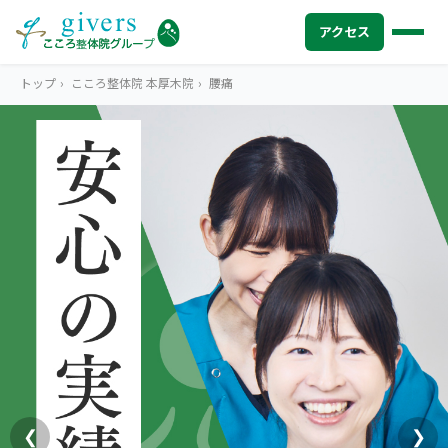
アクセス
トップ
›
こころ整体院 本厚木院
›
腰痛
HOME
トップ
SYMPTOMS
症状から探す
腰痛
MENU
メニューから探す
肩こり・首こり
STORE
店舗一覧
頭痛
AREA
エリアから探す
北海道
四十肩・五十肩
ABOUT US
私たちについて
札幌エリア（13院）
❮
❯
膝痛・関節痛