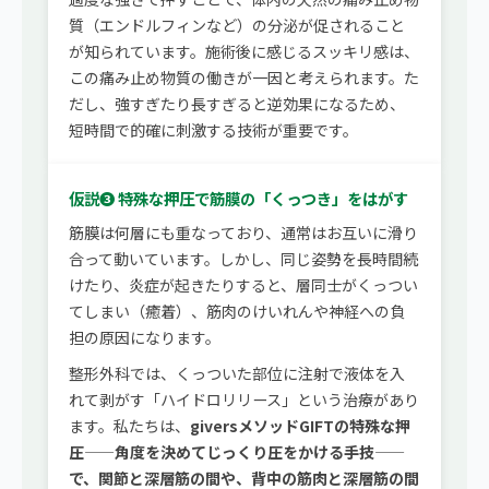
質（エンドルフィンなど）の分泌が促されること
が知られています。施術後に感じるスッキリ感は、
この痛み止め物質の働きが一因と考えられます。た
だし、強すぎたり長すぎると逆効果になるため、
短時間で的確に刺激する技術が重要です。
仮説❸ 特殊な押圧で筋膜の「くっつき」をはがす
筋膜は何層にも重なっており、通常はお互いに滑り
合って動いています。しかし、同じ姿勢を長時間続
けたり、炎症が起きたりすると、層同士がくっつい
てしまい（癒着）、筋肉のけいれんや神経への負
担の原因になります。
整形外科では、くっついた部位に注射で液体を入
れて剥がす「ハイドロリリース」という治療があり
ます。私たちは、
giversメソッドGIFTの特殊な押
圧——角度を決めてじっくり圧をかける手技——
で、関節と深層筋の間や、背中の筋肉と深層筋の間