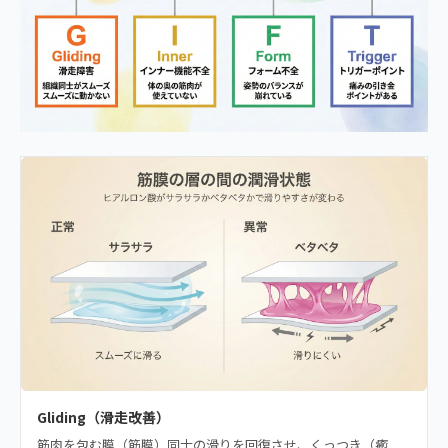
Gliding（滑走改善）
筋肉を包む膜（筋膜）同士の滑りを回復させ、くっつき（癒