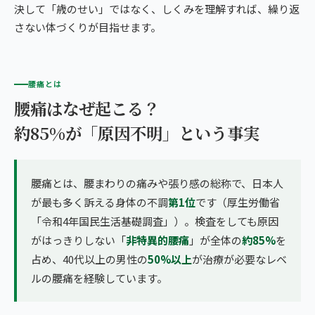
決して「歳のせい」ではなく、しくみを理解すれば、繰り返
さない体づくりが目指せます。
腰痛とは
腰痛はなぜ起こる？
約85%が「原因不明」という事実
腰痛とは、腰まわりの痛みや張り感の総称で、日本人
が最も多く訴える身体の不調
第1位
です（厚生労働省
「令和4年国民生活基礎調査」）。検査をしても原因
がはっきりしない「
非特異的腰痛
」が全体の
約85%
を
占め、40代以上の男性の
50%以上
が治療が必要なレベ
ルの腰痛を経験しています。