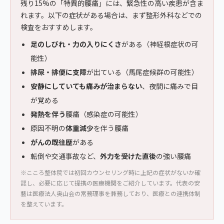
残り15%の「特異的腰痛」には、緊急性の高い疾患が含ま
れます。以下の症状がある場合は、まず整形外科などでの
検査をおすすめします。
足のしびれ・力の入りにくさ
がある（神経根症状の可
能性）
排尿・排便に支障
が出ている（馬尾症候群の可能性）
安静にしていても痛みが治まらない
、夜間に痛みで目
が覚める
発熱を伴う
腰痛（感染症の可能性）
原因不明の
体重減少
を伴う腰痛
がんの既往歴
がある
転倒や交通事故など、
外力を受けた直後
の強い腰痛
※こころ整体院では初回カウンセリング時に上記の症状がないか確
認し、必要に応じて提携の医療機関をご紹介しています。代表の安
藝は医療法人奥山会の常務理事を兼務しており、医療との連携体制
を整えています。