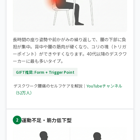
長時間の座り姿勢や前かがみの繰り返しで、腰の下部に負
担が集中。背中や腰の筋肉が硬くなり、コリの塊（トリガ
ーポイント）ができやすくなります。40代以降のデスクワ
ーカーに最も多いタイプ。
GIFT推奨: Form + Trigger Point
▶ デスクワークで腰痛になりやすい方へ
デスクワーク腰痛のセルフケアを解説｜
YouTubeチャンネル
（52万人）
運動不足・筋力低下型
2