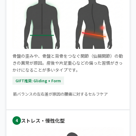
骨盤の歪みや、骨盤と背骨をつなぐ関節（仙腸関節）の動
きの異常が原因。産後や片足重心などの偏った習慣がきっ
かけになることが多いタイプです。
GIFT推奨: Gliding + Form
▶ 片側だけの腰痛｜痛みが楽になるストレッチ2選
筋バランスの左右差が原因の腰痛に対するセルフケア
ストレス・慢性化型
4