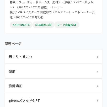
神奈川フューチャードリームス（野球）・渋谷シティFC（サッカ
ー）（2024年・2025年優勝）トレーナー
横浜DeNAベイスターズ 育成部門（アカデミー）へのトレーナー派
遣（2024年〜2026年3月）
NATA公認ATC
MLB球団10年
リーグ最優秀AT
関連ページ
›
肩こり・首こり
›
頭痛
›
姿勢矯正
›
giversメソッドGIFT