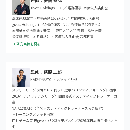
監修：安藝 泰弘
givers Holdings CEO ／ 常務理事, 医療法人奥山会
臨床経験28年・施術実績15万人超 ／ 年間約80万人来院
givers Holdings 全165拠点運営（こころ整体院125院 他）
国際論文誌掲載論文著者 ／ 東亜大学大学院 博士課程在籍
柔道整復師（国家資格）／ 医療法人奥山会 常務理事
→ 研究実績を見る
監修：萩原 三郎
NATA公認ATC ／ メソッド監修
メジャーリーグ球団で10年間プロ選手のコンディショニングに従事
2016年アパラチアンリーグ年間最優秀アスレティックトレーナー受
賞
NATA公認ATC（全米アスレティックトレーナーズ協会認定）
トレーニングメソッド考案
自社チーム 新宿givers（3×3女子バスケ／2026年日本選手権ベスト
4）