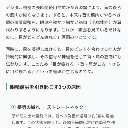
デジタル機器の長時間使用や前かがみ姿勢により、首の後ろ
の筋肉が硬くなります。すると、本来は首の筋肉がやるべき
頭の位置調整を、眼球を動かす細かい筋肉（毛様体筋）が肩
代わりするようになります。これが「画面を見ているだけな
のに、目がどんどん疲れる」原因のひとつです。
同時に、目を凝視し続けると、目のピントを合わせる筋肉が
持続的に緊張し、その信号が神経を通じて首・肩の筋肉にも
伝わります。このため「目が疲れる → 首・肩がこる → さら
に目が疲れる」という悪循環が生じるのです。
眼精疲労を引き起こす3つの原因
① 姿勢の崩れ — ストレートネック
頭が前に出た姿勢では、首への負担が通常の約3倍に増加
します。この状態が続くと、後頭下筋群は常に過緊張を強