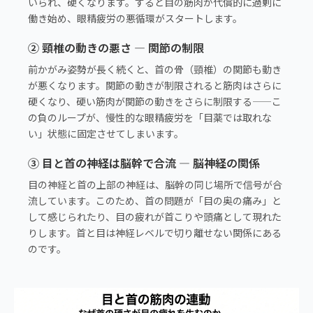
いられ、硬くなります。すると目の筋肉が代償的に過剰に
働き始め、眼精疲労の悪循環がスタートします。
② 頸椎の動きの悪さ — 関節の制限
前かがみ姿勢が長く続くと、首の骨（頸椎）の関節も動き
が悪くなります。関節の動きが制限されると筋肉はさらに
硬くなり、硬い筋肉が関節の動きをさらに制限する——こ
の負のループが、慢性的な眼精疲労を「目薬では取れな
い」状態に固定させてしまいます。
③ 目と首の神経は脳幹で合流 — 脳神経の関係
目の神経と首の上部の神経は、脳幹の同じ場所で信号が合
流しています。このため、首の問題が「目の奥の痛み」と
して感じられたり、目の疲れが首こりや頭痛として現れた
りします。首と目は神経レベルで切り離せない関係にある
のです。