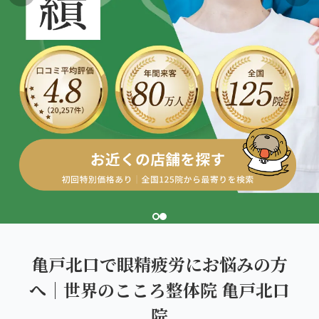
こころ整体院グループについて
東北
股関節の痛み
初めての方へ
ご予約はこちら
仙台エリア（4院）
産後の不調・体型の崩れ
giversメソッドGIFT
関東
OUR CONCEPT
骨盤の傾き・歪み
研究・論文
とらわれないカラダを。
池袋エリア（3院）
坐骨神経痛
医師・専門家からの推薦
新宿エリア（3院）
眼精疲労
メディア・実績
高田馬場エリア（2院）
ぎっくり腰
理想の通院期間について
亀戸エリア（2院）
寝違え
お客様の声
町田エリア（2院）
姿勢矯正
亀戸北口で眼精疲労にお悩みの方
お知らせ
立川エリア（2院）
へ｜世界のこころ整体院 亀戸北口
疲労回復
コラム
院
中国