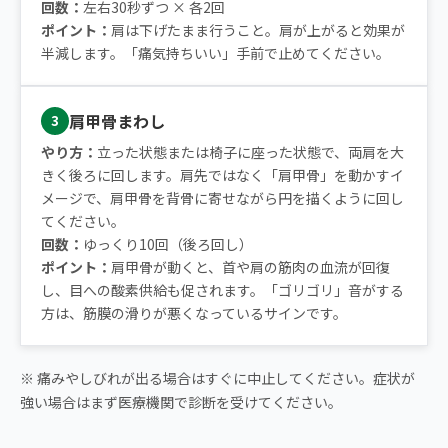
回数：
左右30秒ずつ × 各2回
ポイント：
肩は下げたまま行うこと。肩が上がると効果が
半減します。「痛気持ちいい」手前で止めてください。
肩甲骨まわし
3
やり方：
立った状態または椅子に座った状態で、両肩を大
きく後ろに回します。肩先ではなく「肩甲骨」を動かすイ
メージで、肩甲骨を背骨に寄せながら円を描くように回し
てください。
回数：
ゆっくり10回（後ろ回し）
ポイント：
肩甲骨が動くと、首や肩の筋肉の血流が回復
し、目への酸素供給も促されます。「ゴリゴリ」音がする
方は、筋膜の滑りが悪くなっているサインです。
※ 痛みやしびれが出る場合はすぐに中止してください。症状が
強い場合はまず医療機関で診断を受けてください。