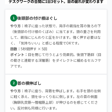
後頭部の付け根ほぐし
1
やり方：
椅子に座った状態で、両手の親指を耳の後ろの下
（後頭部の付け根のくぼみ）に当てます。頭の重さを利用
して、親指にじんわりと圧をかけます。強く押す必要はな
く、「気持ちいい」と感じる程度でOKです。
回数：
5秒間押す × 5回
ポイント：
目を閉じて行うとより効果的。後頭下筋群（目
の動きと連動する深層筋）をダイレクトに緩めるセルフケ
アです。
首の横伸ばし
2
やり方：
椅子に座り、背筋を伸ばします。右手を頭の左側
に軽く添え、頭をゆっくり右に倒します。左の首の側面
（胸鎖乳突筋〜僧帽筋上部）が伸びるのを感じてくださ
い。反対側も同様に行います。