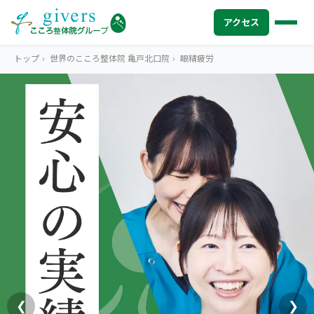
アクセス
トップ
›
世界のこころ整体院 亀戸北口院
›
眼精疲労
HOME
トップ
SYMPTOMS
症状から探す
腰痛
MENU
メニューから探す
肩こり・首こり
STORE
店舗一覧
頭痛
AREA
エリアから探す
北海道
四十肩・五十肩
ABOUT US
私たちについて
札幌エリア（13院）
❮
❯
膝痛・関節痛