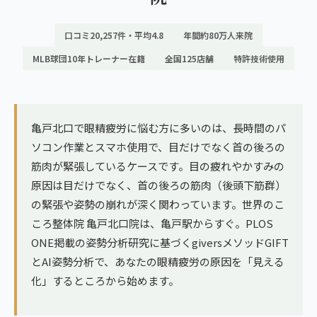
ランナー膝
広島エリア（4院）
口コミ20,257件・平均4.8
年間約80万人来院
ゴルフ
九州
MLB球団10年トレーナー在籍
全国125店舗
特許技術使用
テニス
福岡エリア（9院）
ヨガ・ピラティス
鹿児島エリア（3院）
亀戸北口で眼精疲労に悩む方に多いのは、長時間のパ
ソコン作業とスマホ使用で、目だけでなく首の後ろの
→ エリア一覧（全11エリア）
筋肉が緊張しているケースです。目の疲れやかすみの
原因は目だけでなく、首の後ろの筋肉（後頭下筋群）
の緊張や姿勢の崩れが深く関わっています。世界のこ
ころ整体院 亀戸北口院は、亀戸駅からすぐ。PLOS
ONE掲載の姿勢分析研究に基づくgiversメソッドGIFT
とAI姿勢分析で、あなたの眼精疲労の原因を「見える
化」するところから始めます。