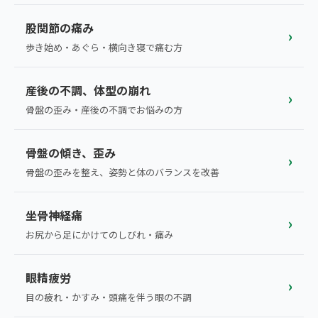
ランナー膝
広島エリア（4院）
股関節の痛み
›
ゴルフ
歩き始め・あぐら・横向き寝で痛む方
九州
テニス
福岡エリア（9院）
産後の不調、体型の崩れ
›
ヨガ・ピラティス
骨盤の歪み・産後の不調でお悩みの方
鹿児島エリア（3院）
骨盤の傾き、歪み
→ エリア一覧（全11エリア）
›
骨盤の歪みを整え、姿勢と体のバランスを改善
坐骨神経痛
›
お尻から足にかけてのしびれ・痛み
眼精疲労
›
目の疲れ・かすみ・頭痛を伴う眼の不調