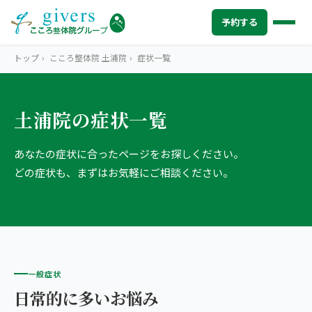
予約する
トップ
›
こころ整体院 土浦院
›
症状一覧
土浦院の症状一覧
HOME
トップ
あなたの症状に合ったページをお探しください。
SYMPTOMS
症状から探す
どの症状も、まずはお気軽にご相談ください。
腰痛
MENU
メニューから探す
肩こり・首こり
STORE
店舗一覧
頭痛
AREA
エリアから探す
一般症状
北海道
四十肩・五十肩
ABOUT US
私たちについて
日常的に多いお悩み
札幌エリア（13院）
膝痛・関節痛