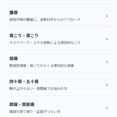
こころ整体院グループについて
東北
股関節の痛み
腰痛
初めての方へ
›
ご予約はこちら
仙台エリア（4院）
原因不明の腰痛に、姿勢科学からのアプローチ
産後の不調・体型の崩れ
giversメソッドGIFT
関東
OUR CONCEPT
骨盤の傾き・歪み
肩こり・首こり
研究・論文
›
とらわれないカラダを。
池袋エリア（3院）
デスクワーク・スマホ姿勢による慢性的なこり
坐骨神経痛
医師・専門家からの推薦
新宿エリア（3院）
頭痛
眼精疲労
›
メディア・実績
高田馬場エリア（2院）
緊張型頭痛・首こりからくる慢性的な頭痛
ぎっくり腰
理想の通院期間について
亀戸エリア（2院）
四十肩・五十肩
寝違え
›
お客様の声
腕が上がらない・夜間痛でお悩みの方
町田エリア（2院）
姿勢矯正
お知らせ
立川エリア（2院）
膝痛・関節痛
›
疲労回復
コラム
階段の昇り降り・正座がつらい方
中国