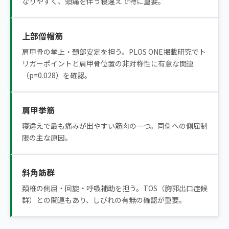
なりやすく、頭痛を伴う寝違えで特に重要。
上部僧帽筋
肩甲骨の挙上・頚部安定を担う。PLOS ONE掲載研究でト
リガーポイントと肩甲骨位置の非対称性に有意な関連
（p=0.028）を確認。
肩甲挙筋
寝違えで最も痛みが出やすい筋肉の一つ。同側への側屈制
限の主な原因。
斜角筋群
頚椎の側屈・回旋・呼吸補助を担う。TOS（胸郭出口症候
群）との関連もあり、しびれの有無の確認が重要。