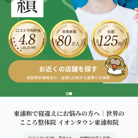
こころ整体院グループについて
東北
股関節の痛み
初めての方へ
ご予約はこちら
仙台エリア（4院）
産後の不調・体型の崩れ
giversメソッドGIFT
関東
OUR CONCEPT
骨盤の傾き・歪み
研究・論文
とらわれないカラダを。
池袋エリア（3院）
坐骨神経痛
医師・専門家からの推薦
新宿エリア（3院）
眼精疲労
メディア・実績
高田馬場エリア（2院）
ぎっくり腰
理想の通院期間について
亀戸エリア（2院）
寝違え
お客様の声
町田エリア（2院）
姿勢矯正
東浦和で寝違えにお悩みの方へ｜世界の
お知らせ
立川エリア（2院）
こころ整体院 イオンタウン東浦和院
疲労回復
コラム
中国
口コミ20,257件・平均4.8
年間約80万人来院