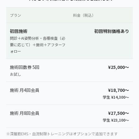
プラン
料金（税込）
初回施術
初回特別価格あり
問診＋AI姿勢分析・各種検査（必
要に応じて）＋施術＋アフターフ
ォロー
施術回数券 5回
¥25,000〜
お試し
施術 月4回会員
¥18,700〜
学生 ¥14,300〜
施術 月8回会員
¥27,500〜
学生 ¥23,100〜
※深層筋EMS・血流制限トレーニングはオプションで追加できます