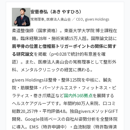
安藝泰弘（あき やすひろ）
常務理事, 医療法人奥山会 ／ CEO, givers Holdings
柔道整復師（国家資格）。東亜大学大学院 博士課程在
籍。臨床経験28年・施術実績15万人超。国際論文誌に
肩甲骨の位置と僧帽筋トリガーポイントの関係に関す
る研究論文
を掲載（p=0.028で統計的有意差を確
認）。また、医療法人奥山会の常務理事として整形外
科、メンタルクリニックの経営に携わる。
givers Holdingsは整骨・整体125院を中核に、鍼灸
院・筋膜整体・パーソナルエステ・フィットネス・ピ
ラティス・巻き爪矯正など
国内外165拠点
を展開する
ヘルスケアグループです。年間約80万人来院、口コミ
総数20,257件・平均評価4.8。独自giversメソッドGIFT
開発、Google技術ベースの自社AI姿勢分析を全整体院
に導入。EMS（特許申請中）・血流制限（特許取得済