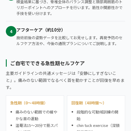
検査結果に基づき、脊椎全体のバランス調整と頚部周囲筋のト
リガーポイントへのアプローチを行います。筋性か関節性かで
手技を使い分けます。
アフターケア（約10分）
4
施術前後の姿勢データを比較してお見せします。再発予防のセ
ルフケア方法や、今後の通院プランについてご説明します。
ご自宅でできる急性期セルフケア
主要ガイドラインの共通メッセージは「安静にしすぎないこ
と」。痛みのない範囲でなるべく首を動かすことが回復を早めま
す。
急性期（0〜48時間）
回復期（48時間〜）
痛みのない範囲での緩や
段階的な可動域訓練の開
かな首の運動
始
温罨法15〜20分で筋スパ
chin tuck exercise（深頸