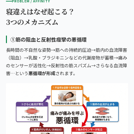
PROBLEM / AFFINITY
寝違えはなぜ起こる？
3つのメカニズム
①筋の阻血と反射性痙攣の悪循環
長時間の不自然な姿勢→筋への持続的圧迫→筋内の血流障害
（阻血）→乳酸・ブラジキニンなどの代謝産物が蓄積→痛み
のセンサーが活性化→反射性の筋スパズム→さらなる血流障
害…という
悪循環が形成
されます。