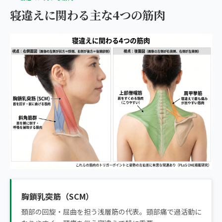
寝違えに関わる主な4つの筋肉
胸鎖乳突筋（SCM）
頚部の回旋・屈曲を担う浅層筋の代表。頸部痛で過活動に