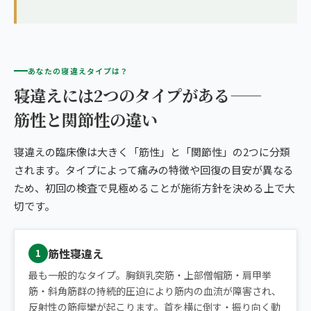
あなたの寝違えタイプは？
寝違えには2つのタイプがある——
筋性と関節性の違い
寝違えの臨床像は大きく「筋性」と「関節性」の2つに分類
されます。タイプによって痛みの特徴や回復の目安が異なる
ため、初回の検査で見極めることが施術方針を決める上で大
切です。
筋性寝違え
1
最も一般的なタイプ。胸鎖乳突筋・上部僧帽筋・肩甲挙
筋・斜角筋群の持続的圧迫により筋内の血流が障害され、
反射性の筋痙攣が起こります。首を横に倒す・振り向く動