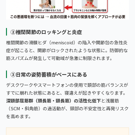
②椎間関節のロッキングと炎症
椎間関節の滑膜ヒダ（meniscoid）の陥入や関節包の急性炎
症が起こると、関節がロックされたような状態に。防御的な
筋スパズムが発生して可動域が急激に制限されます。
③日常の姿勢蓄積がベースにある
デスクワークやスマートフォンの使用で頚部の筋バランスが
すでに崩れた状態にあると、寝違えが起きやすくなります。
深頸部屈筋群（頭長筋・頸長筋）の活性化低下
と浅層筋
（SCM・斜角筋）の過活動が、頸部の不安定性と再発リスク
を高めます。