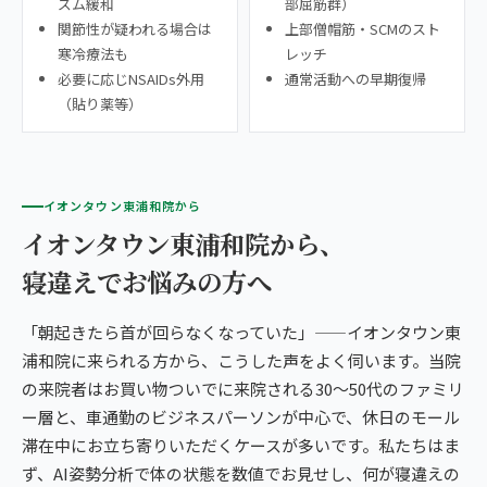
ズム緩和
部屈筋群）
関節性が疑われる場合は
上部僧帽筋・SCMのスト
寒冷療法も
レッチ
必要に応じNSAIDs外用
通常活動への早期復帰
（貼り薬等）
イオンタウン東浦和院から
イオンタウン東浦和院から、
寝違えでお悩みの方へ
「朝起きたら首が回らなくなっていた」——イオンタウン東
浦和院に来られる方から、こうした声をよく伺います。当院
の来院者はお買い物ついでに来院される30〜50代のファミリ
ー層と、車通勤のビジネスパーソンが中心で、休日のモール
滞在中にお立ち寄りいただくケースが多いです。私たちはま
ず、AI姿勢分析で体の状態を数値でお見せし、何が寝違えの