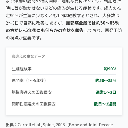
より頚部の筋肉や椎間関節に過度な負荷がかかり、朝起きた
時に首が動かせないほどの痛みが生じる症状です。成人の推
定90%が生涯に少なくとも1回は経験するとされ、大多数は
2〜3日で自然に改善しますが、
頸部痛全般では約50〜85%
の方が1〜5年後にも何らかの症状を報告
しており、再発予防
の視点が重要です。
寝違えの主なデータ
生涯経験率
約90%
再発率（1〜5年後）
約50〜85%
筋性寝違えの回復目安
通常1〜3日
関節性寝違えの回復目安
数日〜2週間
出典：Carroll et al., Spine, 2008（Bone and Joint Decade