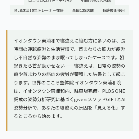
ランナー膝
広島エリア（4院）
MLB球団10年トレーナー在籍
全国125店舗
特許技術使用
ゴルフ
九州
テニス
福岡エリア（9院）
イオンタウン東浦和で寝違えに悩む方に多いのは、長
ヨガ・ピラティス
時間の運転疲労と生活習慣で、首まわりの筋肉が疲労
鹿児島エリア（3院）
し不自然な姿勢のまま眠ってしまったケースです。朝
起きたら首が動かせない——寝違えは、日常の姿勢の
→ エリア一覧（全11エリア）
癖や首まわりの筋肉の疲労が蓄積した結果として起こ
ります。世界のこころ整体院 イオンタウン東浦和院
は、イオンタウン東浦和内、駐車場完備。PLOS ONE
掲載の姿勢分析研究に基づくgiversメソッドGIFTとAI
姿勢分析で、あなたの寝違えの原因を「見える化」す
るところから始めます。