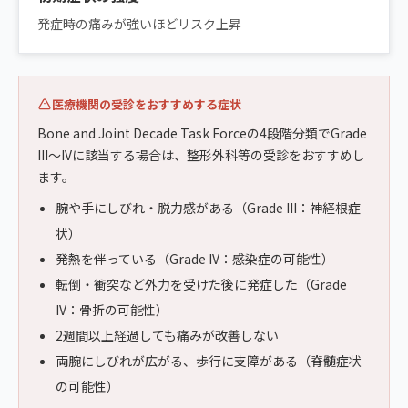
発症時の痛みが強いほどリスク上昇
医療機関の受診をおすすめする症状
Bone and Joint Decade Task Forceの4段階分類でGrade
III〜IVに該当する場合は、整形外科等の受診をおすすめし
ます。
腕や手にしびれ・脱力感がある（Grade III：神経根症
状）
発熱を伴っている（Grade IV：感染症の可能性）
転倒・衝突など外力を受けた後に発症した（Grade
IV：骨折の可能性）
2週間以上経過しても痛みが改善しない
両腕にしびれが広がる、歩行に支障がある（脊髄症状
の可能性）