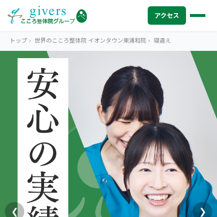
アクセス
トップ
›
世界のこころ整体院 イオンタウン東浦和院
›
寝違え
HOME
トップ
SYMPTOMS
症状から探す
腰痛
MENU
メニューから探す
肩こり・首こり
STORE
店舗一覧
頭痛
AREA
エリアから探す
北海道
四十肩・五十肩
ABOUT US
私たちについて
札幌エリア（13院）
❮
❯
膝痛・関節痛