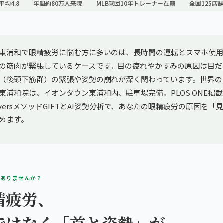
平均4.8
年間約80万人来院
MLB球団10年トレーナー在籍
全国125店
東浦和で眼精疲労に悩む方に多いのは、長時間の運転とスマホ使用
の筋肉が緊張しているケースです。目の疲れやかすみの原因は目だ
（後頭下筋群）の緊張や姿勢の崩れが深く関わっています。世界の
東浦和院は、イオンタウン東浦和内、駐車場完備。PLOS ONE掲
versメソッドGIFTとAI姿勢分析で、あなたの眼精疲労の原因を「
めます。
、ありませんか？
精疲労、
ではなく「首と姿勢」が