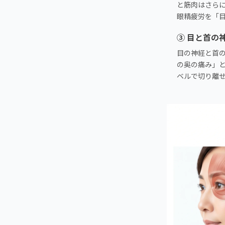
と筋肉はさら
眼精疲労を「
③ 目と首の
目の神経と首
の奥の痛み」
ベルで切り離