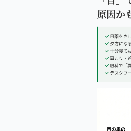
原因か
目薬をさ
夕方にな
十分寝て
肩こり・
眼科で「
デスクワー