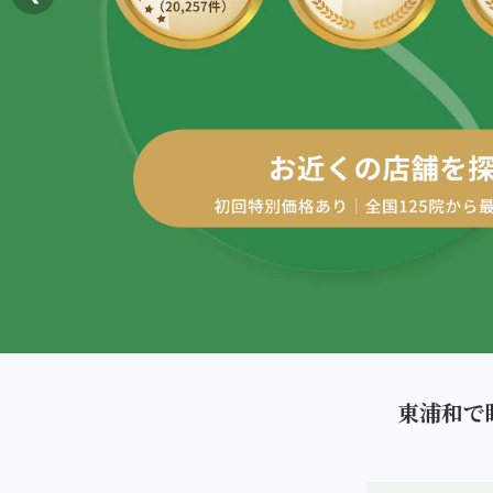
AREA
エリアから探す
四十肩・五十肩
北海道
ABOUT US
私たちについて
膝痛・関節痛
札幌エリア（13院）
こころ整体院グループについて
股関節の痛み
東北
初めての方へ
仙台エリア（4院）
産後の不調・体型の崩れ
ご予約はこちら
giversメソッドGIFT
関東
骨盤の傾き・歪み
池袋エリア（3院）
研究・論文
坐骨神経痛
新宿エリア（3院）
医師・専門家からの推薦
眼精疲労
東浦和で
高田馬場エリア（2院）
メディア・実績
ぎっくり腰