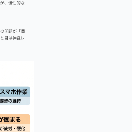
プが、慢性的な
首の問題が「目
首と目は神経レ