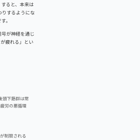
。すると、本来は
わりするようにな
です。
信号が神経を通じ
目が疲れる」とい
後頭下筋群は常
精疲労の悪循環
きが制限される