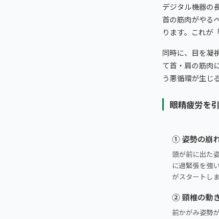
デジタル機器の
首の筋肉がやる
ります。これが
同時に、目を凝
て首・肩の筋肉に
う悪循環が生じ
眼精疲労を引
① 姿勢の崩
頭が前に出た
に過緊張を強
がスタートし
② 頸椎の動
前かがみ姿勢