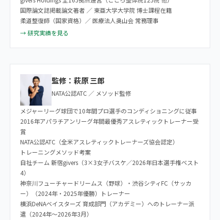
国際論文誌掲載論文著者 ／ 東亜大学大学院 博士課程在籍
柔道整復師（国家資格）／ 医療法人奥山会 常務理事
→ 研究実績を見る
監修：萩原 三郎
NATA公認ATC ／ メソッド監修
メジャーリーグ球団で10年間プロ選手のコンディショニングに従事
2016年アパラチアンリーグ年間最優秀アスレティックトレーナー受
賞
NATA公認ATC（全米アスレティックトレーナーズ協会認定）
トレーニングメソッド考案
自社チーム 新宿givers（3×3女子バスケ／2026年日本選手権ベスト
4）
神奈川フューチャードリームス（野球）・渋谷シティFC（サッカ
ー）（2024年・2025年優勝）トレーナー
横浜DeNAベイスターズ 育成部門（アカデミー）へのトレーナー派
遣（2024年〜2026年3月）