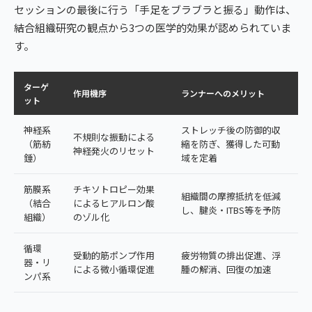
セッションの最後に行う「手足をブラブラと振る」動作は、
結合組織研究の観点から3つの医学的効果が認められていま
す。
ターゲ
作用機序
ランナーへのメリット
ット
神経系
ストレッチ後の防御的収
不規則な振動による
（筋紡
縮を防ぎ、獲得した可動
神経発火のリセット
錘）
域を定着
筋膜系
チキソトロピー効果
組織間の摩擦抵抗を低減
（結合
によるヒアルロン酸
し、腱炎・ITBS等を予防
組織）
のゾル化
循環
受動的筋ポンプ作用
疲労物質の排出促進、浮
器・リ
による微小循環促進
腫の解消、回復の加速
ンパ系