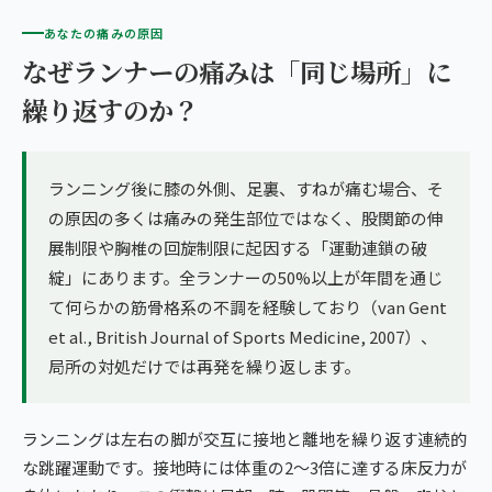
あなたの痛みの原因
なぜランナーの痛みは「同じ場所」に
繰り返すのか？
ランニング後に膝の外側、足裏、すねが痛む場合、そ
の原因の多くは痛みの発生部位ではなく、股関節の伸
展制限や胸椎の回旋制限に起因する「運動連鎖の破
綻」にあります。全ランナーの50%以上が年間を通じ
て何らかの筋骨格系の不調を経験しており（van Gent
et al., British Journal of Sports Medicine, 2007）、
局所の対処だけでは再発を繰り返します。
ランニングは左右の脚が交互に接地と離地を繰り返す連続的
な跳躍運動です。接地時には体重の2〜3倍に達する床反力が