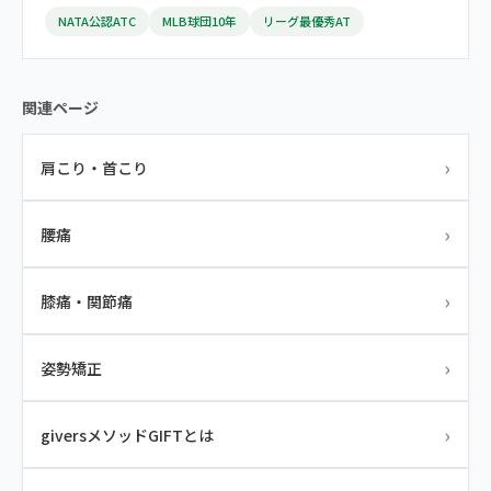
NATA公認ATC
MLB球団10年
リーグ最優秀AT
関連ページ
›
肩こり・首こり
›
腰痛
›
膝痛・関節痛
›
姿勢矯正
›
giversメソッドGIFTとは