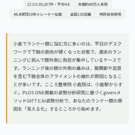
ランナー膝
口コミ20,257件・平均4.8
年間約80万人来院
広島エリア（4院）
MLB球団10年トレーナー在籍
全国125店舗
特許技術使用
ゴルフ
九州
テニス
福岡エリア（9院）
ヨガ・ピラティス
小倉でランナー膝に悩む方に多いのは、平日のデスク
鹿児島エリア（3院）
ワークで下肢の筋肉が硬くなった状態で、週末のラン
ニングに挑んで膝外側に負担が集中しているケースで
→ エリア一覧（全11エリア）
す。ランニング後の膝の外側の痛みは、股関節や足首
を含む下肢全体のアライメントの崩れが原因となるこ
とが多いです。こころ整骨院 小倉院は、小倉駅からす
ぐ。PLOS ONE掲載の姿勢分析研究に基づくgiversメ
ソッドGIFTとAI姿勢分析で、あなたのランナー膝の原
因を「見える化」するところから始めます。