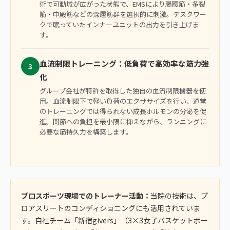
術で可動域が広がった状態で、EMSにより腸腰筋・多裂
筋・中殿筋などの深層筋群を選択的に刺激。デスクワー
クで眠っていたインナーユニットの出力を引き上げま
す。
血流制限トレーニング：低負荷で高効率な筋力強
3
化
グループ会社が特許を取得した独自の血流制限機器を使
用。血流制限下で軽い負荷のエクササイズを行い、通常
のトレーニングでは得られない成長ホルモンの分泌を促
進。関節への負担を最小限に抑えながら、ランニングに
必要な筋持久力を構築します。
プロスポーツ現場でのトレーナー活動：
当院の技術は、プ
ロアスリートのコンディショニングにも活用されていま
す。自社チーム「新宿givers」（3×3女子バスケットボー