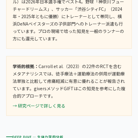
ル）は2026年日本選手権でベスト4。野球「神奈川フュー
チャードリームス」、サッカー「渋谷シティFC」（2024
年・2025年ともに優勝）にトレーナーとして帯同し、横
浜DeNAベイスターズの子供部門へのトレーナー派遣も行
っています。プロの現場で培った知見を一般のランナーの
方にも還元しています。
学術的根拠：
Carroll et al.（2023）の22件のRCTを含む
メタアナリシスでは、徒手療法＋運動療法の併用が運動療
法単独と比較して疼痛軽減に有意に優れることが報告され
ています。giversメソッドGIFTはこの知見を参考にした複
合的アプローチです。
→ 研究ページで詳しく見る
DEEP DIVE — 生体力学的分析