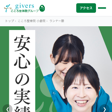
アクセス
トップ
›
こころ整骨院 小倉院
›
ランナー膝
HOME
トップ
SYMPTOMS
症状から探す
腰痛
MENU
メニューから探す
肩こり・首こり
STORE
店舗一覧
頭痛
AREA
エリアから探す
北海道
四十肩・五十肩
ABOUT US
私たちについて
札幌エリア（13院）
❮
❯
膝痛・関節痛