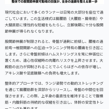
現代社会において多くのランナーは日常の大部分を座位で過
ごしています。この生活様式は腸腰筋（大腰筋・腸骨筋）や
大腿直筋に慢性的な短縮をもたらし、立脚後期に十分な股関
節伸展が得られなくなります。
股関節伸展が制限されると、骨盤が過剰に前傾し、腰椎の過
前弯→椎間関節への圧迫→ランニング特有の腰痛を引き起こ
します。さらに骨盤前傾はハムストリングスを常に伸張位に
置くため、遠心性収縮時の肉離れリスクを上昇させます。大
殿筋の出力が抑制されることでふくらはぎへの依存が増し、
アキレス腱や足底腱膜への負荷も増大します。
整体的アプローチでは、ランジ姿勢での動的ストレッチング
を通じて腸腰筋群を深部からリリースし、骨盤の中間位を回
復させます。この際、上半身の垂直性を維持することで腹横
筋・内腹斜筋の持続的な収縮を引き出し、体幹の安定性トレ
ーニングも兼ねます。