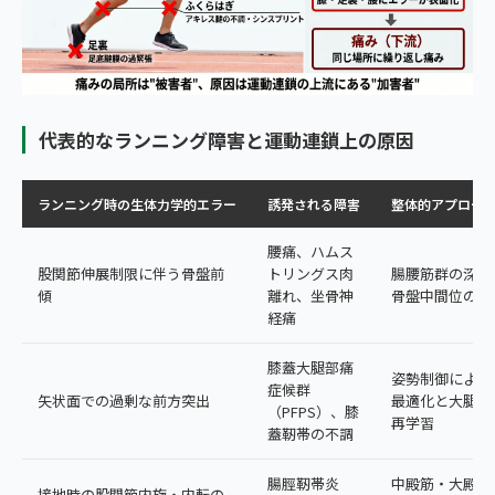
代表的なランニング障害と運動連鎖上の原因
ランニング時の生体力学的エラー
誘発される障害
整体的アプロー
腰痛、ハムス
股関節伸展制限に伴う骨盤前
トリングス肉
腸腰筋群の深部
傾
離れ、坐骨神
骨盤中間位の回
経痛
膝蓋大腿部痛
姿勢制御による
症候群
矢状面での過剰な前方突出
最適化と大腿四
（PFPS）、膝
再学習
蓋靭帯の不調
腸脛靭帯炎
中殿筋・大殿筋
接地時の股関節内旋・内転の