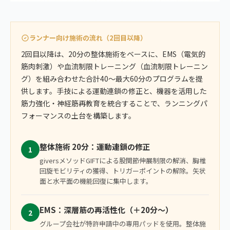
ランナー向け施術の流れ（2回目以降）
2回目以降は、20分の整体施術をベースに、EMS（電気的
筋肉刺激）や血流制限トレーニング（血流制限トレーニン
グ）を組み合わせた合計40〜最大60分のプログラムを提
供します。手技による運動連鎖の修正と、機器を活用した
筋力強化・神経筋再教育を統合することで、ランニングパ
フォーマンスの土台を構築します。
整体施術 20分：運動連鎖の修正
1
giversメソッドGIFTによる股関節伸展制限の解消、胸椎
回旋モビリティの獲得、トリガーポイントの解除。矢状
面と水平面の機能回復に集中します。
EMS：深層筋の再活性化（＋20分〜）
2
グループ会社が特許申請中の専用パッドを使用。整体施