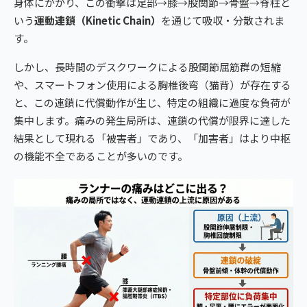
身体にかかり、この衝撃は足部→膝→股関節→骨盤→脊柱と
いう
運動連鎖（Kinetic Chain）
を通じて吸収・分散されま
す。
しかし、長時間のデスクワークによる股関節屈筋群の短縮
や、スマートフォン使用による胸椎後弯（猫背）が存在する
と、この連鎖に代償動作が生じ、特定の組織に過度な負荷が
集中します。痛みの発生局所は、連鎖の代償が限界に達した
結果として現れる「被害者」であり、「加害者」はより中枢
の機能不全であることが多いのです。