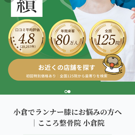
こころ整体院グループについて
東北
股関節の痛み
初めての方へ
ご予約はこちら
仙台エリア（4院）
産後の不調・体型の崩れ
giversメソッドGIFT
関東
OUR CONCEPT
骨盤の傾き・歪み
研究・論文
とらわれないカラダを。
池袋エリア（3院）
坐骨神経痛
医師・専門家からの推薦
新宿エリア（3院）
眼精疲労
メディア・実績
高田馬場エリア（2院）
ぎっくり腰
理想の通院期間について
亀戸エリア（2院）
寝違え
お客様の声
町田エリア（2院）
姿勢矯正
小倉でランナー膝にお悩みの方へ
お知らせ
立川エリア（2院）
｜こころ整骨院 小倉院
疲労回復
コラム
中国