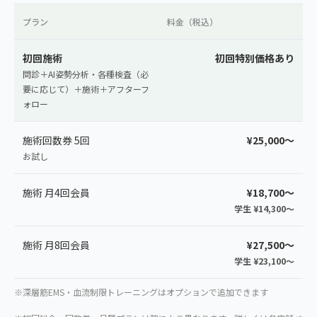
プラン
料金（税込）
初回施術
初回特別価格あり
問診＋AI姿勢分析・各種検査（必
要に応じて）＋施術＋アフターフ
ォロー
施術回数券 5回
¥25,000〜
お試し
施術 月4回会員
¥18,700〜
学生 ¥14,300〜
施術 月8回会員
¥27,500〜
学生 ¥23,100〜
※深層筋EMS・血流制限トレーニングはオプションで追加できます