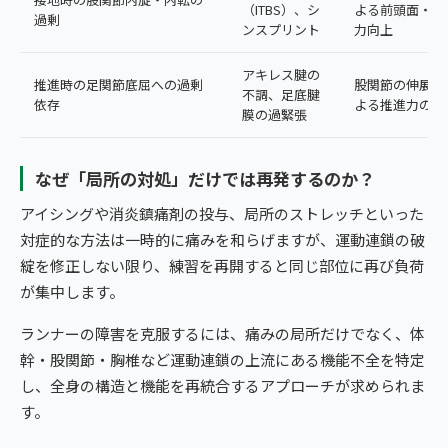
（ITBS）、シ
よる前頭面・水
過剰
ンスプリント
力向上
アキレス腱の
推進時の足関節底屈への過剰
股関節の伸展可
不調、足底腱
依存
よる推進力の分
膜の過緊張
なぜ「局所の対処」だけでは再発するのか？
アイシングや消炎鎮痛剤の投与、局所のストレッチといった
対症的な方法は一時的に痛みを和らげますが、運動連鎖の破
綻を修正しない限り、練習を再開すると同じ部位に再び負荷
が集中します。
ランナーの障害を克服するには、痛みの局所だけでなく、体
幹・股関節・胸椎など運動連鎖の上流にある機能不全を特定
し、全身の構造と機能を再統合するアプローチが求められま
す。