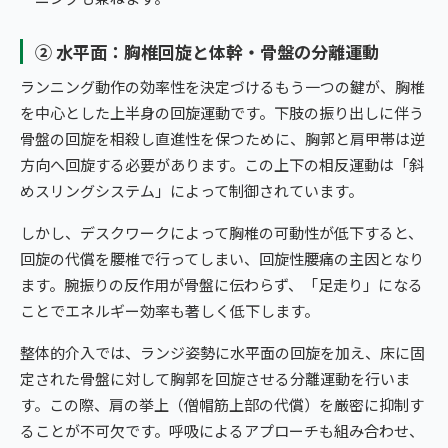
② 水平面：胸椎回旋と体幹・骨盤の分離運動
ランニング動作の効率性を決定づけるもう一つの鍵が、胸椎
を中心とした上半身の回旋運動です。下肢の振り出しに伴う
骨盤の回旋を相殺し直進性を保つために、胸郭と肩甲帯は逆
方向へ回旋する必要があります。この上下の相反運動は「斜
めスリングシステム」によって制御されています。
しかし、デスクワークによって胸椎の可動性が低下すると、
回旋の代償を腰椎で行ってしまい、回旋性腰痛の主因となり
ます。腕振りの反作用が骨盤に伝わらず、「足走り」になる
ことでエネルギー効率も著しく低下します。
整体的介入では、ランジ姿勢に水平面の回旋を加え、床に固
定された骨盤に対して胸郭を回旋させる分離運動を行いま
す。この際、肩の挙上（僧帽筋上部の代償）を厳密に抑制す
ることが不可欠です。呼吸によるアプローチも組み合わせ、