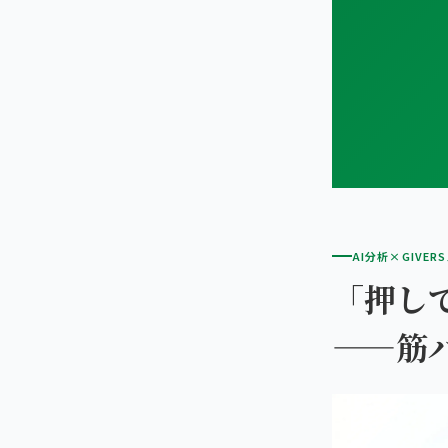
AI分析×GIVER
「押し
——筋