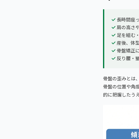
長時間座
肩の高さ
足を組む
産後、体
骨盤矯正
反り腰・
骨盤の歪みとは
骨盤の位置や角度
的に把握したう