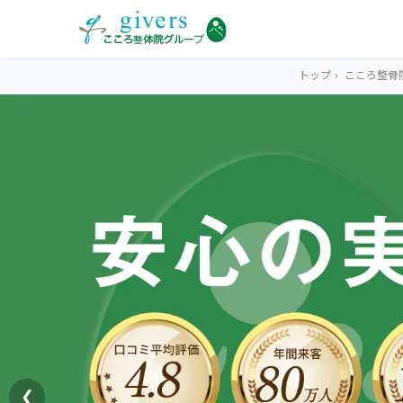
トップ
›
こころ整骨
HOME
トップ
SYMPTOMS
症状から探す
腰痛
MENU
メニューから探す
肩こり・首こり
STORE
店舗一覧
頭痛
❮