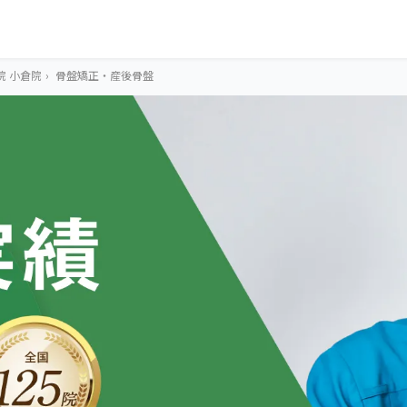
院 小倉院
›
骨盤矯正・産後骨盤
OUR CONCEPT
とらわれないカラ