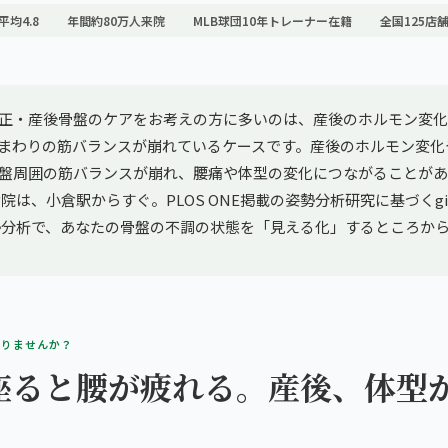
平均4.8
年間約80万人来院
MLB球団10年トレーナー在籍
全国125店
正・産後骨盤のケアをお考えの方に多いのは、産後のホルモン変化
まわりの筋バランスが崩れているケースです。産後のホルモン変化
盤周囲の筋バランスが崩れ、腰痛や体型の変化につながることがあ
院は、小倉駅からすぐ。PLOS ONE掲載の姿勢分析研究に基づくgiv
I姿勢分析で、あなたの骨盤の不調の状態を「見える化」するところか
ありませんか？
座ると腰が疲れる。産後、体型