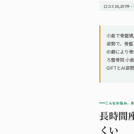
亀戸エリア（2院）
理想の通院期間について
口コミ20,257件・
寝違え
町田エリア（2院）
お客様の声
姿勢矯正
立川エリア（2院）
小倉で骨盤矯
お知らせ
疲労回復
姿勢で、骨盤
中国
の癖により骨
コラム
ランナー膝
ろ整骨院 小倉
広島エリア（4院）
GIFTとA
ゴルフ
九州
福岡エリア（9院）
テニス
こんなお悩み、
鹿児島エリア（3院）
ヨガ・ピラティス
長時間
くい
→ エリア一覧（全11エリア）