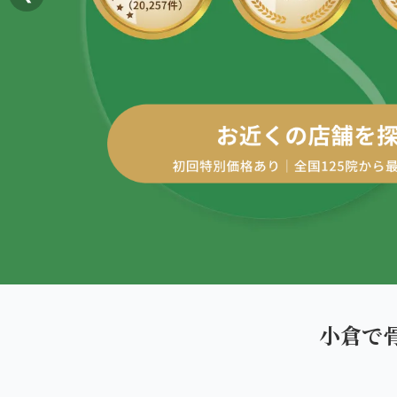
AREA
エリアから探す
四十肩・五十肩
北海道
ABOUT US
私たちについて
膝痛・関節痛
札幌エリア（13院）
こころ整体院グループについて
股関節の痛み
東北
初めての方へ
仙台エリア（4院）
産後の不調・体型の崩れ
ご予約はこちら
giversメソッドGIFT
関東
骨盤の傾き・歪み
池袋エリア（3院）
研究・論文
坐骨神経痛
新宿エリア（3院）
医師・専門家からの推薦
眼精疲労
小倉で
高田馬場エリア（2院）
メディア・実績
ぎっくり腰