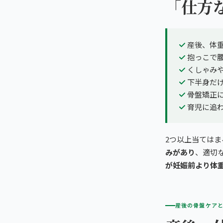
「仕方
産後、体
抱っこで
くしゃみ
下半身だ
骨盤矯正
育児に追
2つ以上当ては
みがあり
、適切
が妊娠前より体
産後の骨盤ケア