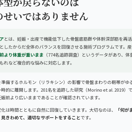
体型が戻らないのは
のせいではありません
ア
とは、妊娠・出産で機能低下した骨盤底筋群や体幹深部筋を再活
としたからだ全体のバランスを回復させる施術プログラムです。産
前より体重が重いまま
（774名追跡調査）というデータがあり、体
もれなど複合的な悩みに対応します。
を準備するホルモン（リラキシン）の影響で骨盤まわりの靭帯がゆ
的に離開します。201名を追跡した研究（Morino et al. 2019
妊娠前より広いままであることが確認されています。
変化は時間とともに自然に回復していきます。大切なのは、
「何が
く見きわめて、適切なサポートをすること
です。