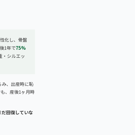
性化し、骨盤
後1年で
75%
重・シルエッ
るみ、出産時に恥
）でも、産後1ヶ月時
まだ回復していな