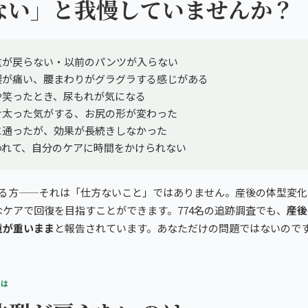
ない」と我慢していませんか？
重が戻らない・以前のパンツが入らない
腰が痛い、腰まわりがグラグラする感じがある
や笑ったとき、尿もれが気になる
け太った気がする、お尻の形が変わった
に通ったが、効果が長続きしなかった
われて、自分のケアに時間をかけられない
まる方——それは「仕方ないこと」ではありません。産後の体型変化
なケアで回復を目指すことができます。774名の追跡調査でも、
産後
重が重いまま
と報告されています。あなただけの問題ではないので
とは