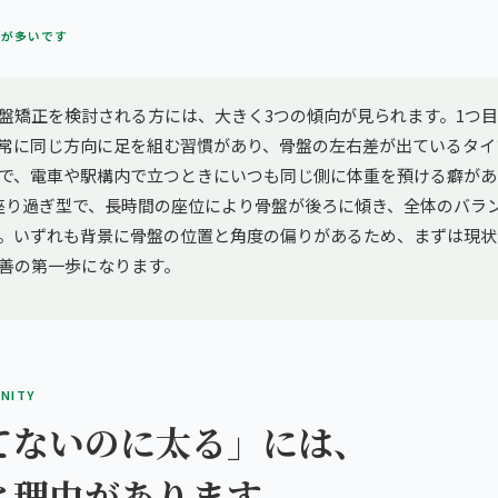
方が多いです
盤矯正を検討される方には、大きく3つの傾向が見られます。1つ
常に同じ方向に足を組む習慣があり、骨盤の左右差が出ているタイ
で、電車や駅構内で立つときにいつも同じ側に体重を預ける癖があ
座り過ぎ型で、長時間の座位により骨盤が後ろに傾き、全体のバラ
。いずれも背景に骨盤の位置と角度の偏りがあるため、まずは現状
善の第一歩になります。
INITY
てないのに太る」には、
と理由があります。