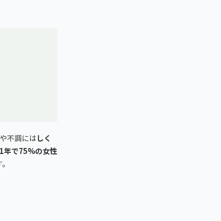
や不調には
しく
1年で75%の女性
す。