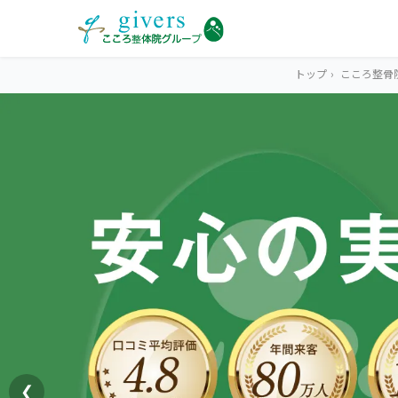
トップ
›
こころ整骨
HOME
トップ
SYMPTOMS
症状から探す
腰痛
MENU
メニューから探す
肩こり・首こり
STORE
店舗一覧
頭痛
❮