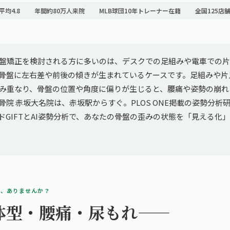
平均4.8
年間約80万人来院
MLB球団10年トレーナー在籍
全国125店
盤矯正を検討される方に多いのは、デスクでの足組みや電車での片
骨盤に左右差や前後の傾きが生まれているケースです。足組みや片
み重なり、骨盤の位置や角度に偏りが生じると、腰痛や姿勢の崩れ
骨院 赤坂大名院は、赤坂駅からすぐ。PLOS ONE掲載の姿勢分析
ソッドGIFTとAI姿勢分析で、あなたの骨盤の歪みの状態を「見える化
み、ありませんか？
体型・腰痛・尿もれ——