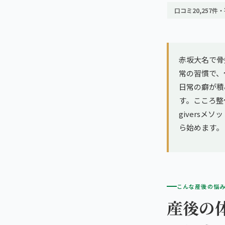
亀戸エリア（2院）
理想の通院期間について
口コミ20,257件・
寝違え
町田エリア（2院）
お客様の声
姿勢矯正
立川エリア（2院）
赤坂大名で骨
お知らせ
疲労回復
常の習慣で、
中国
日常の癖が積
コラム
ランナー膝
す。こころ整
広島エリア（4院）
giversメ
ゴルフ
ら始めます。
九州
福岡エリア（9院）
テニス
鹿児島エリア（3院）
ヨガ・ピラティス
こんな産後の悩
産後の
→ エリア一覧（全11エリア）