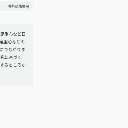
舗
特許技術使用
足重心など日
足重心などの
につながりま
研究に基づく
」するところか