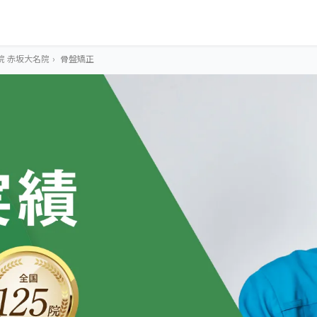
院 赤坂大名院
›
骨盤矯正
OUR CONCEPT
とらわれないカラ