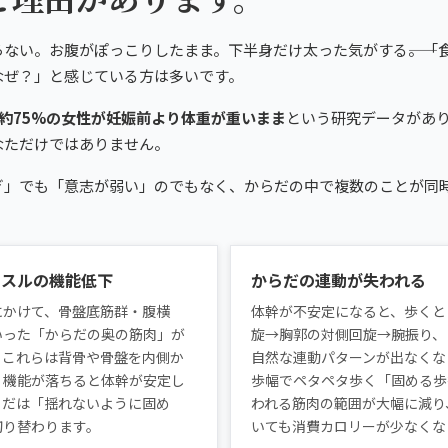
ない。お腹がぽっこりしたまま。下半身だけ太った気がする――。「
なぜ？」と感じている方は多いです。
で約75%の女性が妊娠前より体重が重いまま
という研究データがあり
なただけではありません。
ぎ」でも「意志が弱い」のでもなく、からだの中で複数のことが同
ッスルの機能低下
からだの連動が失われる
にかけて、骨盤底筋群・腹横
体幹が不安定になると、歩くと
いった「からだの奥の筋肉」が
旋→胸郭の対側回旋→腕振り、
。これらは背骨や骨盤を内側か
自然な連動パターンが出なくな
。機能が落ちると体幹が安定し
歩幅でペタペタ歩く「固める歩
らだは「揺れないように固め
われる筋肉の範囲が大幅に減り
切り替わります。
いても消費カロリーが少なくな