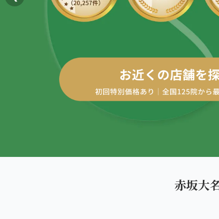
AREA
エリアから探す
四十肩・五十肩
北海道
ABOUT US
私たちについて
膝痛・関節痛
札幌エリア（13院）
こころ整体院グループについて
股関節の痛み
東北
初めての方へ
仙台エリア（4院）
産後の不調・体型の崩れ
ご予約はこちら
giversメソッドGIFT
関東
骨盤の傾き・歪み
池袋エリア（3院）
研究・論文
坐骨神経痛
新宿エリア（3院）
医師・専門家からの推薦
眼精疲労
赤坂大
高田馬場エリア（2院）
メディア・実績
ぎっくり腰