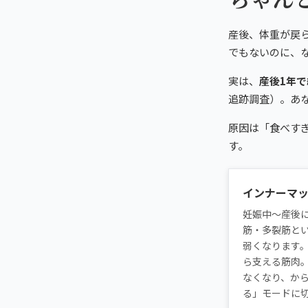
産後、体重が戻ら
でもないのに、
実は、
産後1年
追跡調査）。あ
原因は「食べす
す。
インナーマ
妊娠中〜産後
筋・多裂筋と
弱くなります
ら支える筋肉
なくなり、か
る」モードに