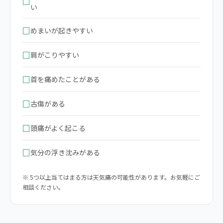
□
い
□
めまいが起きやすい
□
肩がこりやすい
□
首を痛めたことがある
□
古傷がある
□
頭痛がよく起こる
□
気分の浮き沈みがある
※ 5つ以上当てはまる方は天気痛の可能性があります。お気軽にご
相談ください。
▶ 【完全版】気圧の変化による頭痛の原因・対策・セルフケア全
て教えます