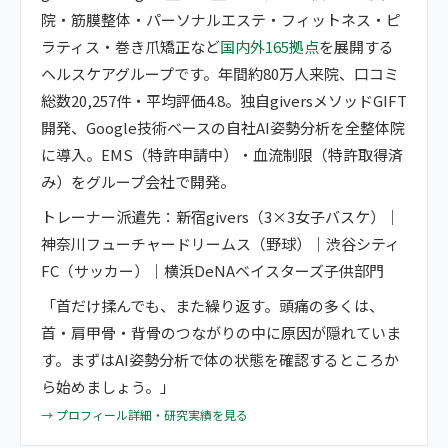
院・筋膜整体・パーソナルエステ・フィットネス・ピ
ラティス・巻き爪矯正など
国内外165拠点
を展開する
ヘルスケアグループです。年間約80万人来院、口コミ
総数20,257件・平均評価4.8。独自giversメソッドGIFT
開発、Google技術ベースの自社AI姿勢分析を全整体院
に導入。EMS（特許申請中）・血流制限（特許取得済
み）をグループ会社で開発。
トレーナー派遣先：新宿givers（3×3女子バスケ）｜
神奈川フューチャードリームス（野球）｜渋谷シティ
FC（サッカー）｜横浜DeNAベイスターズ子供部門
「首だけ揉んでも、また繰り返す。頭痛の多くは、
首・肩甲骨・背骨のつながりの中に原因が隠れていま
す。まずはAI姿勢分析で体の状態を確認するところか
ら始めましょう。」
→ プロフィール詳細・研究実績を見る