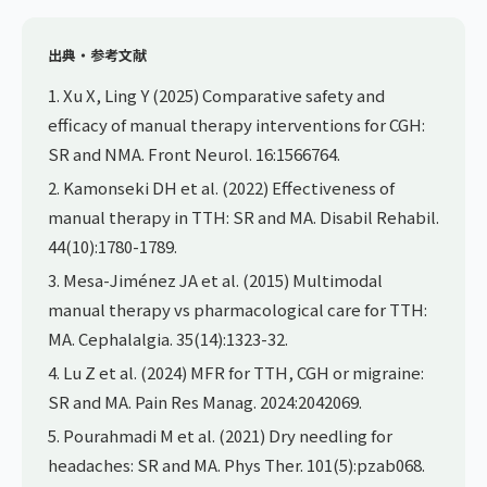
出典・参考文献
1. Xu X, Ling Y (2025) Comparative safety and
efficacy of manual therapy interventions for CGH:
SR and NMA. Front Neurol. 16:1566764.
2. Kamonseki DH et al. (2022) Effectiveness of
manual therapy in TTH: SR and MA. Disabil Rehabil.
44(10):1780-1789.
3. Mesa-Jiménez JA et al. (2015) Multimodal
manual therapy vs pharmacological care for TTH:
MA. Cephalalgia. 35(14):1323-32.
4. Lu Z et al. (2024) MFR for TTH, CGH or migraine:
SR and MA. Pain Res Manag. 2024:2042069.
5. Pourahmadi M et al. (2021) Dry needling for
headaches: SR and MA. Phys Ther. 101(5):pzab068.