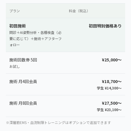
プラン
料金（税込）
初回施術
初回特別価格あり
問診＋AI姿勢分析・各種検査（必
要に応じて）＋施術＋アフターフ
ォロー
施術回数券 5回
¥25,000〜
お試し
施術 月4回会員
¥18,700〜
学生 ¥14,300〜
施術 月8回会員
¥27,500〜
学生 ¥23,100〜
※深層筋EMS・血流制限トレーニングはオプションで追加できます