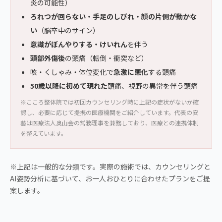
炎の可能性）
ろれつが回らない・手足のしびれ・顔の片側が動かな
い
（脳卒中のサイン）
意識がぼんやりする・けいれん
を伴う
頭部外傷後
の頭痛（転倒・衝突など）
咳・くしゃみ・体位変化で
急激に悪化
する頭痛
50歳以降に初めて現れた
頭痛、視野の異常を伴う頭痛
※こころ整体院では初回カウンセリング時に上記の症状がないか確
認し、必要に応じて提携の医療機関をご紹介しています。代表の安
藝は医療法人奥山会の常務理事を兼務しており、医療との連携体制
を整えています。
※上記は一般的な分類です。実際の施術では、カウンセリングと
AI姿勢分析に基づいて、お一人おひとりに合わせたプランをご提
案します。