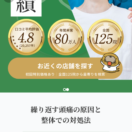
giversメソッドGIFT
福岡市西部（西新・姪浜）
ぎっくり腰
よくある質問
メディア掲載
研究・論文
福岡9院から予約する
こころ整骨院 福岡西新院
股関節痛
ご予約・お問い合わせ
医師・専門家の推薦
ブランド全体トップ（全国125院）
こころ整体院 姪浜院
FUKUOKA AREA
五十肩
全国の店舗一覧
福岡の9院から、
福岡市南部（笹丘・麦野）
猫背・姿勢矯正
あなたの一院を。
ココロカラダメディカル整体院 イオンスタイル笹丘院
椎間板ヘルニア
こころ整骨院 麦野院
北九州市
こころ整骨院 小倉院
繰り返す頭痛の原因と
9院の比較・選び方
整体での対処法