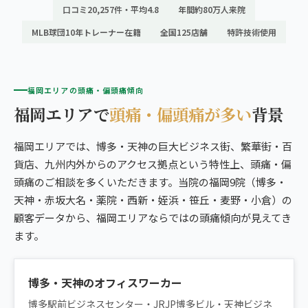
口コミ20,257件・平均4.8
年間約80万人来院
MLB球団10年トレーナー在籍
全国125店舗
特許技術使用
福岡エリアの頭痛・偏頭痛傾向
福岡エリアで
頭痛・偏頭痛が多い
背景
福岡エリアでは、博多・天神の巨大ビジネス街、繁華街・百
貨店、九州内外からのアクセス拠点という特性上、頭痛・偏
頭痛のご相談を多くいただきます。当院の福岡9院（博多・
天神・赤坂大名・薬院・西新・姪浜・笹丘・麦野・小倉）の
顧客データから、福岡エリアならではの頭痛傾向が見えてき
ます。
博多・天神のオフィスワーカー
博多駅前ビジネスセンター・JRJP博多ビル・天神ビジネ