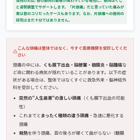
当院の対応: 首の筋肉の緊張が関わっている場合に、筋肉ほぐし
と姿勢調整でサポートします。「片頭痛」だと思っていた痛みが
実は首のコリだったケースもあります。なお、片頭痛への施術の
研究はまだ十分ではありません。
こんな頭痛は整体ではなく、今すぐ医療機関を受診してくだ
さい
頭痛の中には、
くも膜下出血・脳梗塞・髄膜炎・脳腫瘍
な
ど命に関わる病気が隠れていることがあります。以下の症
状がある場合は、整体ではなくすぐに救急外来・脳神経外
科を受診してください。
突然の"人生最悪"の激しい頭痛
（くも膜下出血の可能
性）
これまでと
まったく種類の違う頭痛
・急速に悪化する
頭痛
発熱
を伴う頭痛、首の後ろが硬くて曲がらない（髄膜