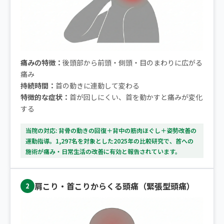
痛みの特徴：
後頭部から前頭・側頭・目のまわりに広がる
痛み
持続時間：
首の動きに連動して変わる
特徴的な症状：
首が回しにくい、首を動かすと痛みが変化
する
当院の対応: 背骨の動きの回復＋背中の筋肉ほぐし＋姿勢改善の
運動指導。1,297名を対象とした2025年の比較研究で、首への
施術が痛み・日常生活の改善に有効と報告されています。
肩こり・首こりからくる頭痛（緊張型頭痛）
2