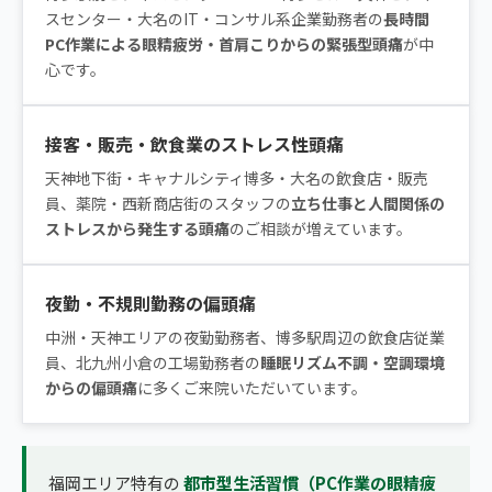
スセンター・大名のIT・コンサル系企業勤務者の
長時間
PC作業による眼精疲労・首肩こりからの緊張型頭痛
が中
心です。
接客・販売・飲食業のストレス性頭痛
天神地下街・キャナルシティ博多・大名の飲食店・販売
員、薬院・西新商店街のスタッフの
立ち仕事と人間関係の
ストレスから発生する頭痛
のご相談が増えています。
夜勤・不規則勤務の偏頭痛
中洲・天神エリアの夜勤勤務者、博多駅周辺の飲食店従業
員、北九州小倉の工場勤務者の
睡眠リズム不調・空調環境
からの偏頭痛
に多くご来院いただいています。
福岡エリア特有の
都市型生活習慣（PC作業の眼精疲