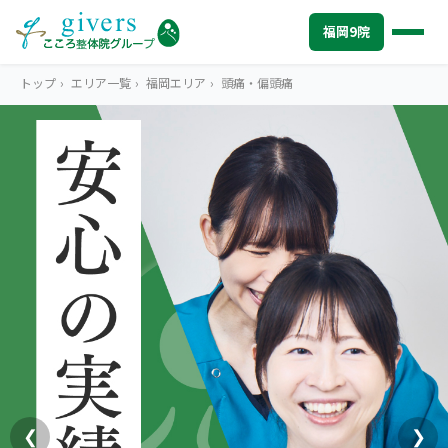
福岡9院
トップ
›
エリア一覧
›
福岡エリア
›
頭痛・偏頭痛
FUKUOKA
福岡エリアトップ
STORES
福岡9院から探す
福岡市中心部（博多・天神・大名・薬院）
SYMPTOMS
症状から探す
こころ整体院 博多院
肩こり・首こり
INFO
福岡エリアの情報
こころ整骨院 天神院
腰痛
初めての方へ
TRUST
信頼の根拠
こころ整骨院 赤坂大名院
頭痛・偏頭痛
料金
お客様の声
ABOUT US
こころ整体院について
世界のこころ整骨院 薬院駅ビル院
❮
❯
膝痛
アクセス・営業時間
スタッフ紹介