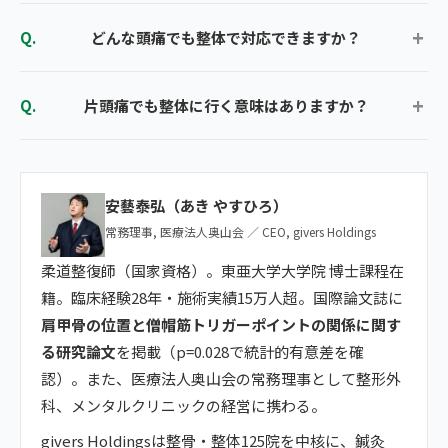
どんな頭痛でも整体で対応できますか？
片頭痛でも整体に行く意味はありますか？
安藝泰弘（あき やすひろ）
常務理事, 医療法人奥山会 ／ CEO, givers Holdings
柔道整復師（国家資格）。東亜大学大学院 博士課程在
籍。臨床経験28年・施術実績15万人超。国際論文誌に
肩甲骨の位置と僧帽筋トリガーポイントの関係に関す
る研究論文
を掲載（p=0.028で統計的有意差を確
認）。また、医療法人奥山会の常務理事として整形外
科、メンタルクリニックの経営に携わる。
givers Holdingsは整骨・整体125院を中核に、鍼灸