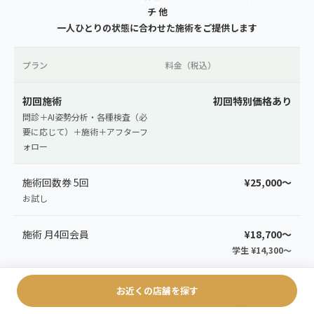
チ 他
一人ひとりの状態に合わせた施術をご提供します
プラン
料金（税込）
初回施術
初回特別価格あり
問診＋AI姿勢分析・各種検査（必
要に応じて）＋施術＋アフターフ
ォロー
施術回数券 5回
¥25,000〜
お試し
施術 月4回会員
¥18,700〜
学生 ¥14,300〜
施術 月8回会員
¥27,500〜
お近くの店舗を探す
学生 ¥23,100〜