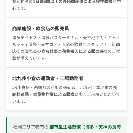
業勤務者の
1日8時間以上の長時間座位による慢性腰痛
が中
心です。
商業施設・飲食店の販売員
博多デイトス・博多バスターミナル・天神地下街・キャナ
ルシティ博多・天神コア・大名の飲食店スタッフ・西新商
店街の販売員の
立ち仕事と荷物搬入による腰の張り
のご相
談が増えています。
北九州小倉の通勤者・工場勤務者
JR小倉駅・西鉄バス利用の通勤者、北九州工業地帯の
長
距離通勤・重量物作業による腰痛
に多くご来院いただいて
います。
福岡エリア特有の
都市型生活習慣（博多・天神の長時