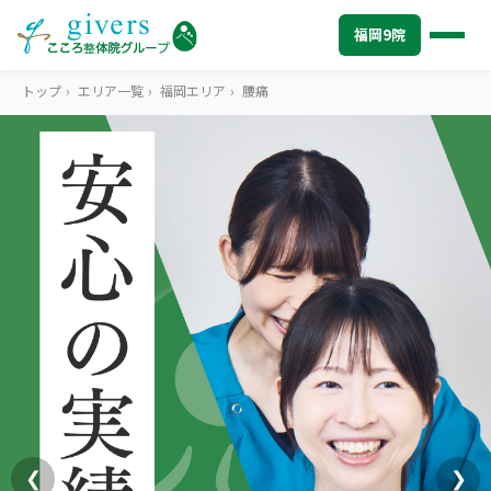
福岡9院
トップ
›
エリア一覧
›
福岡エリア
›
腰痛
FUKUOKA
福岡エリアトップ
STORES
福岡9院から探す
福岡市中心部（博多・天神・大名・薬院）
SYMPTOMS
症状から探す
こころ整体院 博多院
肩こり・首こり
INFO
福岡エリアの情報
こころ整骨院 天神院
腰痛
初めての方へ
TRUST
信頼の根拠
こころ整骨院 赤坂大名院
頭痛・偏頭痛
料金
お客様の声
ABOUT US
こころ整体院について
世界のこころ整骨院 薬院駅ビル院
❮
❯
膝痛
アクセス・営業時間
スタッフ紹介