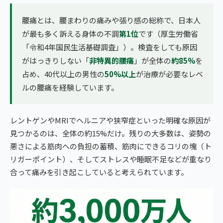
腰痛とは、腰まわりの痛みや張り感の総称で、日本人
が最も多く訴える身体の不調
第1位
です（厚生労働省
「令和4年国民生活基礎調査」）。検査をしても原因
がはっきりしない「
非特異的腰痛
」が全体の
約85%
を
占め、40代以上の男性の
50%以上
が治療が必要なレベ
ルの腰痛を経験しています。
レントゲンやMRIでヘルニアや狭窄症といった明確な原因が
見つかるのは、全体の約15%だけ。残りの大多数は、姿勢の
悪さによる筋肉への負担の蓄積、筋肉にできるコリの塊（ト
リガーポイント）、そしてストレスや睡眠不足などが重なり
合って痛みを引き起こしていると考えられています。