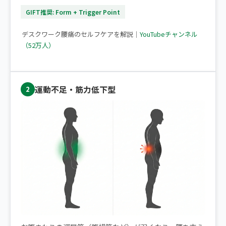
GIFT推奨: Form + Trigger Point
▶ デスクワークで腰痛になりやすい方へ
デスクワーク腰痛のセルフケアを解説｜
YouTubeチャンネル
（52万人）
運動不足・筋力低下型
2