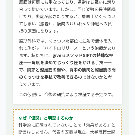
筋膜は何層にも重なっており、通常はお互いに滑り
合って動いています。しかし、同じ姿勢を長時間続
けたり、炎症が起きたりすると、層同士がくっつい
てしまい（癒着）、筋肉のけいれんや神経への負
担の原因になります。
整形外科では、くっついた部位に注射で液体を入
れて剥がす「ハイドロリリース」という治療があり
ます。私たちは、
giversメソッドGIFTの特殊な押
圧——角度を決めてじっくり圧をかける手技——
で、関節と深層筋の間や、背中の筋肉と深層筋の間
のくっつきを手技で改善できる
のではないかと考
えています。
この仮説は、今後の研究により検証する予定です。
なぜ「仮説」と明記するのか
科学的に証明されていないことを「効果がある」と
断言はしません。代表の安藝は現在、大学院博士課