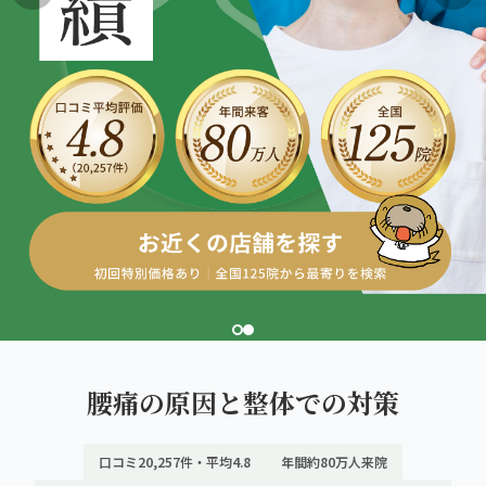
giversメソッドGIFT
福岡市西部（西新・姪浜）
ぎっくり腰
よくある質問
メディア掲載
研究・論文
福岡9院から予約する
こころ整骨院 福岡西新院
股関節痛
ご予約・お問い合わせ
医師・専門家の推薦
ブランド全体トップ（全国125院）
こころ整体院 姪浜院
FUKUOKA AREA
五十肩
全国の店舗一覧
福岡の9院から、
福岡市南部（笹丘・麦野）
猫背・姿勢矯正
あなたの一院を。
ココロカラダメディカル整体院 イオンスタイル笹丘院
椎間板ヘルニア
こころ整骨院 麦野院
北九州市
こころ整骨院 小倉院
腰痛の原因と整体での対策
9院の比較・選び方
口コミ20,257件・平均4.8
年間約80万人来院