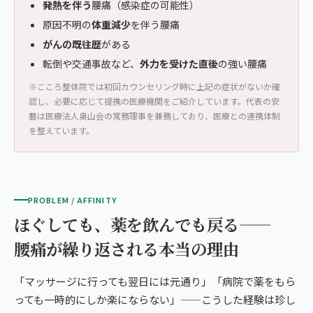
発熱を伴う
腰痛（感染症の可能性）
原因不明の
体重減少
を伴う腰痛
がんの既往歴
がある
転倒や交通事故など、
外力を受けた直後
の強い腰痛
※こころ整体院では初回カウンセリング時に上記の症状がないか確
認し、必要に応じて提携の医療機関をご紹介しています。代表の安
藝は医療法人奥山会の常務理事を兼務しており、医療との連携体制
を整えています。
PROBLEM / AFFINITY
ほぐしても、薬を飲んでも戻る——
腰痛が繰り返される本当の理由
「マッサージに行っても翌日には元通り」「病院で薬をもら
っても一時的にしか楽にならない」——こうした経験は珍し