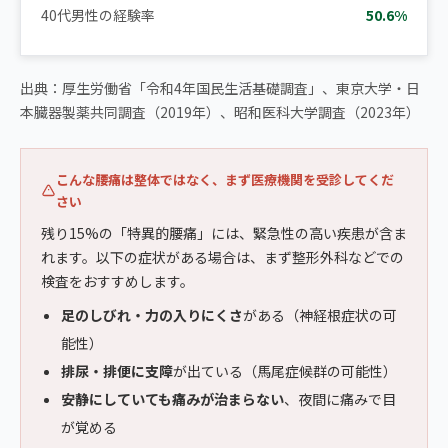
40代男性の経験率
50.6%
出典：厚生労働省「令和4年国民生活基礎調査」、東京大学・日
本臓器製薬共同調査（2019年）、昭和医科大学調査（2023年）
こんな腰痛は整体ではなく、まず医療機関を受診してくだ
さい
残り15%の「特異的腰痛」には、緊急性の高い疾患が含ま
れます。以下の症状がある場合は、まず整形外科などでの
検査をおすすめします。
足のしびれ・力の入りにくさ
がある（神経根症状の可
能性）
排尿・排便に支障
が出ている（馬尾症候群の可能性）
安静にしていても痛みが治まらない
、夜間に痛みで目
が覚める