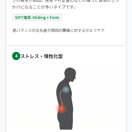
きの異常が原因。産後や片足重心などの偏った習慣がきっ
かけになることが多いタイプです。
GIFT推奨: Gliding + Form
▶ 片側だけの腰痛｜痛みが楽になるストレッチ2選
筋バランスの左右差が原因の腰痛に対するセルフケア
ストレス・慢性化型
4