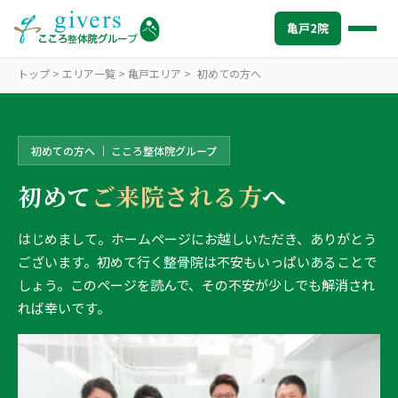
亀戸2院
トップ
>
エリア一覧
>
亀戸エリア
>
初めての方へ
初めての方へ ｜ こころ整体院グループ
KAMEIDO
亀戸エリアトップ
初めて
ご来院される方
へ
STORES
亀戸2院から探す
世界のこころ整体院 亀戸南口院
はじめまして。ホームページにお越しいただき、ありがとう
SYMPTOMS
症状から探す
ございます。初めて行く整骨院は不安もいっぱいあることで
世界のこころ整体院 亀戸北口院
肩こり・首こり
INFO
亀戸エリアの情報
しょう。このページを読んで、その不安が少しでも解消され
れば幸いです。
2院の比較・選び方
腰痛
初めての方へ
TRUST
信頼の根拠
頭痛・偏頭痛
料金
お客様の声
ABOUT US
こころ整体院について
膝痛
アクセス・営業時間
スタッフ紹介