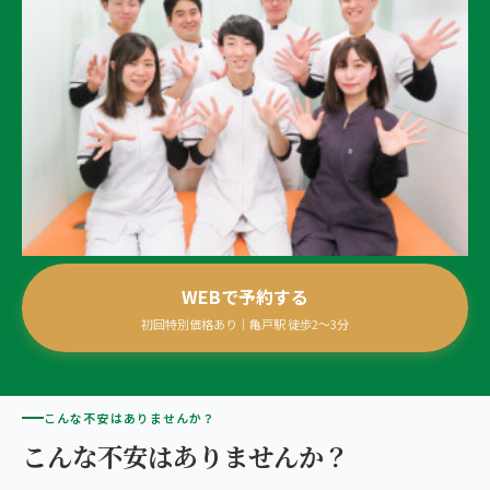
giversメソッドGIFT
ぎっくり腰
よくある質問
メディア掲載
研究・論文
亀戸2院から予約する
股関節痛
ご予約・お問い合わせ
医師・専門家の推薦
ブランド全体トップ（全国125院）
KAMEIDO AREA
五十肩
全国の店舗一覧
亀戸の2院から、
猫背・姿勢矯正
あなたの一院を。
椎間板ヘルニア
WEBで予約する
初回特別価格あり｜亀戸駅 徒歩2〜3分
こんな不安はありませんか？
こんな不安はありませんか？