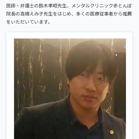
giversメソッドGIFT
医師・弁護士の鈴木孝昭先生、メンタルクリニック赤とんぼ
ぎっくり腰
院長の高橋えみ子先生をはじめ、多くの医療従事者から推薦
よくある質問
メディア掲載
研究・論文
亀戸2院から予約する
をいただいています。
股関節痛
ご予約・お問い合わせ
医師・専門家の推薦
ブランド全体トップ（全国125院）
KAMEIDO AREA
五十肩
全国の店舗一覧
亀戸の2院から、
猫背・姿勢矯正
あなたの一院を。
椎間板ヘルニア