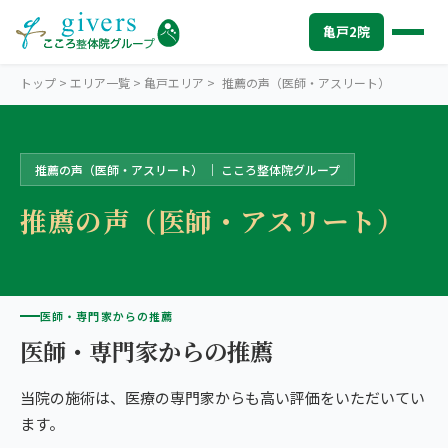
亀戸2院
トップ
>
エリア一覧
>
亀戸エリア
>
推薦の声（医師・アスリート）
推薦の声（医師・アスリート） ｜ こころ整体院グループ
KAMEIDO
亀戸エリアトップ
推薦の声（医師・アスリート）
STORES
亀戸2院から探す
世界のこころ整体院 亀戸南口院
SYMPTOMS
症状から探す
世界のこころ整体院 亀戸北口院
肩こり・首こり
INFO
医師・専門家からの推薦
亀戸エリアの情報
医師・専門家からの推薦
2院の比較・選び方
腰痛
初めての方へ
TRUST
信頼の根拠
当院の施術は、医療の専門家からも高い評価をいただいてい
頭痛・偏頭痛
料金
お客様の声
ABOUT US
こころ整体院について
ます。
膝痛
アクセス・営業時間
スタッフ紹介