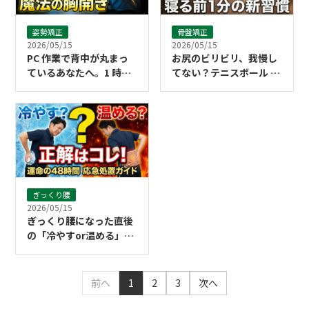
姿勢矯正
骨盤矯正
2026/05/15
2026/05/15
PC 作業で背中が丸まっ
お尻のビリビリ、我慢し
ているあなたへ。1 時間
てない？テニスボール 1
に 1 回で姿勢がリセット
個で劇的に楽になる寝る
される「胸開き」の魔法
前習慣
ぎっくり腰
2026/05/15
ぎっくり腰になった直後
の「冷やすor温める」正
解は？48時間以内の応急
処置ガイド
前へ
1
2
3
次へ