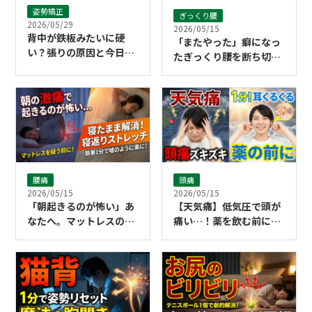
姿勢矯正
ぎっくり腰
2026/05/29
2026/05/15
背中が鉄板みたいに硬
「またやった」癖になっ
い？張りの原因と今日か
たぎっくり腰を断ち切る
らできるセルフケア
ために必要なこと
腰痛
頭痛
2026/05/15
2026/05/15
「朝起きるのが怖い」あ
【天気痛】低気圧で頭が
なたへ。マットレスのせ
痛い…！薬を飲む前に試
いにする前に試してほし
したい「1分耳くるくる
い寝返りストレッチ
マッサージ」の正しいや
り方