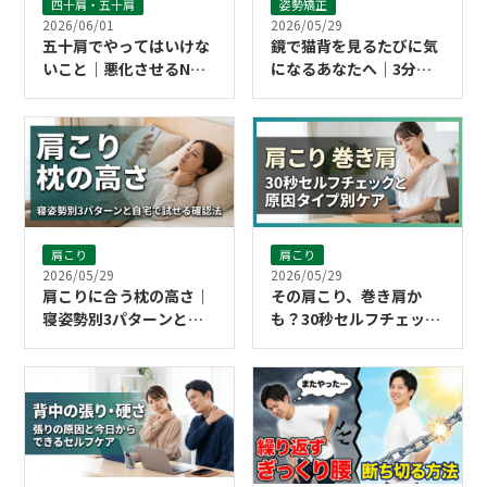
四十肩・五十肩
姿勢矯正
2026/06/01
2026/05/29
五十肩でやってはいけな
鏡で猫背を見るたびに気
いこと｜悪化させるNG
になるあなたへ｜3分で
行動と今日からのセルフ
できるストレッチ習慣
ケア
肩こり
肩こり
2026/05/29
2026/05/29
肩こりに合う枕の高さ｜
その肩こり、巻き肩か
寝姿勢別3パターンと自
も？30秒セルフチェック
宅で試せる確認法
と原因タイプ別ケア