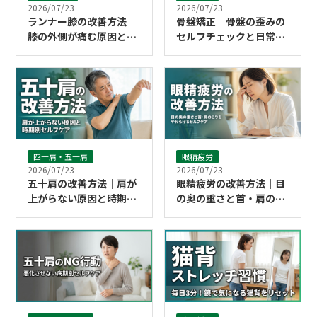
2026/07/23
2026/07/23
骨盤矯正｜骨盤の歪みの
ランナー膝の改善方法｜
セルフチェックと日常で
膝の外側が痛む原因とタ
できる骨盤ケア｜こころ
イプ別セルフケア｜ここ
整体院 浦和院
ろ整体院 浦和院
四十肩・五十肩
眼精疲労
2026/07/23
2026/07/23
五十肩の改善方法｜肩が
眼精疲労の改善方法｜目
上がらない原因と時期別
の奥の重さと首・肩のこ
セルフケア｜南浦和から
りをやわらげるセルフケ
も通えるこころ整体院 浦
ア｜こころ整体院 浦和院
和院