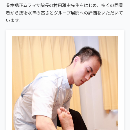
giversメソッドGIFT
骨格矯正ムラマサ院長の村田雅史先生をはじめ、多くの同業
ぎっくり腰
者から技術水準の高さとグループ展開への評価をいただいて
よくある質問
メディア掲載
研究・論文
町田2院から予約する
います。
股関節痛
ご予約・お問い合わせ
医師・専門家の推薦
ブランド全体トップ（全国125院）
MACHIDA AREA
五十肩
全国の店舗一覧
町田の2院から、
猫背・姿勢矯正
あなたの一院を。
椎間板ヘルニア