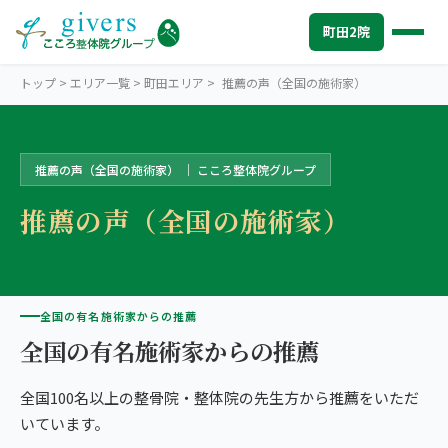
町田2院
トップ
>
エリア一覧
>
町田エリア
>
推薦の声（全国の施術家）
推薦の声（全国の施術家） ｜ こころ整体院グループ
MACHIDA
町田エリアトップ
推薦の声（全国の施術家）
STORES
町田2院から探す
こころ整骨院 小田急マルシェ町田院
SYMPTOMS
症状から探す
ココロカラダメディカル整体院 町田院
肩こり・首こり
INFO
全国の有名施術家からの推薦
町田エリアの情報
全国の有名施術家からの推薦
2院の比較・選び方
腰痛
初めての方へ
TRUST
信頼の根拠
全国100名以上の整骨院・整体院の先生方から推薦をいただ
頭痛・偏頭痛
料金
お客様の声
ABOUT US
こころ整体院について
いています。
膝痛
アクセス・営業時間
スタッフ紹介