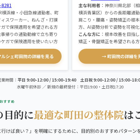
-8281
主な利用者
：神奈川県北部（相
JR横浜線・小田急線通勤者、町
横浜青葉区）からの長距離通勤
フィスワーカー、ねんざ・打撲
肩こり・腰痛・姿勢矯正の根本
ケガで保険適用を希望される方
方、AI姿勢分析で姿勢を可視
仕事帰りの通勤動線で立ち寄り
こんな方に
：根本改善を目指し
のケガで保険適用を使いたい方
矯正・骨盤矯正を希望される方
マルシェ町田院の詳細を見る
→ 町田院の詳細を
営業時間：
平日 9:00-12:00 / 15:00-19:40 土日祝 9:00-12:00 / 15:00-18:
水曜午前休診 ／ 新規の最終受付：平日19:00・土日祝17:20
のおすすめ
の目的に
最適な町田の整体院
は
に行けば良い？」を明確にするために、目的別のおすすめパターン