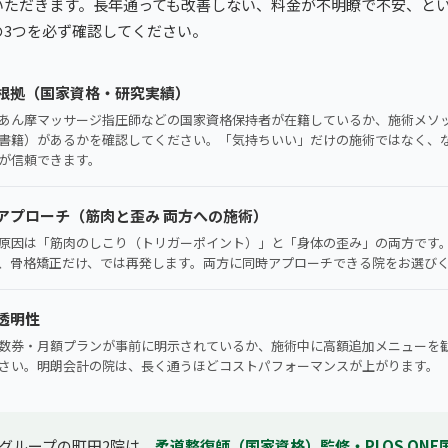
いただきます。長年通っても改善しない、料金が不明瞭で不安、と
の3つを必ず確認してください。
根拠（国家資格・研究実績）
あん摩マッサージ指圧師などの国家資格保持者が在籍しているか、施術メソ
書籍）があるかを確認してください。「気持ちいい」だけの施術ではなく、
が信頼できます。
アプローチ（筋肉と歪み 両方への施術）
原因は「筋肉のしこり（トリガーポイント）」と「身体の歪み」の両方です
、骨格矯正だけ、では再発します。両方に同時アプローチできる院をお選び
透明性
数券・月額プランが事前に明示されているか、施術中に高額追加メニューを
さい。明朗会計の院は、長く通うほどコストパフォーマンスが上がります。
グループの町田2院は、
柔道整復師（国家資格）監修・PLOS ON