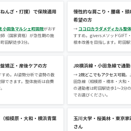
（ねんざ・打撲）で保険適用
慢性的な肩こり・腰痛・頭
希望の方
院 小田急マルシェ町田院
がおす
→
ココロカラダメディカル整体
復師（国家資格）が急性期の施
すすめ。giversメソッドGIFT
町田駅徒歩3分。
根本改善を目指します。町田駅
骨盤矯正・産後ケアの方
JR横浜線・小田急線で通
すすめ。AI姿勢分析で姿勢の数
→
2院どこでもアクセス可能
。
記録できます。整体施術は自費
田急線（相模原・橋本・大和・
す。
の通勤者は町田駅徒歩1〜3分
でお選びください。
部（相模原・大和・横浜青葉
玉川大学・桜美林・東京家
さん