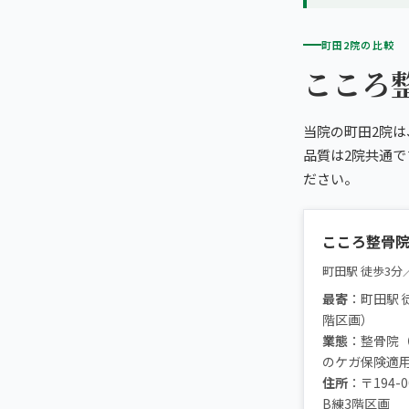
町田2院の比較
こころ
当院の町田2院は
品質は2院共通
ださい。
こころ整骨院
町田駅 徒歩3分
最寄
：町田駅 
階区画）
業態
：整骨院
のケガ保険適
住所
：〒194-
B練3階区画