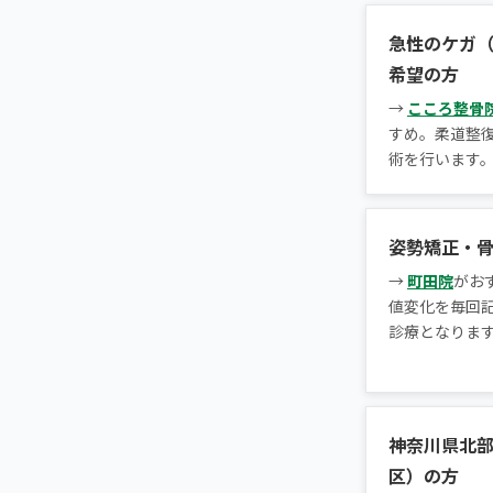
急性のケガ
希望の方
→
こころ整骨
すめ。柔道整
術を行います。
姿勢矯正・
→
町田院
がお
値変化を毎回
診療となりま
神奈川県北
区）の方