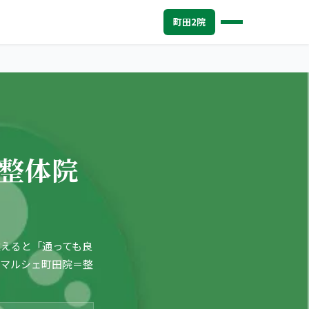
町田2院
整体院
えると「通っても良
急マルシェ町田院＝整