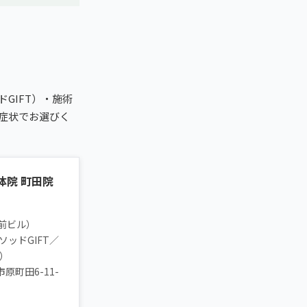
ドGIFT）・施術
症状でお選びく
体院 町田院
前ビル）
ソッドGIFT／
）
市原町田6-11-