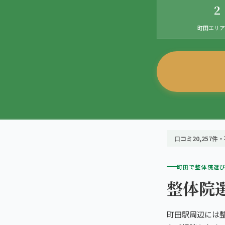
初めての方へ
2
TRUST
信頼の根拠
頭痛・偏頭痛
料金
町田エリア
お客様の声
ABOUT US
こころ整体院について
膝痛
アクセス・営業時間
スタッフ紹介
giversメソッドGIFT
ぎっくり腰
よくある質問
メディア掲載
研究・論文
町田2院から予約する
股関節痛
ご予約・お問い合わせ
医師・専門家の推薦
ブランド全体トップ（全国125院）
五十肩
口コミ20,257件・
全国の店舗一覧
猫背・姿勢矯正
町田で整体院選び
整体院
椎間板ヘルニア
町田駅周辺には