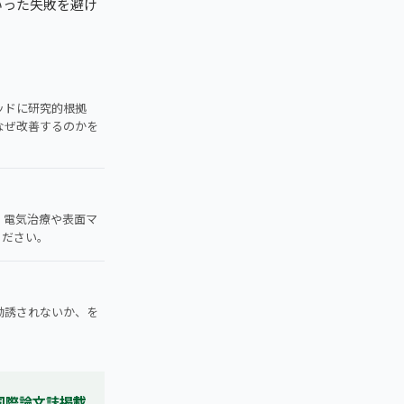
いった失敗を避け
ッドに研究的根拠
なぜ改善するのかを
。電気治療や表面マ
ください。
勧誘されないか、を
E国際論文誌掲載