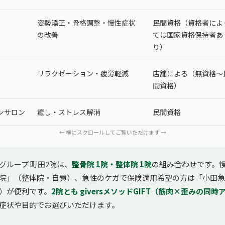
姿勢矯正・骨格調整・慢性症状
民間資格（資格者によ
の改善
ては国家資格保持者あ
り）
リラクゼーション・疲労軽減
店舗による（無資格〜
間資格）
ンサロン
癒し・ストレス解消
民間資格
← 横にスクロールしてご覧いただけます →
グループ 町田2院は、
整骨院 1院・整体院 1院
の組み合わせです。
院」（整体院・自費）、急性のケガで保険適用希望の方は「小田急
）が便利です。
2院とも giversメソッドGIFT（筋肉×歪みの同
症状や目的でお選びいただけます。