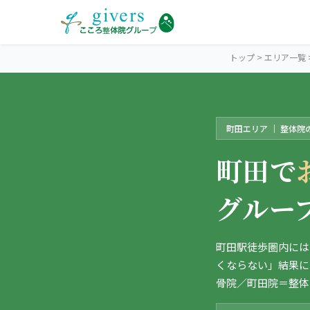
トップ
>
エリア一覧
町田エリア ｜ 整体院
MACHIDA
町田エリアトップ
町田で
STORES
町田2院から探す
グルー
こころ整骨院 小田急マルシェ町田院
SYMPTOMS
症状から探す
町田駅徒歩圏内には
ココロカラダメディカル整体院 町田院
くならない」結果に
肩こり・首こり
INFO
町田エリアの情報
骨院／町田院＝整体
2院の比較・選び方
腰痛