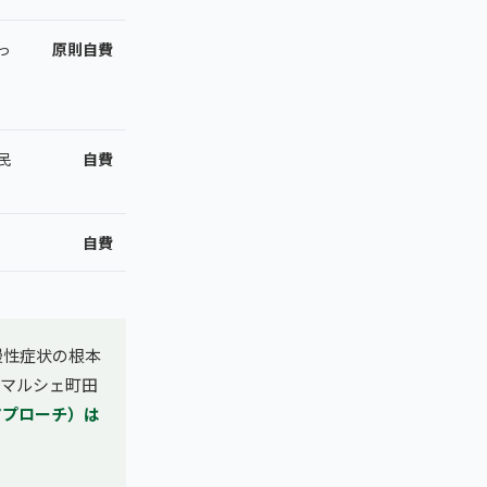
っ
原則自費
民
自費
自費
慢性症状の根本
マルシェ町田
時アプローチ）は