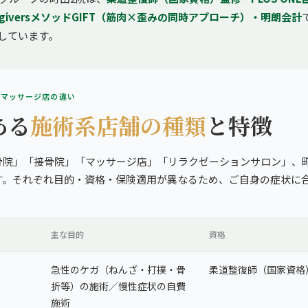
giversメソッドGIFT（筋肉×歪みの同時アプローチ）・明朗会計
しています。
・マッサージ店の違い
ある
施術系店舗の種類
と特徴
骨院」「接骨院」「マッサージ店」「リラクゼーションサロン」、
す。それぞれ目的・資格・保険適用が異なるため、ご自身の症状に
。
主な目的
資格
急性のケガ（ねんざ・打撲・骨
柔道整復師（国家資格
折等）の施術／慢性症状の自費
施術