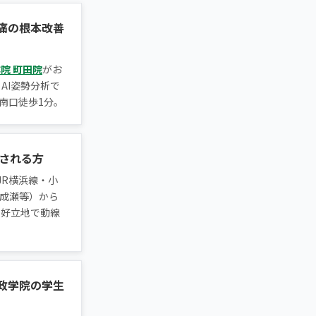
痛の根本改善
院 町田院
がお
・AI姿勢分析で
南口徒歩1分。
勤される方
JR横浜線・小
成瀬等）から
の好立地で動線
政学院の学生