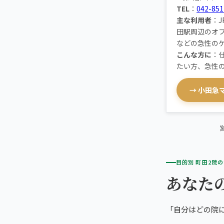
TEL
：
042-851
主な利用者
：
田駅周辺のオ
などの急性の
こんな方に
：
たい方、急性
→ 小田急
目的別 町田2院
あなた
「自分はどの院