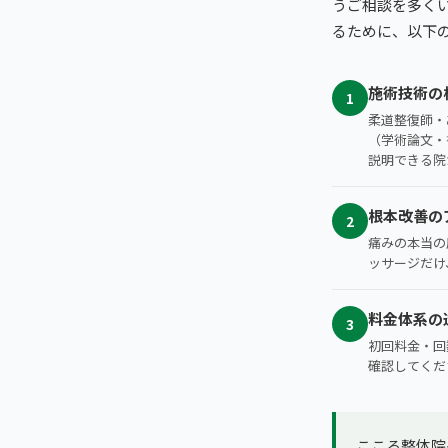
うご相談を多く
るために、以下
施術技術の
1
柔道整復師・
（学術論文・
説明できる院
根本改善の
2
痛みの本当の
ッサージだけ
料金体系の
3
初回料金・回
確認してくだ
こころ整体院