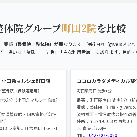
整体院グループ
町田2院
を比較
、
業態（整骨院／整体院）が異なります
。施術内容（giversメソッ
です。違いは「業態」「立地」「主な利用者層」にあります。目的・
 小田急マルシェ町田院
ココロカラダメディカル整
／
整骨院（保険適用可）
町田駅南口 徒歩1分
徒歩3分（小田急マルシェ B練3
最寄
：町田駅南口 徒歩1分（駅
業態
：整体院（自費・giversメ
（柔道整復師・国家資格／急性
姿勢矯正・慢性症状の根本改善
用可）
住所
：〒194-0013 東京都町田
0013 東京都町田市原町田6-1-1
16 青葉ビル2階
TEL
：
042-707-6080