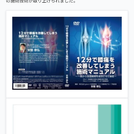
の施術技術が取り上げられました。
giversメソッドGIFT
ぎっくり腰
よくある質問
メディア掲載
研究・論文
町田2院から予約する
股関節痛
ご予約・お問い合わせ
医師・専門家の推薦
ブランド全体トップ（全国125院）
MACHIDA AREA
五十肩
全国の店舗一覧
町田の2院から、
猫背・姿勢矯正
あなたの一院を。
椎間板ヘルニア