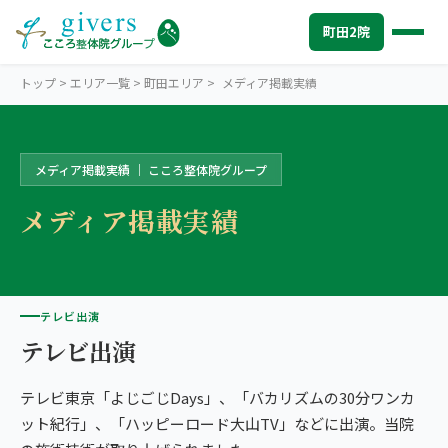
町田2院
トップ
>
エリア一覧
>
町田エリア
>
メディア掲載実績
メディア掲載実績 ｜ こころ整体院グループ
MACHIDA
町田エリアトップ
メディア掲載実績
STORES
町田2院から探す
こころ整骨院 小田急マルシェ町田院
SYMPTOMS
症状から探す
ココロカラダメディカル整体院 町田院
肩こり・首こり
INFO
テレビ出演
町田エリアの情報
テレビ出演
2院の比較・選び方
腰痛
初めての方へ
TRUST
信頼の根拠
テレビ東京「よじごじDays」、「バカリズムの30分ワンカ
頭痛・偏頭痛
料金
お客様の声
ABOUT US
こころ整体院について
ット紀行」、「ハッピーロード大山TV」などに出演。当院
膝痛
アクセス・営業時間
スタッフ紹介