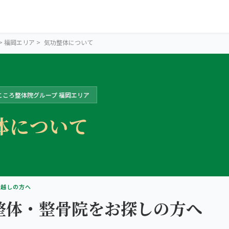
>
福岡エリア
>
気功整体について
こころ整体院グループ 福岡エリア
体について
FUKUOKA AREA
お越しの方へ
福岡の9院から、
整体・整骨院をお探しの方へ