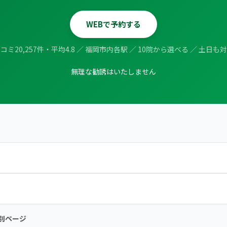
WEBで予約する
コミ20,257件・平均4.8 ／ 福岡市内各駅 ／ 10院から選べる ／ 土日も
無理な勧誘はいたしません
別ページ