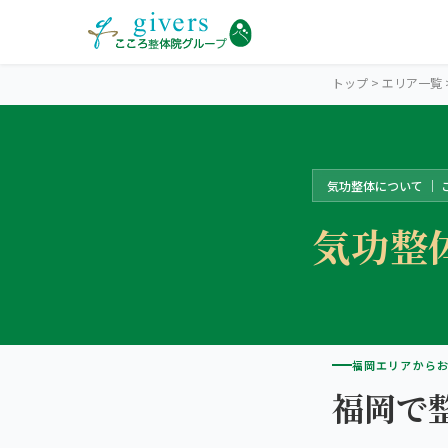
トップ
>
エリア一覧
気功整体について ｜ 
FUKUOKA
福岡エリアトップ
気功整
STORES
福岡9院から探す
福岡市中心部（博多・天神・大名・薬院）
SYMPTOMS
症状から探す
こころ整体院 博多院
福岡エリアから
肩こり・首こり
福岡で
INFO
福岡エリアの情報
こころ整骨院 天神院
腰痛