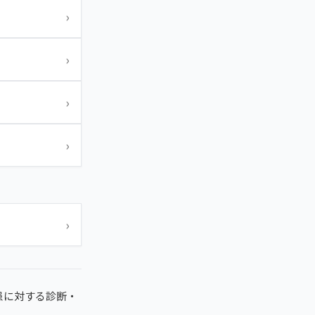
›
›
›
›
›
患に対する診断・