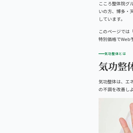
初めての方へ
こころ整体院グ
こころ整骨院 赤坂大名院
TRUST
信頼の根拠
いの方、博多・
頭痛・偏頭痛
料金
しています。
お客様の声
世界のこころ整骨院 薬院駅ビル院
ABOUT US
こころ整体院について
膝痛
このページでは
アクセス・営業時間
スタッフ紹介
福岡市西部（西新・姪浜）
giversメソッドGIFT
特別価格でWeb
ぎっくり腰
こころ整骨院 福岡西新院
よくある質問
メディア掲載
気功整体とは
研究・論文
気功整
福岡9院から予約する
股関節痛
こころ整体院 姪浜院
ご予約・お問い合わせ
医師・専門家の推薦
ブランド全体トップ（全国125院）
五十肩
福岡市南部（笹丘・麦野）
気功整体は、エ
全国の店舗一覧
の不調を改善し
ココロカラダメディカル整体院 イオンスタイル笹丘院
猫背・姿勢矯正
こころ整骨院 麦野院
椎間板ヘルニア
北九州市