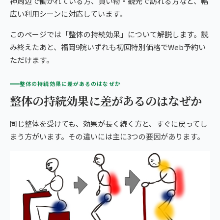
神周辺で働かれている方、買い物・観光で訪れる方など、幅
giversメソッドGIFT
広い利用シーンに対応しています。
福岡市西部（西新・姪浜）
ぎっくり腰
よくある質問
メディア掲載
研究・論文
福岡9院から予約する
こころ整骨院 福岡西新院
このページでは「整体の持続効果」について解説します。読
股関節痛
ご予約・お問い合わせ
医師・専門家の推薦
ブランド全体トップ（全国125院）
み終えたあと、福岡9院いずれも初回特別価格でWeb予約い
こころ整体院 姪浜院
ただけます。
FUKUOKA AREA
五十肩
全国の店舗一覧
福岡の9院から、
福岡市南部（笹丘・麦野）
整体の持続効果に差があるのはなぜか
猫背・姿勢矯正
あなたの一院を。
ココロカラダメディカル整体院 イオンスタイル笹丘院
整体の持続効果に差があるのはなぜか
椎間板ヘルニア
こころ整骨院 麦野院
同じ整体を受けても、効果が長く続く方と、すぐに戻ってし
まう方がいます。その違いには主に3つの要因があります。
北九州市
こころ整骨院 小倉院
9院の比較・選び方