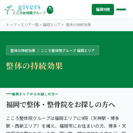
福岡9院
トップ
>
エリア一覧
>
福岡エリア
>
整体の持続効果
整体の持続効果 ｜ こころ整体院グループ 福岡エリア
FUKUOKA
福岡エリアトップ
整体の持続効果
STORES
福岡9院から探す
福岡市中心部（博多・天神・大名・薬院）
SYMPTOMS
症状から探す
こころ整体院 博多院
肩こり・首こり
INFO
福岡エリアからお越しの方へ
福岡エリアの情報
こころ整骨院 天神院
福岡で整体・整骨院をお探しの方へ
腰痛
初めての方へ
TRUST
信頼の根拠
こころ整骨院 赤坂大名院
こころ整体院グループは福岡エリアに9院（天神駅・博多
頭痛・偏頭痛
料金
お客様の声
ABOUT US
こころ整体院について
駅・西新エリア）を構え、福岡市にお住まいの方、博多・天
世界のこころ整骨院 薬院駅ビル院
膝痛
アクセス・営業時間
スタッフ紹介