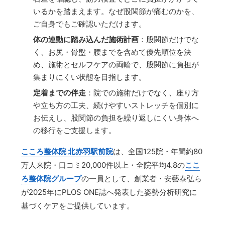
いるかを踏まえます。なぜ股関節が痛むのかを、
ご自身でもご確認いただけます。
体の連動に踏み込んだ施術計画
：股関節だけでな
く、お尻・骨盤・腰までを含めて優先順位を決
め、施術とセルフケアの両輪で、股関節に負担が
集まりにくい状態を目指します。
定着までの伴走
：院での施術だけでなく、座り方
や立ち方の工夫、続けやすいストレッチを個別に
お伝えし、股関節の負担を繰り返しにくい身体へ
の移行をご支援します。
こころ整体院 北赤羽駅前院
は、全国125院・年間約80
万人来院・口コミ20,000件以上・全院平均4.8の
ここ
ろ整体院グループ
の一員として、創業者・安藝泰弘ら
が2025年にPLOS ONE誌へ発表した姿勢分析研究に
基づくケアをご提供しています。