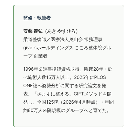
監修・執筆者
安藝 泰弘（あき やすひろ）
柔道整復師／医療法人奥山会 常務理事
giversホールディングス こころ整体院グル
ープ 創業者
1996年柔道整復師資格取得。臨床28年・延
べ施術人数15万人以上。2025年にPLOS
ONE誌へ姿勢分析に関する研究論文を発
表。「揉まずに整える」GIFTメソッドを開
発し、全国125院（2026年4月時点）・年間
約80万人来院規模のグループへと育てた。