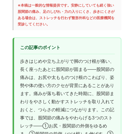
※本稿は一般的な情報提供です。安静にしていても続く強い
股関節の痛み、足のしびれ・力の入りにくさ、歩きにくさが
ある場合は、ストレッチを行わず整形外科などの医療機関を
受診してください。
この記事のポイント
歩きはじめや立ち上がりで脚のつけ根が痛い、
長く座ったあとに股関節が固まる——股関節の
痛みは、お尻や太もものつけ根のこわばり、姿
勢や体の使い方のクセが背景にあることがあり
ます。痛みが落ち着いてきた時期に、股関節ま
わりをやさしく動かすストレッチを取り入れて
おくと、つらさの軽減につながります。この記
事では、股関節の痛みをやわらげる3つのスト
レッチ——①お尻・股関節の外側をゆるめ
る、②股関節の前側（つけ根）を伸ばす、③