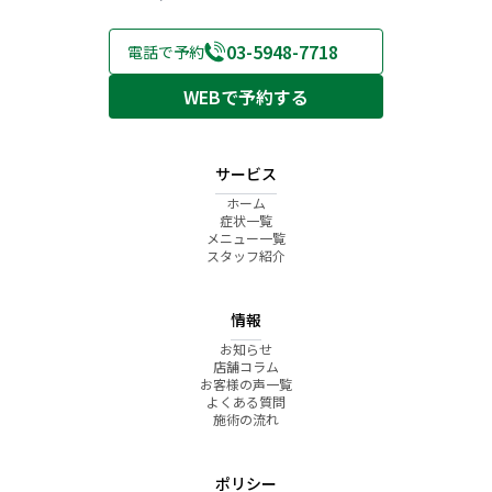
く
ト
整
の
ン
ら
い
レ
体
ケ
ト
の
方
ッ
院
ア
｜
セ
03-5948-7718
電話で予約
へ
チ
北
｜
こ
ル
｜
｜
赤
こ
こ
フ
WEBで予約する
こ
こ
羽
こ
ろ
ケ
こ
こ
駅
ろ
整
ア
ろ
ろ
前
整
体
整
整
院
体
院
体
体
院
北
サービス
院
院
北
赤
北
北
赤
羽
ホーム
赤
赤
羽
駅
症状一覧
羽
羽
駅
前
メニュー一覧
駅
駅
前
院
スタッフ紹介
前
前
院
院
院
情報
お知らせ
店舗コラム
お客様の声一覧
よくある質問
施術の流れ
ポリシー