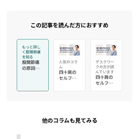
この記事を読んだ方におすすめ
もっと詳し
く股関節痛
を知る
股関節痛
人気のコラ
デスクワー
ム
クの方が読
の原因と
四十肩の
んでいます
整体での
四十肩の
セルフス
改善
セルフス
トレッチ3
トレッチ3
つ｜赤
つ｜赤
羽・北赤
羽・北赤
羽で腕が
羽で腕が
上がりに
上がりに
くい方へ
くい方へ
他のコラムも見てみる
｜こころ
｜こころ
整体院 北
整体院 北
赤羽駅前
赤羽駅前
院