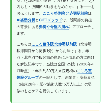
内もも・股関節の動きをなめらかにする——を
お伝えします。
こころ整体院 北赤羽駅前院
は
AI姿勢分析
と
GIFTメソッド
で、股関節の負担
の背景にある
姿勢や骨盤の崩れ
にアプローチし
ます。
こちらは
こころ整体院 北赤羽駅前院
（北赤羽
駅浮間口から徒歩1分）からお届けする、赤
羽・北赤羽で股関節の痛みにお悩みの方に向け
た解説記事です。当院は全国125院（2026年4
月時点）・年間約80万人来院規模の
こころ整
体院グループ
の一院として、創業者・安藝泰弘
（臨床28年・延べ施術人数15万人以上）の監
修のもとケアを提供しています。