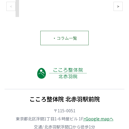
2026/07/02
2026/06/18
2026/06/17
2026/06/17
2026/06/04
2026/06/01
院
<
>
四
ぎ
赤
赤
赤
五
十
っ
羽
羽
羽
十
肩
く
で
で
で
肩
の
り
整
マ
整
で
セ
腰
骨
ッ
体
や
ル
を
院
サ
選
っ
フ
繰
に
ー
び
て
・
コラム一覧
ス
り
通
ジ
に
は
ト
返
う
し
迷
い
レ
し
前
て
う
け
ッ
た
に
も
方
な
チ
く
｜
戻
へ
い
3
な
や
る
｜
こ
つ
い
り
肩
失
と
｜
方
が
こ
敗
｜
赤
へ
ち
り
し
悪
羽・
｜
な
｜
な
化
北
再
3
根
い
さ
赤
発
つ
本
3
せ
羽
を
の
か
つ
る
こころ整体院 北赤羽駅前院
で
防
NG
ら
の
NG
腕
ぐ
行
軽
チ
行
が
や
動
く
ェ
動
〒115-0051
上
さ
｜
す
ッ
と
が
し
こ
る
ク
今
東京都北区浮間1丁目1-6 時屋ビル 1F
>Google mapへ
り
い
こ
3
ポ
日
に
ス
ろ
つ
イ
か
交通/ 北赤羽駅浮間口から徒歩1分