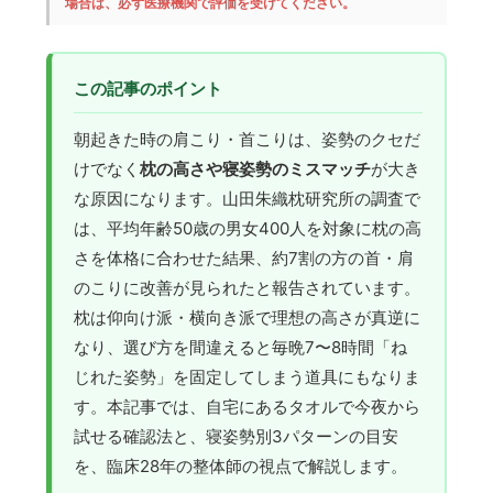
場合は、必ず医療機関で評価を受けてください。
この記事のポイント
朝起きた時の肩こり・首こりは、姿勢のクセだ
けでなく
枕の高さや寝姿勢のミスマッチ
が大き
な原因になります。山田朱織枕研究所の調査で
は、平均年齢50歳の男女400人を対象に枕の高
さを体格に合わせた結果、約7割の方の首・肩
のこりに改善が見られたと報告されています。
枕は仰向け派・横向き派で理想の高さが真逆に
なり、選び方を間違えると毎晩7〜8時間「ね
じれた姿勢」を固定してしまう道具にもなりま
す。本記事では、自宅にあるタオルで今夜から
試せる確認法と、寝姿勢別3パターンの目安
を、臨床28年の整体師の視点で解説します。