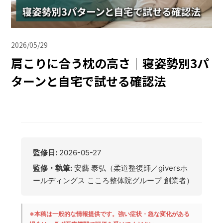
2026/05/29
肩こりに合う枕の高さ｜寝姿勢別3パ
ターンと自宅で試せる確認法
監修日:
2026-05-27
監修・執筆:
安藝 泰弘（柔道整復師／giversホ
ールディングス こころ整体院グループ 創業者）
※本稿は一般的な情報提供です。強い症状・急な変化がある