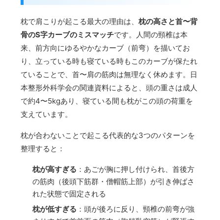
枕で肩こりが起こる最大の理由は、
枕の高さと首〜背
骨のS字カーブのミスマッチ
です。人間の頸椎は本
来、前方向にゆるやかなカーブ（前弯）を描いてお
り、立っている時も寝ている時もこのカーブが保たれ
ていることで、首〜肩の筋肉は無理なく休めます。日
本整形外科学会の関連資料によると、頭の重さは成人
で約4〜5kgあり、寝ている間も枕がこの頭の荷重を
支えています。
枕が合わないことで起こる代表的な3つのパターンを
整理すると：
枕が高すぎる
：あごが胸に押し付けられ、首後方
の筋肉（後頭下筋群・僧帽筋上部）が引き伸ばさ
れた状態で固定される
枕が低すぎる
：頭が後ろに反り、頸椎の前弯が強