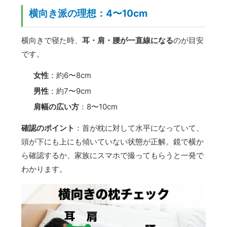
横向き派の理想：4〜10cm
横向きで寝た時、
耳・肩・腰が一直線になる
のが目安
です。
女性
：約6〜8cm
男性
：約7〜9cm
肩幅の広い方
：8〜10cm
確認のポイント
：首が枕に対して水平になっていて、
頭が下にも上にも傾いていない状態が正解。鏡で横か
ら確認するか、家族にスマホで撮ってもらうと一発で
わかります。