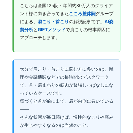
こちらは全国125院・年間約80万人のクライア
ント様に向き合ってきた
こころ整体院
グループ
による、
肩こり・首こり
の解説記事です。
AI姿
勢分析
と
GIFTメソッド
で肩こりの根本原因に
アプローチします。
大分で肩こり・首こりに悩む方に多いのは、県
庁や金融機関などでの長時間のデスクワーク
で、首・肩まわりの筋肉が緊張しっぱなしにな
っているケースです。
気づくと首が前に出て、肩が内側に巻いている
——
そんな状態が毎日続けば、慢性的なこりや痛み
が生じやすくなるのは当然のこと。