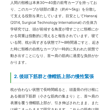
人間の頸椎は本来30〜40度の前弯カーブを持ってお
り、このカーブが頭部の重さ（約4〜5kg）を分散し
て支える役割を果たしています。目安としてHansraj
(2014, Surgical Technology International) の生体力
学研究では、頭が前傾する角度が増すごとに頸椎にか
かる荷重は指数的に増えると報告されています。寝て
いる間、枕が高すぎる状態で7〜8時間過ごすと、起き
た時に頸椎の自然なカーブが一時的に失われた状態で
動き出すことになり、首〜肩の筋肉に過度な負担がか
かります。
2. 後頭下筋群と僧帽筋上部の慢性緊張
枕が合わない状態で長時間眠ると、頭蓋骨の付け根に
ある後頭下筋群（小さな筋肉の集まり）と、首〜肩の
表層を覆う僧帽筋上部が、引き伸ばされたまま、また
は縮こまったままで固定されます。これらの筋肉は朝