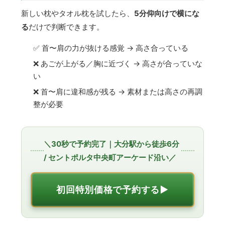
新しい枕やタオル枕を試したら、
5分仰向けで横にな
る
だけで判断できます。
✅ 首〜肩の力が抜ける感覚 → 高さ合っている
❌ あごが上がる／胸に近づく → 高さが合っていな
い
❌ 首〜肩に違和感が残る → 素材または高さの再調
整が必要
＼30秒で予約完了｜大分駅から徒歩6分
/ セントポルタ中央町アーケード沿い／
初回特別価格で予約する▶︎