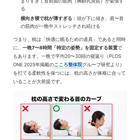
まりすぎて首前面の筋肉（胸鎖乳突筋）が緊張す
る
横向き寝で枕が薄すぎる
：頭が下に傾き、肩〜首
の筋肉が一晩中ストレッチされ続ける
つまり、枕は「快適に眠るための道具」であると同時
に、
一晩7〜8時間「特定の姿勢」を固定する装置
で
もあります。一晩で平均20〜30回の寝返り（PLOS
ONE 2025年掲載の
こころ整体院
グループ研究より）
を打てる柔軟性を保つには、枕の高さが体格に合って
いることが大前提です。