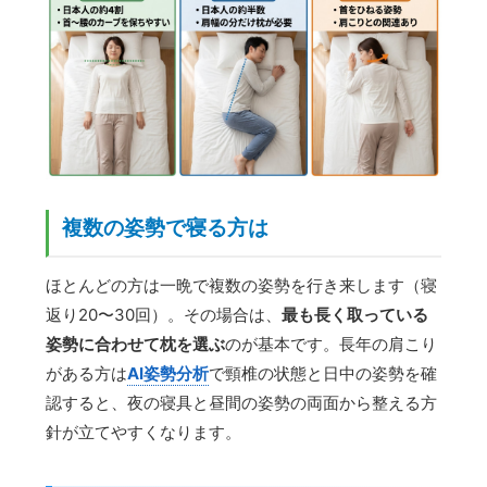
複数の姿勢で寝る方は
ほとんどの方は一晩で複数の姿勢を行き来します（寝
返り20〜30回）。その場合は、
最も長く取っている
姿勢に合わせて枕を選ぶ
のが基本です。長年の肩こり
がある方は
AI姿勢分析
で頸椎の状態と日中の姿勢を確
認すると、夜の寝具と昼間の姿勢の両面から整える方
針が立てやすくなります。