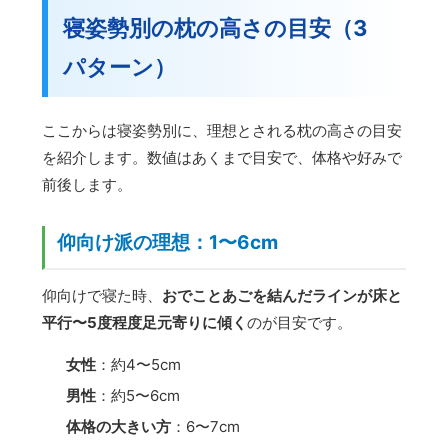
寝姿勢別の枕の高さの目安（3
パターン）
ここからは寝姿勢別に、理想とされる枕の高さの目安
を紹介します。数値はあくまで目安で、体格や好みで
前後します。
仰向け派の理想：1〜6cm
仰向けで寝た時、
おでことあごを結んだラインが床と
平行〜5度程度足元寄りに傾く
のが目安です。
女性
：約4〜5cm
男性
：約5〜6cm
体格の大きい方
：6〜7cm