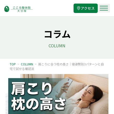
アクセス
コラム
COLUMN
TOP
>
COLUMN
>
肩こりに合う枕の高さ｜寝姿勢別3パターンと自
宅で試せる確認法