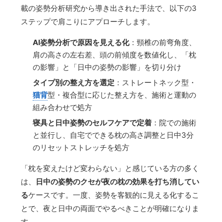
載の姿勢分析研究から導き出された手法で、以下の3
ステップで肩こりにアプローチします。
AI姿勢分析で原因を見える化
：頸椎の前弯角度、
肩の高さの左右差、頭の前傾度を数値化し、「枕
の影響」と「日中の姿勢の影響」を切り分け
タイプ別の整え方を選定
：ストレートネック型・
猫背
型・複合型に応じた整え方を、施術と運動の
組み合わせで処方
寝具と日中姿勢のセルフケアで定着
：院での施術
と並行し、自宅でできる枕の高さ調整と日中3分
のリセットストレッチを処方
「枕を変えたけど変わらない」と感じている方の多く
は、
日中の姿勢のクセが夜の枕の効果を打ち消してい
る
ケースです。一度、姿勢を客観的に見える化するこ
とで、夜と日中の両面でやるべきことが明確になりま
す。