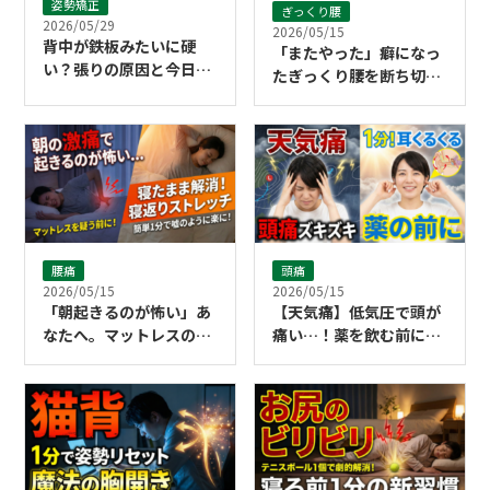
姿勢矯正
ぎっくり腰
2026/05/29
2026/05/15
背中が鉄板みたいに硬
「またやった」癖になっ
い？張りの原因と今日か
たぎっくり腰を断ち切る
らできるセルフケア
ために必要なこと
腰痛
頭痛
2026/05/15
2026/05/15
「朝起きるのが怖い」あ
【天気痛】低気圧で頭が
なたへ。マットレスのせ
痛い…！薬を飲む前に試
いにする前に試してほし
したい「1分耳くるくる
い寝返りストレッチ
マッサージ」の正しいや
り方