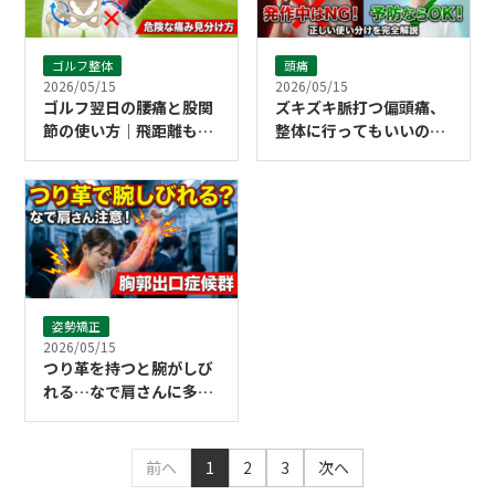
ゴルフ整体
頭痛
2026/05/15
2026/05/15
ゴルフ翌日の腰痛と股関
ズキズキ脈打つ偏頭痛、
節の使い方｜飛距離も守
整体に行ってもいいの？
る体の動かし方と「危険
「発作中」と「予防」の
な腰痛」の見分け方
正しい使い分け
姿勢矯正
2026/05/15
つり革を持つと腕がしび
れる…なで肩さんに多い
「胸郭出口症候群」
前へ
1
2
3
次へ