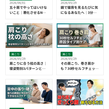
2026/06/01
2026/05/29
五十肩でやってはいけな
鏡で猫背を見るたびに気
いこと｜悪化させるNG
になるあなたへ｜3分で
行動と今日からのセルフ
できるストレッチ習慣
ケア
肩こり
肩こり
2026/05/29
2026/05/29
肩こりに合う枕の高さ｜
その肩こり、巻き肩か
寝姿勢別3パターンと自
も？30秒セルフチェック
宅で試せる確認法
と原因タイプ別ケア