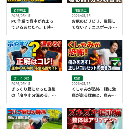
姿勢矯正
骨盤矯正
2026/05/15
2026/05/15
PC 作業で背中が丸まっ
お尻のビリビリ、我慢し
ているあなたへ。1 時間
てない？テニスボール 1
に 1 回で姿勢がリセット
個で劇的に楽になる寝る
される「胸開き」の魔法
前習慣
ぎっくり腰
腰痛
2026/05/15
2026/05/15
ぎっくり腰になった直後
くしゃみが恐怖！腰に激
の「冷やすor温める」正
痛が走る理由と、痛みを
解は？48時間以内の応急
逃がすコルセットの正し
処置ガイド
い巻き方