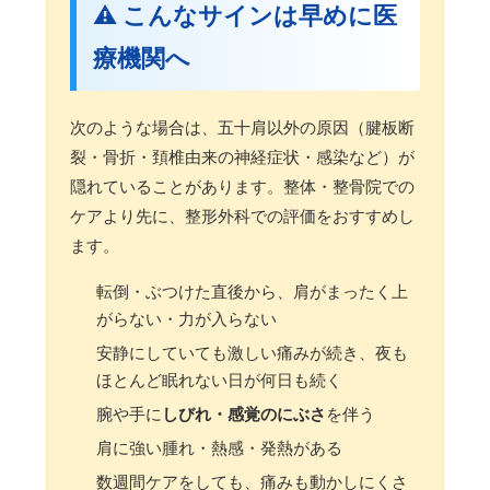
⚠️ こんなサインは早めに医
療機関へ
次のような場合は、五十肩以外の原因（腱板断
裂・骨折・頚椎由来の神経症状・感染など）が
隠れていることがあります。整体・整骨院での
ケアより先に、整形外科での評価をおすすめし
ます。
転倒・ぶつけた直後から、肩がまったく上
がらない・力が入らない
安静にしていても激しい痛みが続き、夜も
ほとんど眠れない日が何日も続く
腕や手に
しびれ・感覚のにぶさ
を伴う
肩に強い腫れ・熱感・発熱がある
数週間ケアをしても、痛みも動かしにくさ