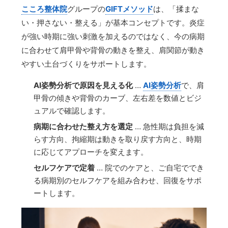
こころ整体院
グループの
GIFTメソッド
は、「揉まな
い・押さない・整える」が基本コンセプトです。炎症
が強い時期に強い刺激を加えるのではなく、今の病期
に合わせて肩甲骨や背骨の動きを整え、肩関節が動き
やすい土台づくりをサポートします。
AI姿勢分析で原因を見える化
…
AI姿勢分析
で、肩
甲骨の傾きや背骨のカーブ、左右差を数値とビジ
ュアルで確認します。
病期に合わせた整え方を選定
… 急性期は負担を減
らす方向、拘縮期は動きを取り戻す方向と、時期
に応じてアプローチを変えます。
セルフケアで定着
… 院でのケアと、ご自宅ででき
る病期別のセルフケアを組み合わせ、回復をサポ
ートします。