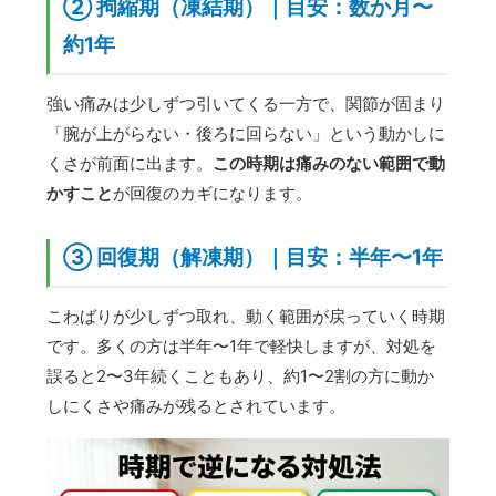
② 拘縮期（凍結期）｜目安：数か月〜
約1年
強い痛みは少しずつ引いてくる一方で、関節が固まり
「腕が上がらない・後ろに回らない」という動かしに
くさが前面に出ます。
この時期は痛みのない範囲で動
かすこと
が回復のカギになります。
③ 回復期（解凍期）｜目安：半年〜1年
こわばりが少しずつ取れ、動く範囲が戻っていく時期
です。多くの方は半年〜1年で軽快しますが、対処を
誤ると2〜3年続くこともあり、約1〜2割の方に動か
しにくさや痛みが残るとされています。