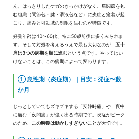
ん。はっきりしたケガのきっかけがなく、肩関節を包
む組織（関節包・腱・滑液包など）に炎症と癒着が起
こり、痛みと可動域の制限を生むのが特徴です。
好発年齢は40〜60代、特に50歳前後に多くみられま
す。そして対処を考えるうえで最も大切なのが、
五十
肩は3つの病期を順に進む
という点です。やってはい
けないことは、この病期によって変わります。
① 急性期（炎症期）｜目安：発症〜数
か月
じっとしていてもズキズキする「安静時痛」や、夜中
に痛む「夜間痛」が強く出る時期です。炎症がピーク
のため、
この時期は動かしすぎないこと
が大切です。