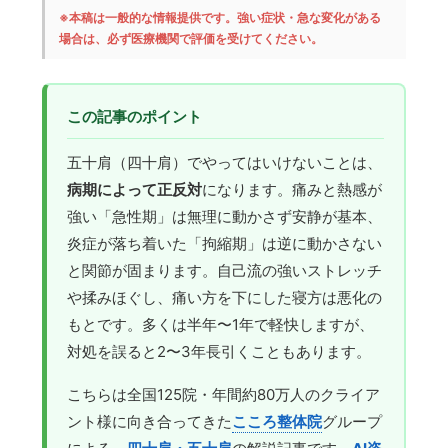
※本稿は一般的な情報提供です。強い症状・急な変化がある
場合は、必ず医療機関で評価を受けてください。
この記事のポイント
五十肩（四十肩）でやってはいけないことは、
病期によって正反対
になります。痛みと熱感が
強い「急性期」は無理に動かさず安静が基本、
炎症が落ち着いた「拘縮期」は逆に動かさない
と関節が固まります。自己流の強いストレッチ
や揉みほぐし、痛い方を下にした寝方は悪化の
もとです。多くは半年〜1年で軽快しますが、
対処を誤ると2〜3年長引くこともあります。
こちらは全国125院・年間約80万人のクライア
ント様に向き合ってきた
こころ整体院
グループ