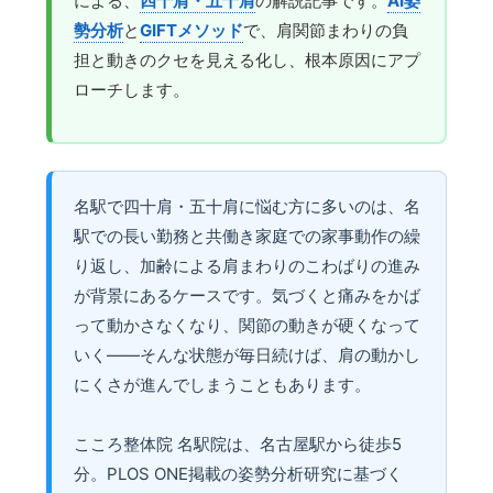
による、
四十肩・五十肩
の解説記事です。
AI姿
勢分析
と
GIFTメソッド
で、肩関節まわりの負
担と動きのクセを見える化し、根本原因にアプ
ローチします。
名駅で四十肩・五十肩に悩む方に多いのは、名
駅での長い勤務と共働き家庭での家事動作の繰
り返し、加齢による肩まわりのこわばりの進み
が背景にあるケースです。気づくと痛みをかば
って動かさなくなり、関節の動きが硬くなって
いく——そんな状態が毎日続けば、肩の動かし
にくさが進んでしまうこともあります。
こころ整体院 名駅院は、名古屋駅から徒歩5
分。PLOS ONE掲載の姿勢分析研究に基づく