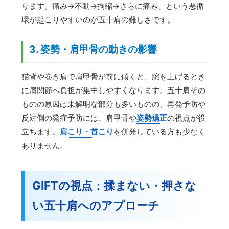
ります。痛み→不動→拘縮→さらに痛み、という悪循
環が起こりやすいのが五十肩の難しさです。
3. 姿勢・肩甲骨の動きの影響
猫背や巻き肩で肩甲骨が前に傾くと、腕を上げるとき
に肩関節へ負担が集中しやすくなります。五十肩その
ものの原因は未解明な部分も多いものの、再発予防や
反対側の発症予防には、肩甲骨や
姿勢矯正
の視点が役
立ちます。
肩こり・首こり
を併発している方も少なく
ありません。
GIFTの視点：揉まない・押さな
い五十肩へのアプローチ