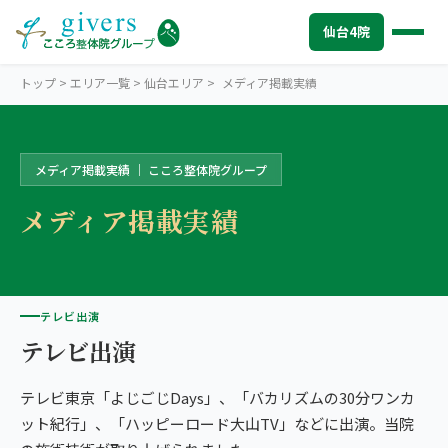
仙台4院
トップ
>
エリア一覧
>
仙台エリア
>
メディア掲載実績
メディア掲載実績 ｜ こころ整体院グループ
SENDAI
仙台エリアトップ
メディア掲載実績
STORES
仙台4院から探す
仙台市中心部・駅前
SYMPTOMS
症状から探す
こころ整体院 仙台青葉通一番町駅前院
肩こり・首こり
INFO
テレビ出演
仙台エリアの情報
こころ整骨院 仙台駅東口院
テレビ出演
腰痛
初めての方へ
TRUST
信頼の根拠
仙台市青葉区北部
テレビ東京「よじごじDays」、「バカリズムの30分ワンカ
頭痛・偏頭痛
料金
お客様の声
ABOUT US
こころ整体院について
こころ整体院 仙台黒松院
ット紀行」、「ハッピーロード大山TV」などに出演。当院
膝痛
アクセス・営業時間
スタッフ紹介