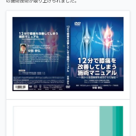
の施術技術が取り上げられました。
giversメソッドGIFT
仙台市太白区
ぎっくり腰
よくある質問
メディア掲載
研究・論文
仙台4院から予約する
こころ整体院 ザ・モール仙台長町院
股関節痛
ご予約・お問い合わせ
医師・専門家の推薦
ブランド全体トップ（全国125院）
4院の比較・選び方
SENDAI AREA
五十肩
全国の店舗一覧
仙台の4院から、
猫背・姿勢矯正
あなたの一院を。
椎間板ヘルニア