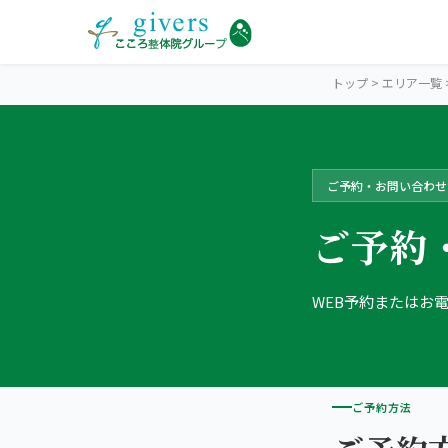
トップ
>
エリア一覧
ご予約・お問い合わせ
SENDAI
仙台エリアトップ
ご予約
STORES
仙台4院から探す
WEB予約またはお
仙台市中心部・駅前
SYMPTOMS
症状から探す
こころ整体院 仙台青葉通一番町駅前院
肩こり・首こり
INFO
仙台エリアの情報
こころ整骨院 仙台駅東口院
ご予約方法
腰痛