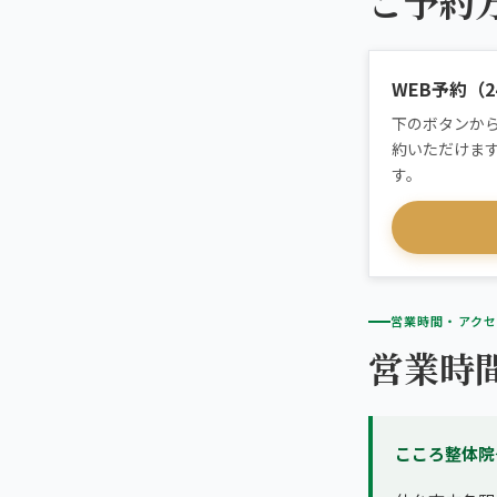
ご予約
初めての方へ
仙台市青葉区北部
TRUST
信頼の根拠
頭痛・偏頭痛
こころ整体院 仙台黒松院
料金
お客様の声
WEB予約（
ABOUT US
こころ整体院について
膝痛
仙台市太白区
下のボタンか
アクセス・営業時間
スタッフ紹介
giversメソッドGIFT
約いただけます
こころ整体院 ザ・モール仙台長町院
す。
ぎっくり腰
よくある質問
メディア掲載
研究・論文
仙台4院から予約する
股関節痛
4院の比較・選び方
ご予約・お問い合わせ
医師・専門家の推薦
ブランド全体トップ（全国125院）
五十肩
営業時間・アクセ
全国の店舗一覧
営業時
猫背・姿勢矯正
椎間板ヘルニア
こころ整体院