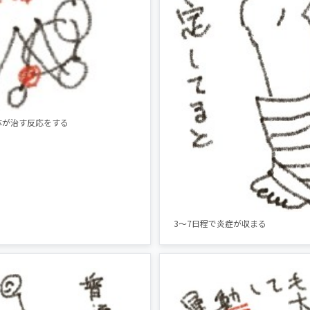
体が治す反応をする
3〜7日程で炎症が収まる