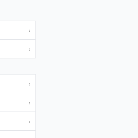
›
›
›
›
›