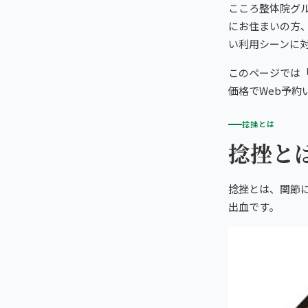
初めての方へ
こころ整体院グ
仙台市青葉区北部
TRUST
信頼の根拠
にお住まいの方
頭痛・偏頭痛
こころ整体院 仙台黒松院
料金
い利用シーンに
お客様の声
ABOUT US
こころ整体院について
膝痛
このページでは
仙台市太白区
アクセス・営業時間
スタッフ紹介
giversメソッドGIFT
価格でWeb予約
こころ整体院 ザ・モール仙台長町院
ぎっくり腰
よくある質問
メディア掲載
捻挫とは
研究・論文
捻挫と
仙台4院から予約する
股関節痛
4院の比較・選び方
ご予約・お問い合わせ
医師・専門家の推薦
ブランド全体トップ（全国125院）
五十肩
捻挫とは、関節
全国の店舗一覧
出血です。
猫背・姿勢矯正
椎間板ヘルニア