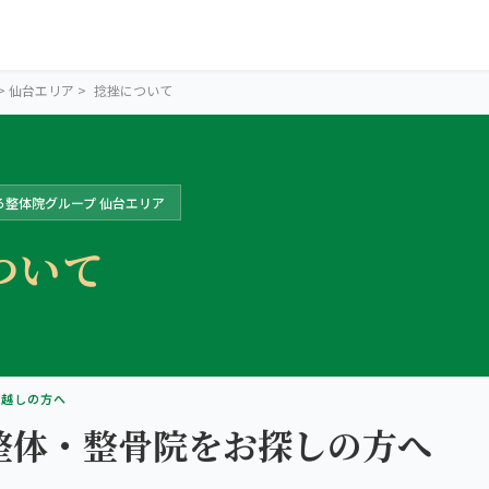
>
仙台エリア
>
捻挫について
ろ整体院グループ 仙台エリア
ついて
SENDAI AREA
仙台の4院か
お越しの方へ
整体・整骨院をお探しの方へ
ら、