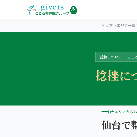
トップ
>
エリア一覧
捻挫について ｜ ここ
SENDAI
仙台エリアトップ
捻挫に
STORES
仙台4院から探す
仙台市中心部・駅前
SYMPTOMS
症状から探す
こころ整体院 仙台青葉通一番町駅前院
仙台エリアから
肩こり・首こり
仙台で
INFO
仙台エリアの情報
こころ整骨院 仙台駅東口院
腰痛